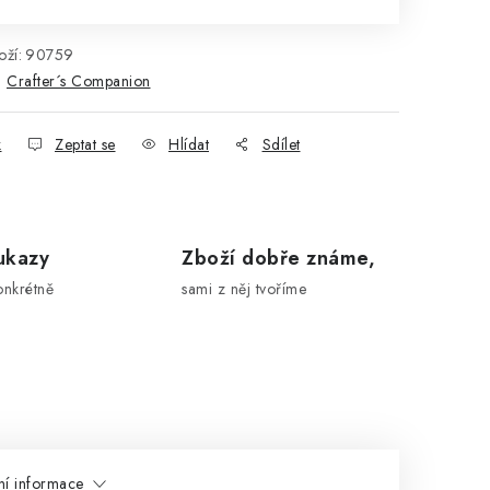
ží:
90759
:
Crafter´s Companion
k
Zeptat se
Hlídat
Sdílet
ukazy
Zboží dobře známe,
onkrétně
sami z něj tvoříme
ní informace