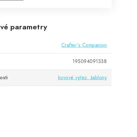
vé parametry
Crafter´s Companion
195094091338
osti
kovové vyřez. šablony