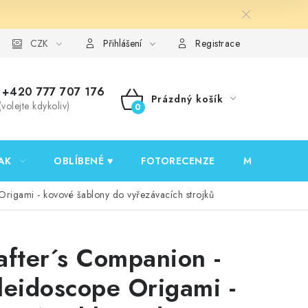
y ochrany osobních údajů
CZK
Ověřování recenzí
Jak nakupovat
Přihlášení
Registrace
+420 777 707 176
Prázdný košík
(volejte kdykoliv)
NÁKUPNÍ
KOŠÍK
AK
OBLÍBENÉ ♥️
FOTORECENZE
MOJE OBJED
Origami - kovové šablony do vyřezávacích strojků
after´s Companion -
leidoscope Origami -