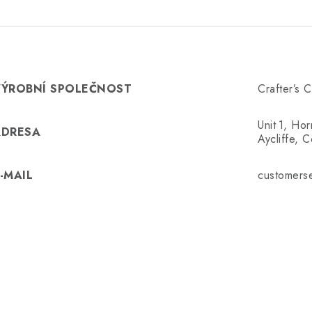
VÝROBNÍ SPOLEČNOST
Crafter’s 
Unit 1, Ho
ADRESA
Aycliffe,
-MAIL
customers