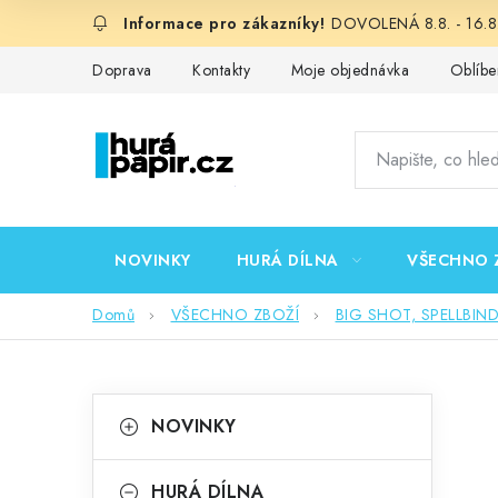
Přejít
DOVOLENÁ 8.8. - 16.8.
na
obsah
Doprava
Kontakty
Moje objednávka
Oblíbe
NOVINKY
HURÁ DÍLNA
VŠECHNO 
Domů
VŠECHNO ZBOŽÍ
BIG SHOT, SPELLBIN
P
K
Přeskočit
NOVINKY
kategorie
a
o
t
HURÁ DÍLNA