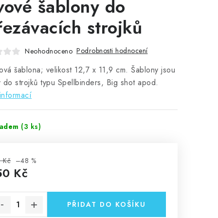
vové šablony do
řezávacích strojků
Podrobnosti hodnocení
Neohodnoceno
ová šablona; velikost 12,7 x 11,9 cm. Šablony jsou
 do strojků typu Spellbinders, Big shot apod.
informací
ladem
(3 ks)
 Kč
–48 %
50 Kč
rná cena:
PŘIDAT DO KOŠÍKU