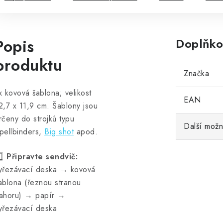
Popis
Doplňko
produktu
Značka
x kovová šablona; velikost
EAN
2,7 x 11,9 cm. Šablony jsou
rčeny do strojků typu
Další možn
pellbinders,
Big shot
apod.
️⃣
Připravte sendvič:
yřezávací deska → kovová
ablona (řeznou stranou
ahoru) → papír →
yřezávací deska