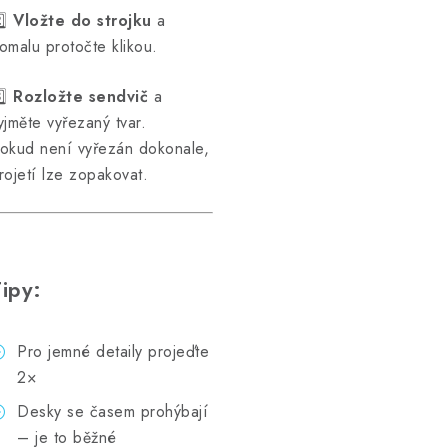
️⃣
Vložte do strojku
a
omalu protočte klikou.
️⃣
Rozložte sendvič
a
yjměte vyřezaný tvar.
okud není vyřezán dokonale,
rojetí lze zopakovat.
ipy:
Pro jemné detaily projeďte
2×
Desky se časem prohýbají
– je to běžné