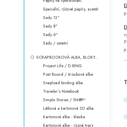
Papíry na vystřihování
2
Speciální, rýžové papíry, acetát
p
Sady 12"
Sady 8"
3
v
Sady 6"
P
Sady / ostatní
p
SCRAPBOOKOVÁ ALBA, BLOKY...
Project Life / D-RING
Post Bound / šroubová alba
T
Snapload binding alba
Traveler´s Notebook
Simple Stories / SN@P!
Látková a kartonová 3D alba
Kartonová alba - klasika
Kartonová alba - různé tvary