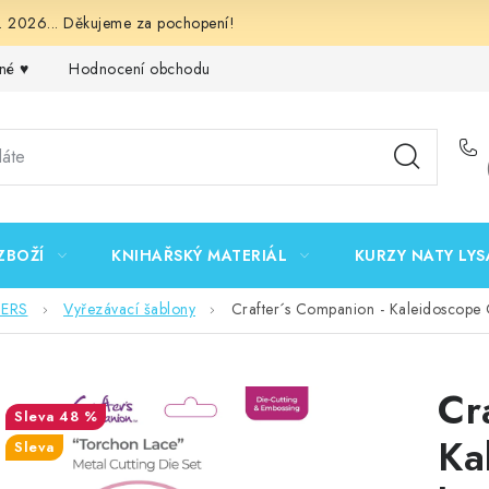
 2026... Děkujeme za pochopení!
né ♥️
Hodnocení obchodu
Obchodní podmínky
Podmínk
ZBOŽÍ
KNIHAŘSKÝ MATERIÁL
KURZY NATY LYS
DERS
Vyřezávací šablony
Crafter´s Companion - Kaleidoscope 
Cr
48 %
Ka
Sleva