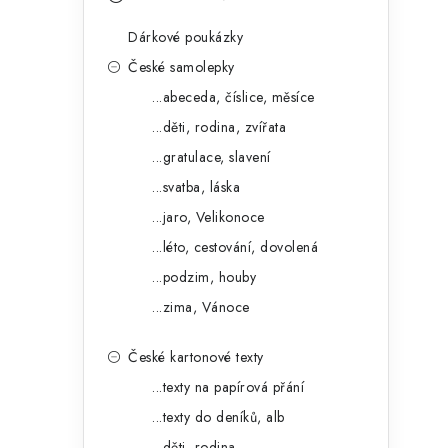
s
e
t
Dárkové poukázky
g
r
České samolepky
o
...abeceda, číslice, měsíce
a
r
...děti, rodina, zvířata
n
i
...gratulace, slavení
e
n
...svatba, láska
í
...jaro, Velikonoce
...léto, cestování, dovolená
p
...podzim, houby
a
...zima, Vánoce
n
České kartonové texty
e
...texty na papírová přání
l
...texty do deníků, alb
...děti, rodina