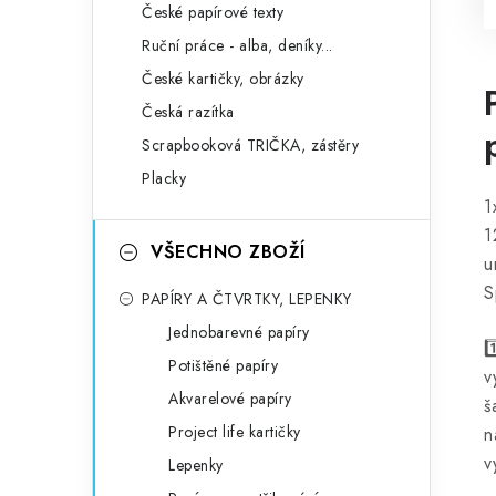
České papírové texty
Ruční práce - alba, deníky...
České kartičky, obrázky
Česká razítka
Scrapbooková TRIČKA, zástěry
Placky
1
1
VŠECHNO ZBOŽÍ
u
S
PAPÍRY A ČTVRTKY, LEPENKY
Jednobarevné papíry
1
Potištěné papíry
v
Akvarelové papíry
š
Project life kartičky
n
v
Lepenky