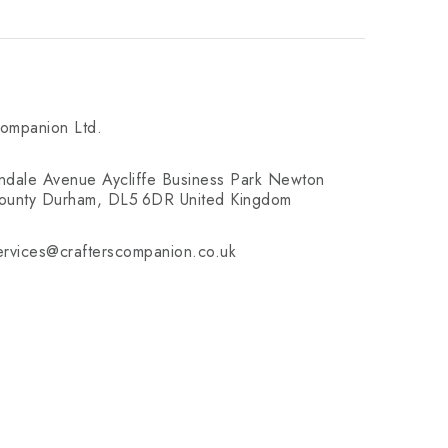
Companion Ltd.
rndale Avenue Aycliffe Business Park Newton
 County Durham, DL5 6DR United Kingdom
ervices@crafterscompanion.co.uk