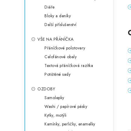
Diáře
Bloky a deníky
Další příslušenství
VŠE NA PŘÁNÍČKA
Přáníčkové polotovary
Celofánové obaly
Textová přáníčková razítka
Potištěné sady
OZDOBY
Samolepky
Washi / papírové pásky
Kytky, motýli
Kamínky, perličky, enamelky