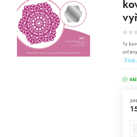
ko
vy
1x kov
určeny
Více 
Sk
291
1
Mě