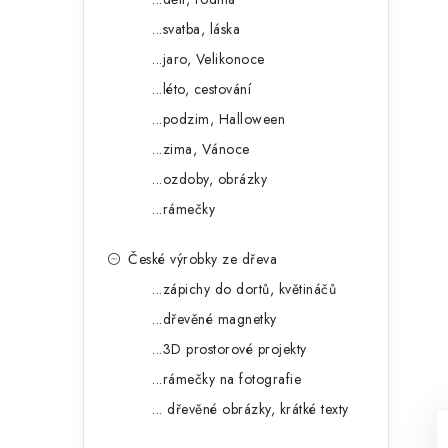
...svatba, láska
...jaro, Velikonoce
...léto, cestování
...podzim, Halloween
...zima, Vánoce
...ozdoby, obrázky
...rámečky
České výrobky ze dřeva
...zápichy do dortů, květináčů
...dřevěné magnetky
...3D prostorové projekty
...rámečky na fotografie
... dřevěné obrázky, krátké texty