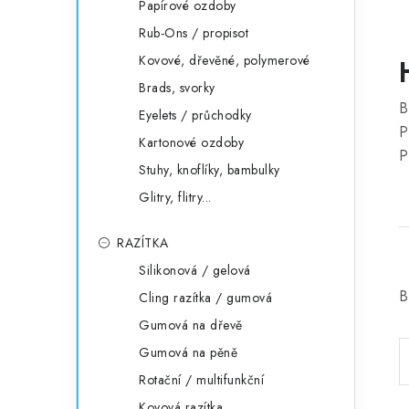
Papírové ozdoby
Rub-Ons / propisot
Kovové, dřevěné, polymerové
Brads, svorky
B
Eyelets / průchodky
P
Kartonové ozdoby
P
Stuhy, knoflíky, bambulky
Glitry, flitry...
RAZÍTKA
Silikonová / gelová
B
Cling razítka / gumová
Gumová na dřevě
Gumová na pěně
Rotační / multifunkční
Kovová razítka