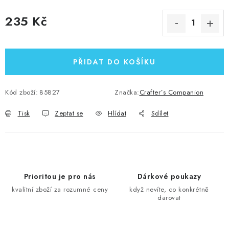
235 Kč
Měrná cena:
PŘIDAT DO KOŠÍKU
Kód zboží:
85827
Značka:
Crafter´s Companion
Tisk
Zeptat se
Hlídat
Sdílet
Prioritou je pro nás
Dárkové poukazy
kvalitní zboží za rozumné ceny
když nevíte, co konkrétně
darovat