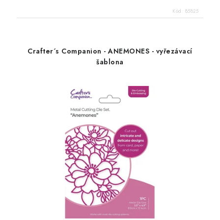
Kód:
85825
Crafter´s Companion - ANEMONES - vyřezávací
šablona