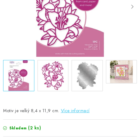
MOJE OBJEDNÁVKA
ZNAČKY
Doprava
Kontakty
Moje objednávka
Oblíbené ♥️
Hodnocení obchodu
Obchodní podmínky
Podmínky ochrany osobních údajů
Ověřování recenzí
Jak nakupovat
Motiv je velký 8,4 x 11,9 cm.
Více informací
(2 ks)
Skladem