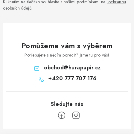
Kliknutím na tlačítko souhlasíte s našimi podmínkami na
ochranou
osobních údajů
.
Pomůžeme vám s výběrem
Potřebujete s něčím poradit? Jsme tu pro vás!
obchod
@
hurapapir.cz
+420 777 707 176
Z