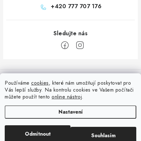
+420 777 707 176
Z
á
Informace pro vás
p
Používáme
cookies
, které nám umožňují poskytovat pro
a
Vás lepší služby. Na kontrolu cookies ve Vašem počítači
Doprava
Nepřehlédněte
t
můžete použít tento
online nástroj
.
Kontakty
í
Blog s nápady a návody
Facebook
Nastavení
Moje objednávka
Slovník pojmů, české návody
Oblíbené ♥️
Copyright 2026
HuráPapír.cz
. Všechna práva vyhrazena.
Upravit nastavení
Hurá TÝM
Odmítnout
Souhlasím
cookies
Hodnocení obchodu