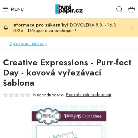
Přejít
Hleda
na
obsah
DOVOLENÁ 8.8. - 16.8.
NOVINKY
2026... Děkujeme za pochopení!
HURÁ DÍLNA
Vyřezávací šablony
VŠECHNO ZBOŽÍ
Creative Expressions - Purr-fect
Day - kovová vyřezávací
KNIHAŘSKÝ MATERIÁL
šablona
KURZY NATY LYSAK
Podrobnosti hodnocení
Neohodnoceno
OBLÍBENÉ ♥️
FOTORECENZE