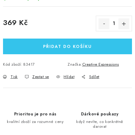
369 Kč
Měrná cena:
PŘIDAT DO KOŠÍKU
Kód zboží:
83417
Značka:
Creative Expressions
Tisk
Zeptat se
Hlídat
Sdílet
Prioritou je pro nás
Dárkové poukazy
kvalitní zboží za rozumné ceny
když nevíte, co konkrétně
darovat