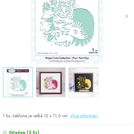
MOJE OBJEDNÁVKA
ZNAČKY
Doprava
Kontakty
Moje objednávka
Oblíbené ♥️
Hodnocení obchodu
Obchodní podmínky
Podmínky ochrany osobních údajů
Ověřování recenzí
Jak nakupovat
1 ks; šablona je velká 12 x 11,5 cm.
Více informací
(2 ks)
Skladem