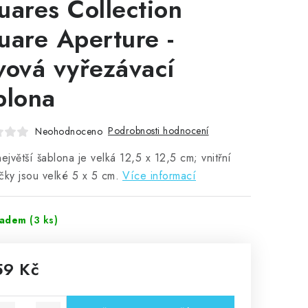
uares Collection
uare Aperture -
vová vyřezávací
blona
Podrobnosti hodnocení
Neohodnoceno
největší šablona je velká 12,5 x 12,5 cm; vnitřní
čky jsou velké 5 x 5 cm.
Více informací
ladem
(3 ks)
59 Kč
rná cena: