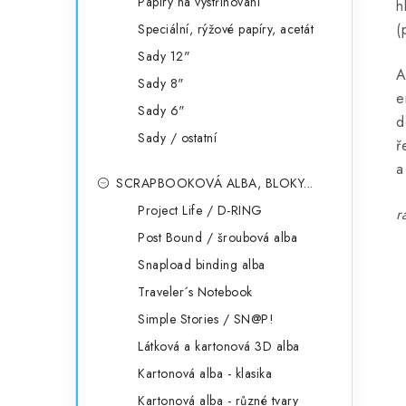
Papíry na vystřihování
h
(
Speciální, rýžové papíry, acetát
Sady 12"
A
Sady 8"
e
Sady 6"
d
Sady / ostatní
ř
a
SCRAPBOOKOVÁ ALBA, BLOKY...
Project Life / D-RING
r
Post Bound / šroubová alba
Snapload binding alba
Traveler´s Notebook
Simple Stories / SN@P!
Látková a kartonová 3D alba
Kartonová alba - klasika
Kartonová alba - různé tvary