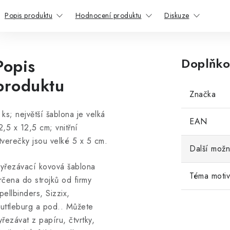
Popis produktu
Hodnocení produktu
Diskuze
Popis
Doplňko
produktu
Značka
 ks; největší šablona je velká
EAN
2,5 x 12,5 cm; vnitřní
tverečky jsou velké 5 x 5 cm.
Další možn
yřezávací kovová šablona
Téma moti
rčena do strojků od firmy
pellbinders, Sizzix,
uttleburg a pod.. Můžete
yřezávat z papíru, čtvrtky,