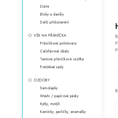
Diáře
Bloky a deníky
Další příslušenství
VŠE NA PŘÁNÍČKA
B
P
Přáníčkové polotovary
P
Celofánové obaly
Textová přáníčková razítka
Potištěné sady
OZDOBY
Samolepky
B
Washi / papírové pásky
Kytky, motýli
Kamínky, perličky, enamelky