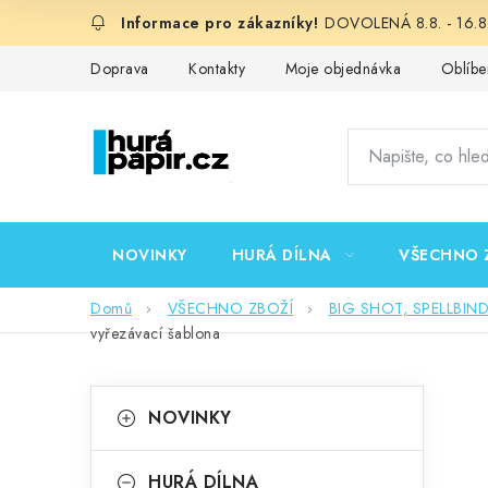
Přejít
DOVOLENÁ 8.8. - 16.8.
na
obsah
Doprava
Kontakty
Moje objednávka
Oblíbe
NOVINKY
HURÁ DÍLNA
VŠECHNO 
Domů
VŠECHNO ZBOŽÍ
BIG SHOT, SPELLBIN
vyřezávací šablona
P
K
Přeskočit
NOVINKY
kategorie
a
o
t
HURÁ DÍLNA