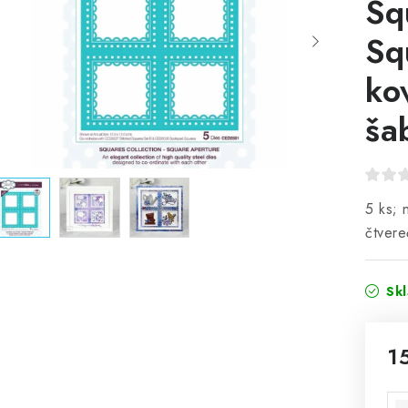
Sq
Sq
ko
ša
5 ks; 
čtvere
Sk
1
Mě