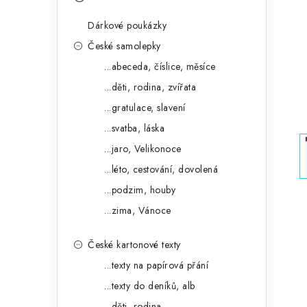
s
e
t
Dárkové poukázky
g
r
České samolepky
o
...abeceda, číslice, měsíce
a
r
...děti, rodina, zvířata
n
i
...gratulace, slavení
e
n
...svatba, láska
í
...jaro, Velikonoce
...léto, cestování, dovolená
p
...podzim, houby
a
...zima, Vánoce
n
České kartonové texty
e
...texty na papírová přání
l
...texty do deníků, alb
...děti, rodina