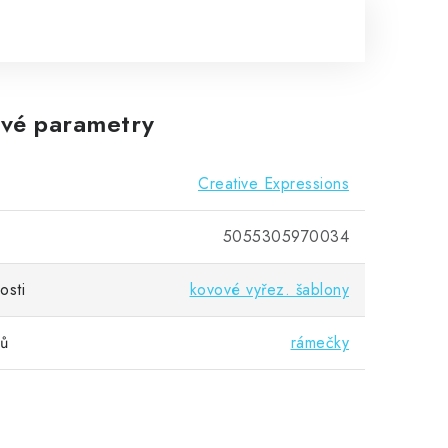
vé parametry
Creative Expressions
5055305970034
osti
kovové vyřez. šablony
vů
rámečky