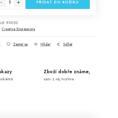
PŘIDAT DO KOŠÍKU
ží:
90052
:
Creative Expressions
k
Zeptat se
Hlídat
Sdílet
ukazy
Zboží dobře známe,
onkrétně
sami z něj tvoříme