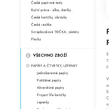
České papírové texty
Ruční práce - alba, deníky...
České kartičky, obrázky
Česká razítka
Scrapbooková TRIČKA, zástěry
Placky
5
VŠECHNO ZBOŽÍ
1
PAPÍRY A ČTVRTKY, LEPENKY
č
Jednobarevné papíry
V
Potištěné papíry
u
Akvarelové papíry
S
Project life kartičky
C
Lepenky
v