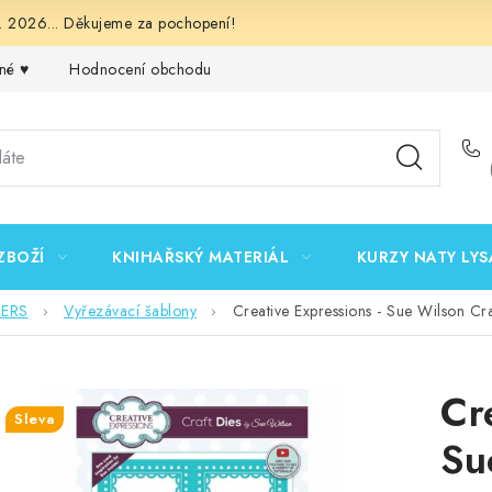
 2026... Děkujeme za pochopení!
né ♥️
Hodnocení obchodu
Obchodní podmínky
Podmínk
ZBOŽÍ
KNIHAŘSKÝ MATERIÁL
KURZY NATY LYS
DERS
Vyřezávací šablony
Creative Expressions - Sue Wilson Cr
Cr
Sleva
Su