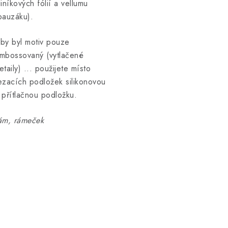
liníkových fólií a vellumu
pauzáku).
by byl motiv pouze
mbossovaný (vytlačené
etaily) ... použijete místo
ezacích podložek silikonovou
 přítlačnou podložku.
ám, rámeček