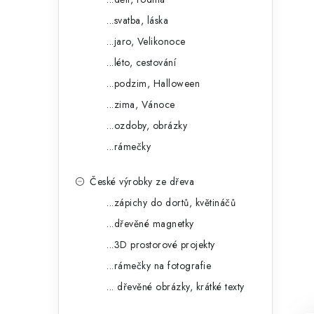
...svatba, láska
...jaro, Velikonoce
...léto, cestování
...podzim, Halloween
...zima, Vánoce
...ozdoby, obrázky
...rámečky
České výrobky ze dřeva
...zápichy do dortů, květináčů
...dřevěné magnetky
...3D prostorové projekty
...rámečky na fotografie
... dřevěné obrázky, krátké texty