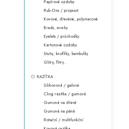
Papírové ozdoby
Rub-Ons / propisot
Kovové, dřevěné, polymerové
Brads, svorky
Eyelets / průchodky
Kartonové ozdoby
Stuhy, knoflíky, bambulky
Glitry, flitry...
RAZÍTKA
Silikonová / gelová
Cling razítka / gumová
Gumová na dřevě
Gumová na pěně
Rotační / multifunkční
Kovová razítka