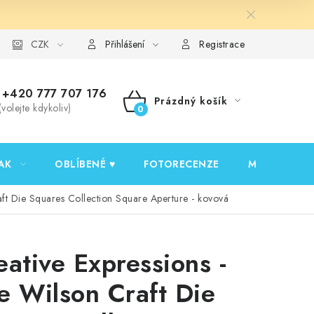
y ochrany osobních údajů
CZK
Ověřování recenzí
Jak nakupovat
Přihlášení
Registrace
+420 777 707 176
Prázdný košík
(volejte kdykoliv)
NÁKUPNÍ
KOŠÍK
AK
OBLÍBENÉ ♥️
FOTORECENZE
MOJE OBJED
aft Die Squares Collection Square Aperture - kovová
eative Expressions -
e Wilson Craft Die