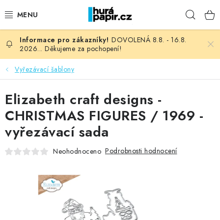
Přejít
Hleda
na
obsah
DOVOLENÁ 8.8. - 16.8.
NOVINKY
2026... Děkujeme za pochopení!
HURÁ DÍLNA
Vyřezávací šablony
VŠECHNO ZBOŽÍ
Elizabeth craft designs -
CHRISTMAS FIGURES / 1969 -
KNIHAŘSKÝ MATERIÁL
vyřezávací sada
KURZY NATY LYSAK
Podrobnosti hodnocení
Neohodnoceno
OBLÍBENÉ ♥️
FOTORECENZE