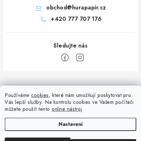
obchod
@
hurapapir.cz
+420 777 707 176
Z
á
Informace pro vás
p
Používáme
cookies
, které nám umožňují poskytovat pro
a
Vás lepší služby. Na kontrolu cookies ve Vašem počítači
Doprava
Nepřehlédněte
t
můžete použít tento
online nástroj
.
Kontakty
í
Blog s nápady a návody
Facebook
Nastavení
Moje objednávka
Slovník pojmů, české návody
Oblíbené ♥️