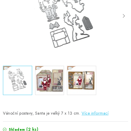
MOJE OBJEDNÁVKA
ZNAČKY
Doprava
Kontakty
Moje objednávka
Oblíbené ♥️
Hodnocení obchodu
Obchodní podmínky
Podmínky ochrany osobních údajů
Ověřování recenzí
Jak nakupovat
Vánoční postavy, Santa je velký 7 x 13 cm.
Více informací
(2 ks)
Skladem