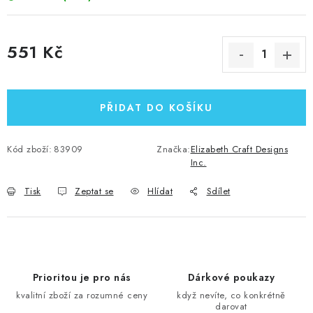
551 Kč
Měrná cena:
PŘIDAT DO KOŠÍKU
Kód zboží:
83909
Značka:
Elizabeth Craft Designs
Inc.
Tisk
Zeptat se
Hlídat
Sdílet
Prioritou je pro nás
Dárkové poukazy
kvalitní zboží za rozumné ceny
když nevíte, co konkrétně
darovat