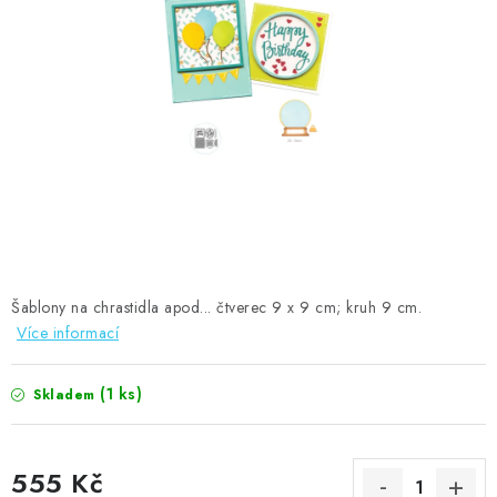
MOJE OBJEDNÁVKA
ZNAČKY
Doprava
Kontakty
Moje objednávka
Oblíbené ♥️
Hodnocení obchodu
Obchodní podmínky
Podmínky ochrany osobních údajů
Ověřování recenzí
Jak nakupovat
Šablony na chrastidla apod... čtverec 9 x 9 cm; kruh 9 cm.
Více informací
(1 ks)
Skladem
555 Kč