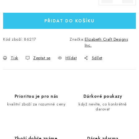
Měrná cena:
PŘIDAT DO KOŠÍKU
Kód zboží:
86217
Značka:
Elizabeth Craft Designs
Inc.
Tisk
Zeptat se
Hlídat
Sdílet
Prioritou je pro nás
Dárkové poukazy
kvalitní zboží za rozumné ceny
když nevíte, co konkrétně
darovat
Zboží dobře známe,
Dárek zdarma