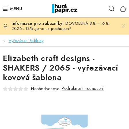
Přejít
Hleda
na
obsah
DOVOLENÁ 8.8. - 16.8.
NOVINKY
2026... Děkujeme za pochopení!
HURÁ DÍLNA
Vyřezávací šablony
VŠECHNO ZBOŽÍ
Elizabeth craft designs -
SHAKERS / 2065 - vyřezávací
KNIHAŘSKÝ MATERIÁL
kovová šablona
KURZY NATY LYSAK
Podrobnosti hodnocení
Neohodnoceno
OBLÍBENÉ ♥️
FOTORECENZE