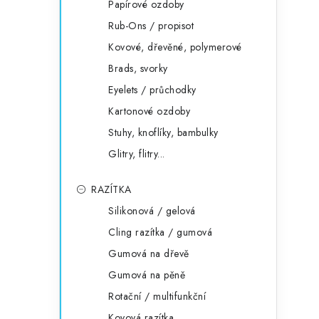
Papírové ozdoby
Rub-Ons / propisot
Kovové, dřevěné, polymerové
Brads, svorky
Eyelets / průchodky
Kartonové ozdoby
Stuhy, knoflíky, bambulky
Glitry, flitry...
RAZÍTKA
Silikonová / gelová
Cling razítka / gumová
Gumová na dřevě
Gumová na pěně
Rotační / multifunkční
Kovová razítka