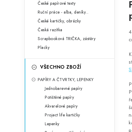
České papírové texty
Ruční práce - alba, deníky...
České kartičky, obrázky
Česká razítka
4
Scrapbooková TRIČKA, zástěry
c
Placky
K
s
VŠECHNO ZBOŽÍ
S
PAPÍRY A ČTVRTKY, LEPENKY
P
Jednobarevné papíry
P
Potištěné papíry
ř
Akvarelové papíry
š
n
Project life kartičky
k
Lepenky
p