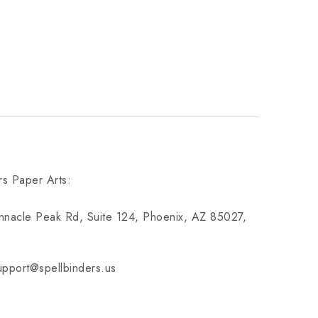
rs Paper Arts:
nnacle Peak Rd, Suite 124, Phoenix, AZ 85027,
pport@spellbinders.us