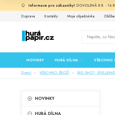
Přejít
DOVOLENÁ 8.8. - 16.8.
na
obsah
Doprava
Kontakty
Moje objednávka
Oblíbe
NOVINKY
HURÁ DÍLNA
VŠECHNO 
Domů
VŠECHNO ZBOŽÍ
BIG SHOT, SPELLBIN
P
K
Přeskočit
NOVINKY
kategorie
a
o
t
HURÁ DÍLNA