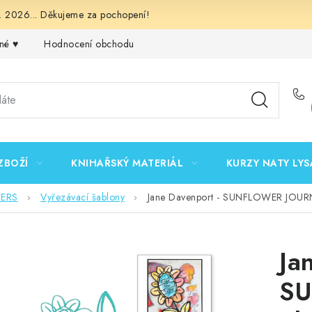
 2026... Děkujeme za pochopení!
né ♥️
Hodnocení obchodu
Obchodní podmínky
Podmínk
ZBOŽÍ
KNIHAŘSKÝ MATERIÁL
KURZY NATY LYS
DERS
Vyřezávací šablony
Jane Davenport - SUNFLOWER JOURNA
Ja
SU