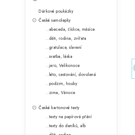
s
e
t
Dárkové poukázky
g
r
České samolepky
o
...abeceda, číslice, měsíce
a
r
...děti, rodina, zvířata
n
i
...gratulace, slavení
e
n
...svatba, láska
í
...jaro, Velikonoce
...léto, cestování, dovolená
p
...podzim, houby
a
...zima, Vánoce
n
České kartonové texty
e
...texty na papírová přání
l
...texty do deníků, alb
...děti, rodina