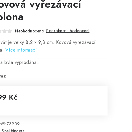
kovová vyřezávací
blona
Podrobnosti hodnocení
Neohodnoceno
květ je velký 8,2 x 9,8 cm. Kovová vyřezávací
a.
Více informací
ka byla vyprodána…
taz
99 Kč
rná cena:
ží:
73909
:
Spellbinders