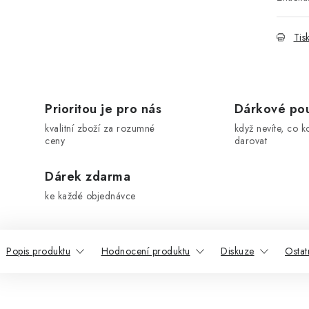
Tis
Prioritou je pro nás
Dárkové po
kvalitní zboží za rozumné
když nevíte, co k
ceny
darovat
Dárek zdarma
ke každé objednávce
Popis produktu
Hodnocení produktu
Diskuze
Ostat