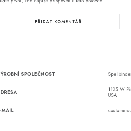
uďte první, kdo napíše příspěvek k této položce.
PŘIDAT KOMENTÁŘ
VÝROBNÍ SPOLEČNOST
Spellbinde
1125 W Pi
ADRESA
USA
-MAIL
customersu