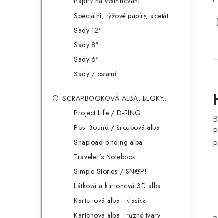
Papíry na vystřihování
Speciální, rýžové papíry, acetát
(
Sady 12"
Sady 8"
Sady 6"
Sady / ostatní
SCRAPBOOKOVÁ ALBA, BLOKY...
Project Life / D-RING
B
Post Bound / šroubová alba
P
Snapload binding alba
P
Traveler´s Notebook
Simple Stories / SN@P!
Látková a kartonová 3D alba
Kartonová alba - klasika
Kartonová alba - různé tvary