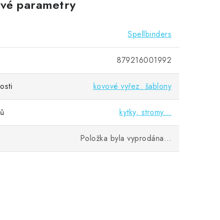
vé parametry
Spellbinders
879216001992
osti
kovové vyřez. šablony
vů
kytky, stromy...
Položka byla vyprodána…