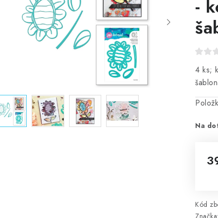
- 
ša
4 ks; 
šablon
Polož
Na do
3
Mě
Kód zbo
Značka