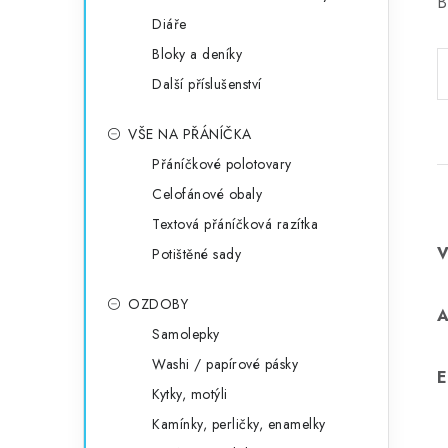
B
Diáře
Bloky a deníky
Další příslušenství
VŠE NA PŘÁNÍČKA
Přáníčkové polotovary
Celofánové obaly
Textová přáníčková razítka
Potištěné sady
OZDOBY
Samolepky
Washi / papírové pásky
E
Kytky, motýli
Kamínky, perličky, enamelky