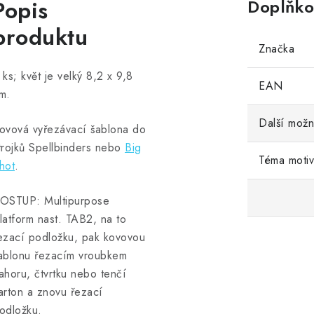
Popis
Doplňko
produktu
Značka
 ks; květ je velký 8,2 x 9,8
EAN
m.
Další možn
ovová vyřezávací šablona do
trojků Spellbinders nebo
Big
Téma moti
hot
.
OSTUP: Multipurpose
latform nast. TAB2, na to
ezací podložku, pak kovovou
ablonu řezacím vroubkem
ahoru, čtvrtku nebo tenčí
arton a znovu řezací
odložku.