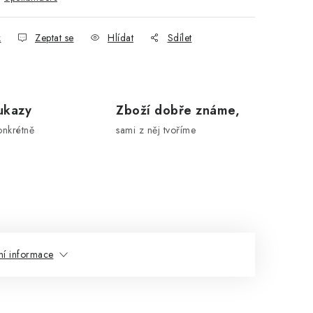
k
Zeptat se
Hlídat
Sdílet
ukazy
Zboží dobře známe,
onkrétně
sami z něj tvoříme
ní informace