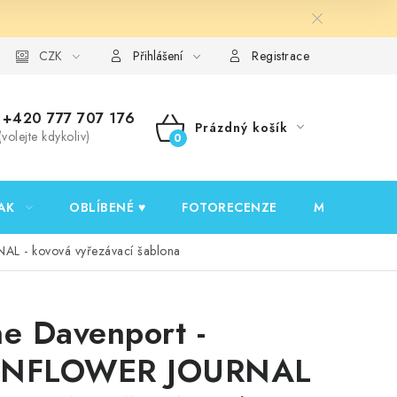
y ochrany osobních údajů
CZK
Ověřování recenzí
Jak nakupovat
Přihlášení
Registrace
+420 777 707 176
Prázdný košík
(volejte kdykoliv)
NÁKUPNÍ
KOŠÍK
AK
OBLÍBENÉ ♥️
FOTORECENZE
MOJE OBJED
L - kovová vyřezávací šablona
ne Davenport -
NFLOWER JOURNAL