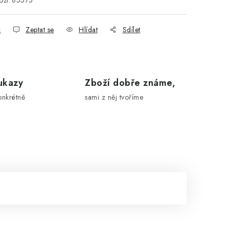
ží:
85575
k
Zeptat se
Hlídat
Sdílet
ukazy
Zboží dobře známe,
onkrétně
sami z něj tvoříme