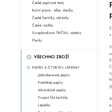
České papírové texty
Ruční práce - alba, deníky...
České kartičky, obrázky
Česká razítka
5
Scrapbooková TRIČKA, zástěry
+
Placky
V
u
VŠECHNO ZBOŽÍ
S
C
PAPÍRY A ČTVRTKY, LEPENKY
v
Jednobarevné papíry
h
Potištěné papíry
(
Akvarelové papíry
Project life kartičky
A
e
Lepenky
d