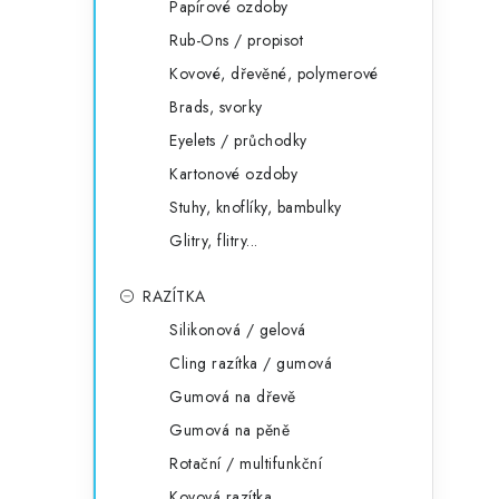
Papírové ozdoby
Rub-Ons / propisot
Kovové, dřevěné, polymerové
Brads, svorky
Eyelets / průchodky
Kartonové ozdoby
Stuhy, knoflíky, bambulky
Glitry, flitry...
RAZÍTKA
Silikonová / gelová
Cling razítka / gumová
Gumová na dřevě
Gumová na pěně
Rotační / multifunkční
Kovová razítka