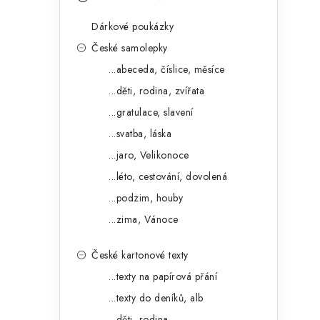
s
e
t
Dárkové poukázky
g
r
České samolepky
o
...abeceda, číslice, měsíce
a
r
...děti, rodina, zvířata
n
i
...gratulace, slavení
e
n
...svatba, láska
í
...jaro, Velikonoce
...léto, cestování, dovolená
p
...podzim, houby
a
...zima, Vánoce
n
České kartonové texty
e
...texty na papírová přání
l
...texty do deníků, alb
...děti, rodina