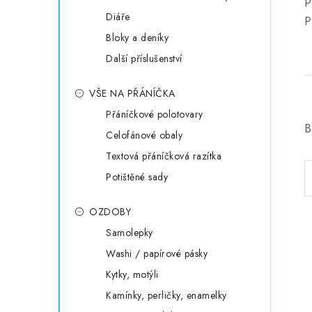
P
Diáře
P
Bloky a deníky
Další příslušenství
VŠE NA PŘÁNÍČKA
Přáníčkové polotovary
B
Celofánové obaly
Textová přáníčková razítka
Potištěné sady
OZDOBY
Samolepky
Washi / papírové pásky
Kytky, motýli
Kamínky, perličky, enamelky