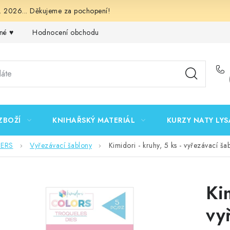
 2026... Děkujeme za pochopení!
né ♥️
Hodnocení obchodu
Obchodní podmínky
Podmínk
ZBOŽÍ
KNIHAŘSKÝ MATERIÁL
KURZY NATY LYS
DERS
Vyřezávací šablony
Kimidori - kruhy, 5 ks - vyřezávací š
Ki
vy