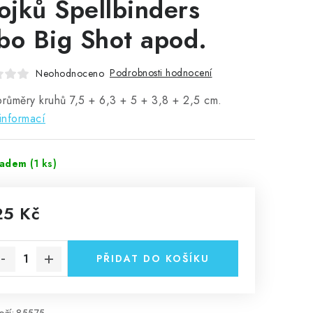
rojků Spellbinders
bo Big Shot apod.
Podrobnosti hodnocení
Neohodnoceno
průměry kruhů 7,5 + 6,3 + 5 + 3,8 + 2,5 cm.
informací
ladem
(1 ks)
25 Kč
rná cena:
PŘIDAT DO KOŠÍKU