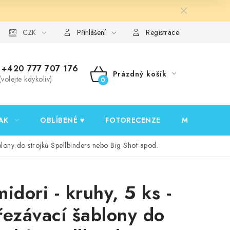
y ochrany osobních údajů
CZK
Ověřování recenzí
Jak nakupovat
Přihlášení
Registrace
+420 777 707 176
Prázdný košík
(volejte kdykoliv)
NÁKUPNÍ
KOŠÍK
AK
OBLÍBENÉ ♥️
FOTORECENZE
MOJE OBJED
ablony do strojků Spellbinders nebo Big Shot apod.
midori - kruhy, 5 ks -
řezávací šablony do