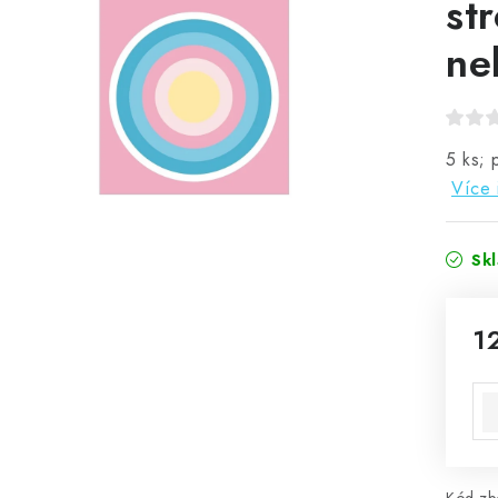
st
ne
5 ks; 
Více 
Sk
1
Mě