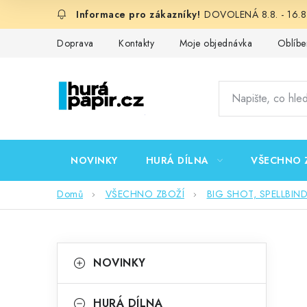
Přejít
DOVOLENÁ 8.8. - 16.8.
na
obsah
Doprava
Kontakty
Moje objednávka
Oblíbe
NOVINKY
HURÁ DÍLNA
VŠECHNO 
Domů
VŠECHNO ZBOŽÍ
BIG SHOT, SPELLBIN
P
K
Přeskočit
NOVINKY
kategorie
a
o
t
HURÁ DÍLNA