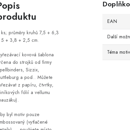
Popis
Doplňko
produktu
EAN
 ks; průměry kruhů 7,5 + 6,3
Další možn
 5 + 3,8 + 2,5 cm.
Téma moti
yřezávací kovová šablona
rčena do strojků od firmy
pellbinders, Sizzix,
uttleburg a pod.. Můžete
yřezávat z papíru, čtvrtky,
liníkových fólií a vellumu
pauzáku).
by byl motiv pouze
mbossovaný (vytlačené
etaily) ... použijete místo