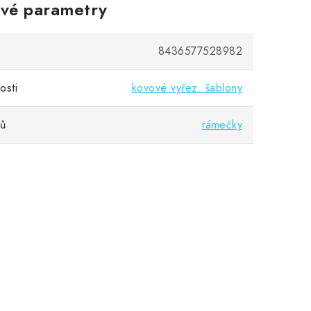
vé parametry
8436577528982
osti
kovové vyřez. šablony
vů
rámečky