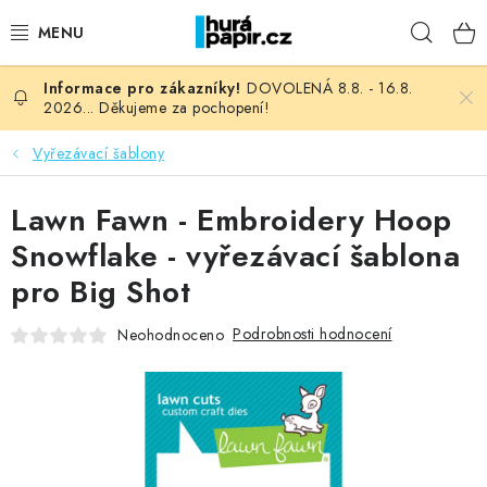
Přejít
Hleda
na
obsah
DOVOLENÁ 8.8. - 16.8.
NOVINKY
2026... Děkujeme za pochopení!
HURÁ DÍLNA
Vyřezávací šablony
VŠECHNO ZBOŽÍ
Lawn Fawn - Embroidery Hoop
Snowflake - vyřezávací šablona
KNIHAŘSKÝ MATERIÁL
pro Big Shot
KURZY NATY LYSAK
Podrobnosti hodnocení
Neohodnoceno
OBLÍBENÉ ♥️
FOTORECENZE