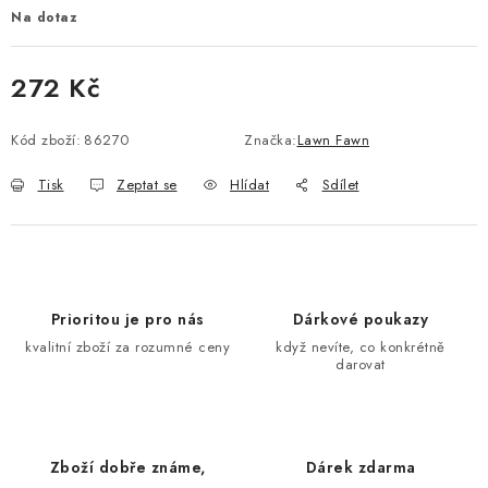
Na dotaz
272 Kč
Měrná cena:
Kód zboží:
86270
Značka:
Lawn Fawn
Tisk
Zeptat se
Hlídat
Sdílet
Prioritou je pro nás
Dárkové poukazy
kvalitní zboží za rozumné ceny
když nevíte, co konkrétně
darovat
Zboží dobře známe,
Dárek zdarma