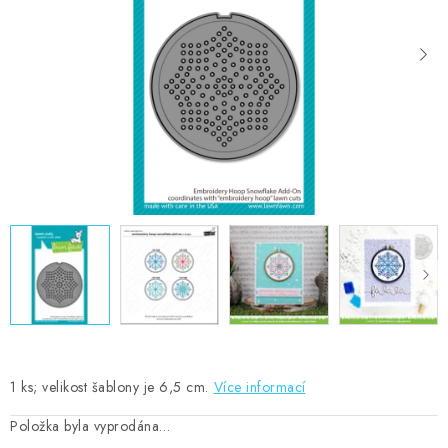
MOJE OBJEDNÁVKA
ZNAČKY
Doprava
Kontakty
Moje objednávka
Oblíbené ♥️
Hodnocení obchodu
Obchodní podmínky
Podmínky ochrany osobních údajů
Ověřování recenzí
Jak nakupovat
1 ks; velikost šablony je 6,5 cm.
Více informací
Položka byla vyprodána…