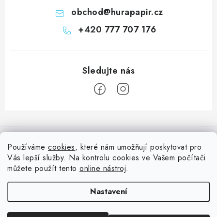
obchod
@
hurapapir.cz
+420 777 707 176
Z
á
Informace pro vás
p
Používáme
cookies
, které nám umožňují poskytovat pro
a
Vás lepší služby. Na kontrolu cookies ve Vašem počítači
Doprava
Nepřehlédněte
t
můžete použít tento
online nástroj
.
Kontakty
í
Blog s nápady a návody
Facebook
Nastavení
Moje objednávka
Slovník pojmů, české návody
Oblíbené ♥️