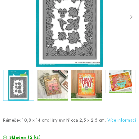
MOJE OBJEDNÁVKA
ZNAČKY
Doprava
Kontakty
Moje objednávka
Oblíbené ♥️
Hodnocení obchodu
Obchodní podmínky
Podmínky ochrany osobních údajů
Ověřování recenzí
Jak nakupovat
Rámeček 10,8 x 14 cm; listy uvnitř cca 2,5 x 2,5 cm.
Více informací
(2 ks)
Skladem