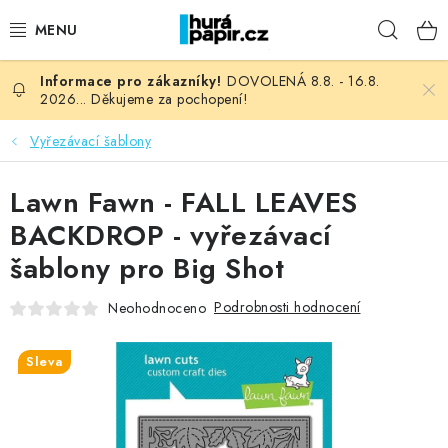
Přejít
Hleda
na
obsah
DOVOLENÁ 8.8. - 16.8.
NOVINKY
2026... Děkujeme za pochopení!
HURÁ DÍLNA
Vyřezávací šablony
VŠECHNO ZBOŽÍ
Lawn Fawn - FALL LEAVES
BACKDROP - vyřezávací
KNIHAŘSKÝ MATERIÁL
šablony pro Big Shot
KURZY NATY LYSAK
Podrobnosti hodnocení
Neohodnoceno
OBLÍBENÉ ♥️
Sleva
FOTORECENZE