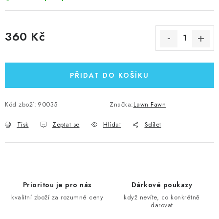
360 Kč
Měrná cena:
PŘIDAT DO KOŠÍKU
Kód zboží:
90035
Značka:
Lawn Fawn
Tisk
Zeptat se
Hlídat
Sdílet
Prioritou je pro nás
Dárkové poukazy
kvalitní zboží za rozumné ceny
když nevíte, co konkrétně
darovat