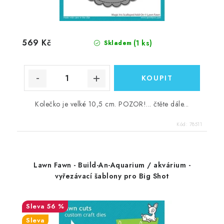
569 Kč
(1 ks)
Skladem
Kolečko je velké 10,5 cm. POZOR!... čtěte dále...
Kód:
78511
Lawn Fawn - Build-An-Aquarium / akvárium -
vyřezávací šablony pro Big Shot
56 %
Sleva