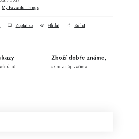
ží:
76827
:
My Favorite Things
k
Zeptat se
Hlídat
Sdílet
ukazy
Zboží dobře známe,
onkrétně
sami z něj tvoříme