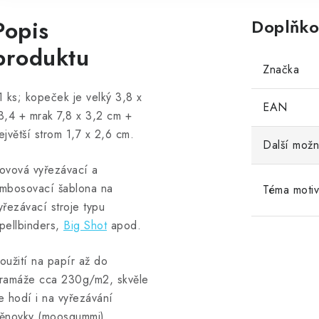
Popis
Doplňko
produktu
Značka
1 ks; kopeček je velký 3,8 x
EAN
3,4 + mrak 7,8 x 3,2 cm +
ejvětší strom 1,7 x 2,6 cm.
Další možn
ovová vyřezávací a
mbosovací šablona na
Téma moti
yřezávací stroje typu
pellbinders,
Big Shot
apod.
oužití na papír až do
ramáže cca 230g/m2, skvěle
e hodí i na vyřezávání
ěnovky (moosgummi).