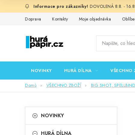
Přejít
DOVOLENÁ 8.8. - 16.8.
na
obsah
Doprava
Kontakty
Moje objednávka
Oblíbe
NOVINKY
HURÁ DÍLNA
VŠECHNO 
Domů
VŠECHNO ZBOŽÍ
BIG SHOT, SPELLBIN
P
K
Přeskočit
NOVINKY
kategorie
a
o
t
HURÁ DÍLNA