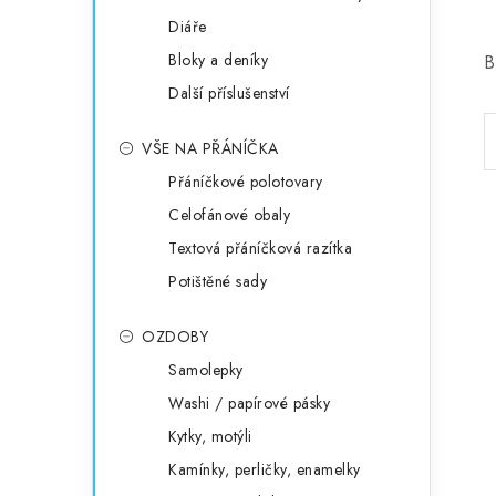
Diáře
Bloky a deníky
B
Další příslušenství
VŠE NA PŘÁNÍČKA
Přáníčkové polotovary
Celofánové obaly
Textová přáníčková razítka
Potištěné sady
OZDOBY
Samolepky
Washi / papírové pásky
Kytky, motýli
Kamínky, perličky, enamelky