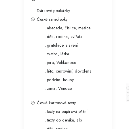
s
e
t
Dárkové poukázky
g
r
České samolepky
o
...abeceda, číslice, měsíce
a
r
...děti, rodina, zvířata
n
i
...gratulace, slavení
e
n
...svatba, láska
í
...jaro, Velikonoce
...léto, cestování, dovolená
p
...podzim, houby
a
...zima, Vánoce
n
České kartonové texty
e
...texty na papírová přání
l
...texty do deníků, alb
...děti, rodina