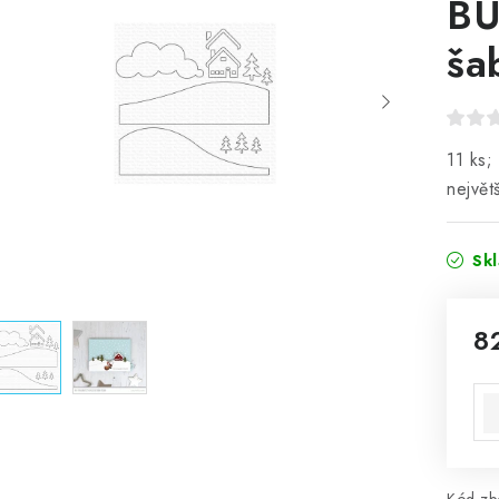
BU
ša
11 ks;
největ
Sk
8
Mě