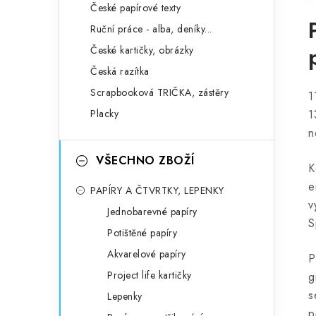
České papírové texty
Ruční práce - alba, deníky...
České kartičky, obrázky
Česká razítka
Scrapbooková TRIČKA, zástěry
1
Placky
1
n
VŠECHNO ZBOŽÍ
K
e
PAPÍRY A ČTVRTKY, LEPENKY
v
Jednobarevné papíry
S
Potištěné papíry
Akvarelové papíry
P
Project life kartičky
g
s
Lepenky
p