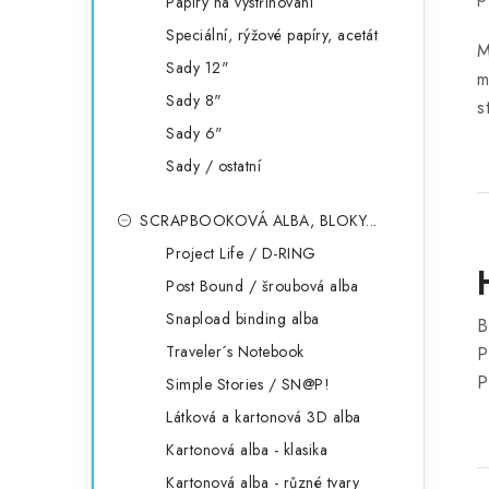
Papíry na vystřihování
Speciální, rýžové papíry, acetát
M
Sady 12"
m
Sady 8"
s
Sady 6"
Sady / ostatní
SCRAPBOOKOVÁ ALBA, BLOKY...
Project Life / D-RING
Post Bound / šroubová alba
Snapload binding alba
B
Traveler´s Notebook
P
P
Simple Stories / SN@P!
Látková a kartonová 3D alba
Kartonová alba - klasika
Kartonová alba - různé tvary