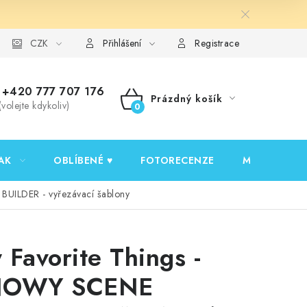
y ochrany osobních údajů
CZK
Ověřování recenzí
Jak nakupovat
Přihlášení
Registrace
+420 777 707 176
Prázdný košík
(volejte kdykoliv)
NÁKUPNÍ
KOŠÍK
AK
OBLÍBENÉ ♥️
FOTORECENZE
MOJE OBJED
BUILDER - vyřezávací šablony
 Favorite Things -
NOWY SCENE