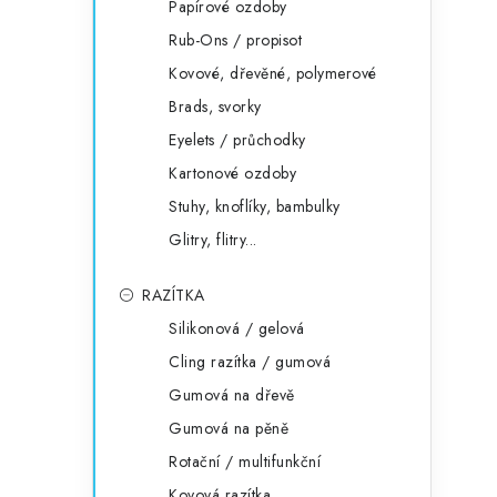
Papírové ozdoby
Rub-Ons / propisot
Kovové, dřevěné, polymerové
Brads, svorky
Eyelets / průchodky
Kartonové ozdoby
Stuhy, knoflíky, bambulky
Glitry, flitry...
RAZÍTKA
Silikonová / gelová
Cling razítka / gumová
Gumová na dřevě
Gumová na pěně
Rotační / multifunkční
Kovová razítka