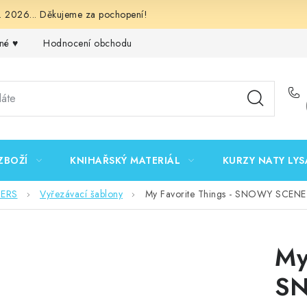
 2026... Děkujeme za pochopení!
né ♥️
Hodnocení obchodu
Obchodní podmínky
Podmínk
ZBOŽÍ
KNIHAŘSKÝ MATERIÁL
KURZY NATY LYS
DERS
Vyřezávací šablony
My Favorite Things - SNOWY SCENE 
My
S