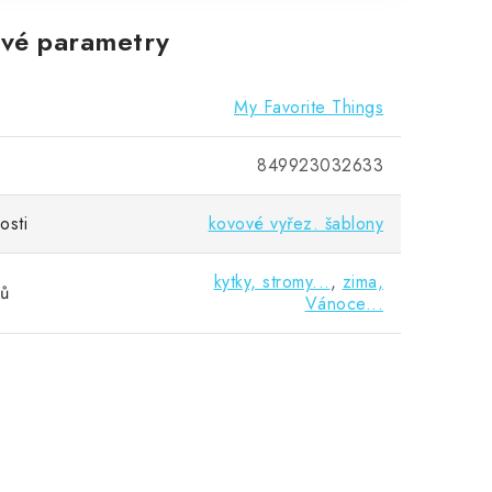
vé parametry
My Favorite Things
849923032633
osti
kovové vyřez. šablony
kytky, stromy...
,
zima,
vů
Vánoce...