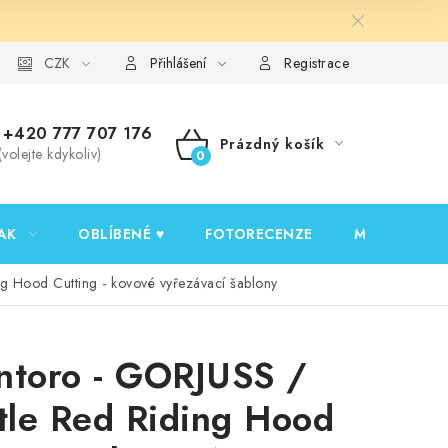
y ochrany osobních údajů
CZK
Ověřování recenzí
Jak nakupovat
Přihlášení
Registrace
+420 777 707 176
Prázdný košík
(volejte kdykoliv)
NÁKUPNÍ
KOŠÍK
AK
OBLÍBENÉ ♥️
FOTORECENZE
MOJE OBJED
ng Hood Cutting - kovové vyřezávací šablony
ntoro - GORJUSS /
ttle Red Riding Hood