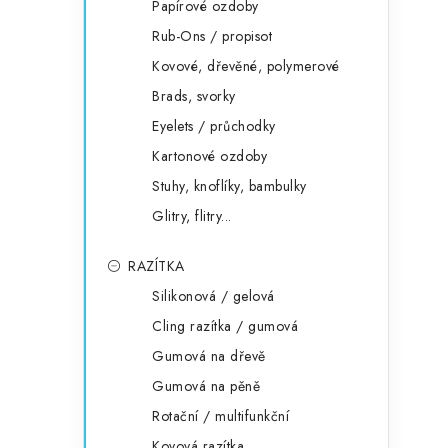
Papírové ozdoby
Rub-Ons / propisot
Kovové, dřevěné, polymerové
Brads, svorky
Eyelets / průchodky
Kartonové ozdoby
Stuhy, knoflíky, bambulky
Glitry, flitry...
RAZÍTKA
Silikonová / gelová
Cling razítka / gumová
Gumová na dřevě
Gumová na pěně
Rotační / multifunkční
Kovová razítka