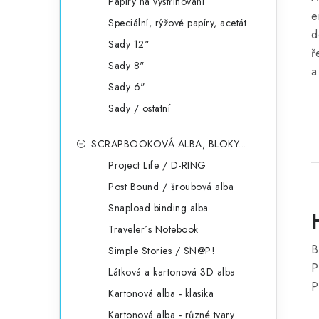
Papíry na vystřihování
e
Speciální, rýžové papíry, acetát
d
Sady 12"
ř
Sady 8"
a
Sady 6"
Sady / ostatní
SCRAPBOOKOVÁ ALBA, BLOKY...
Project Life / D-RING
Post Bound / šroubová alba
Snapload binding alba
Traveler´s Notebook
B
Simple Stories / SN@P!
P
Látková a kartonová 3D alba
P
Kartonová alba - klasika
Kartonová alba - různé tvary