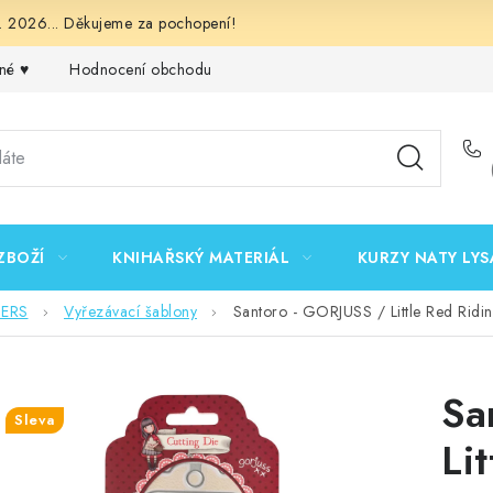
 2026... Děkujeme za pochopení!
né ♥️
Hodnocení obchodu
Obchodní podmínky
Podmínk
ZBOŽÍ
KNIHAŘSKÝ MATERIÁL
KURZY NATY LYS
DERS
Vyřezávací šablony
Santoro - GORJUSS / Little Red Ridi
Sa
Sleva
Li