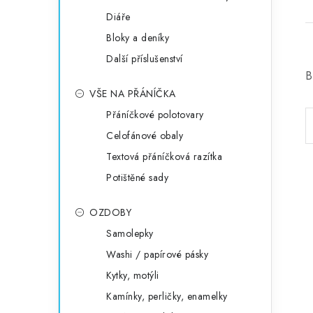
Diáře
Bloky a deníky
Další příslušenství
B
VŠE NA PŘÁNÍČKA
Přáníčkové polotovary
Celofánové obaly
Textová přáníčková razítka
Potištěné sady
OZDOBY
Samolepky
Washi / papírové pásky
Kytky, motýli
Kamínky, perličky, enamelky