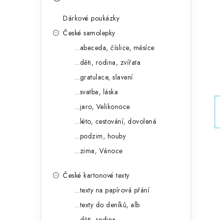
s
e
t
Dárkové poukázky
g
r
České samolepky
o
...abeceda, číslice, měsíce
a
r
...děti, rodina, zvířata
n
i
...gratulace, slavení
e
n
...svatba, láska
í
...jaro, Velikonoce
...léto, cestování, dovolená
p
...podzim, houby
a
...zima, Vánoce
n
České kartonové texty
e
...texty na papírová přání
l
...texty do deníků, alb
...děti, rodina