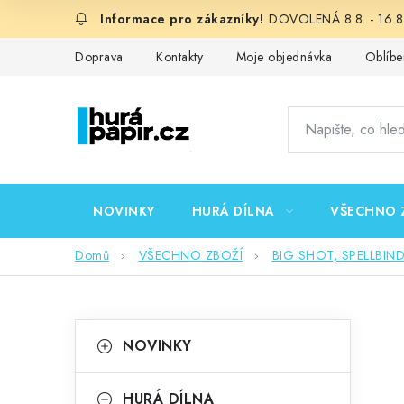
Přejít
DOVOLENÁ 8.8. - 16.8.
na
obsah
Doprava
Kontakty
Moje objednávka
Oblíbe
NOVINKY
HURÁ DÍLNA
VŠECHNO 
Domů
VŠECHNO ZBOŽÍ
BIG SHOT, SPELLBIN
P
K
Přeskočit
NOVINKY
kategorie
a
o
t
HURÁ DÍLNA