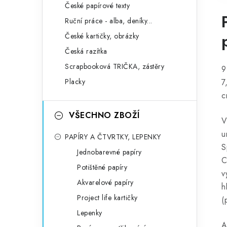
České papírové texty
Ruční práce - alba, deníky...
České kartičky, obrázky
Česká razítka
Scrapbooková TRIČKA, zástěry
9
Placky
7
c
VŠECHNO ZBOŽÍ
V
u
PAPÍRY A ČTVRTKY, LEPENKY
S
Jednobarevné papíry
C
Potištěné papíry
v
Akvarelové papíry
h
Project life kartičky
(
Lepenky
A