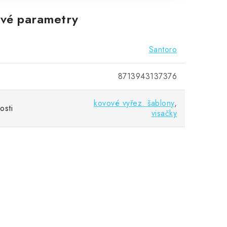
vé parametry
Santoro
8713943137376
kovové vyřez. šablony
,
osti
visačky