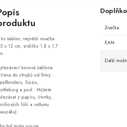
Popis
Doplňko
produktu
Značka
 ks šablon; největší visačka
EAN
,5 x 12 cm; srdíčko 1,8 x 1,7
m.
Další možn
yřezávací kovová šablona
rčena do strojků od firmy
pellbinders, Sizzix,
uttleburg a pod.. Můžete
yřezávat z papíru, čtvrtky,
liníkových fólií a vellumu
pauzáku).
by byl motiv pouze