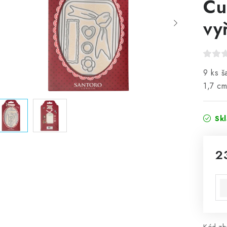
Cu
vy
9 ks š
1,7 cm
Sk
2
Mě