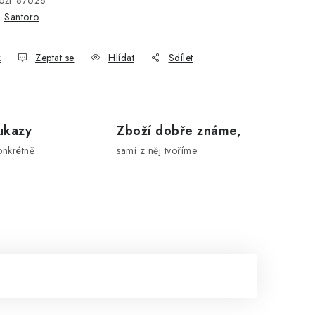
ží:
87628
:
Santoro
k
Zeptat se
Hlídat
Sdílet
ukazy
Zboží dobře známe,
onkrétně
sami z něj tvoříme