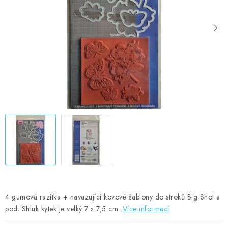
MOJE OBJEDNÁVKA
ZNAČKY
Doprava
Kontakty
Moje objednávka
Oblíbené ♥️
Hodnocení obchodu
Obchodní podmínky
Podmínky ochrany osobních údajů
Ověřování recenzí
Jak nakupovat
4 gumová razítka + navazující kovové šablony do stroků Big Shot a
pod. Shluk kytek je velký 7 x 7,5 cm.
Více informací