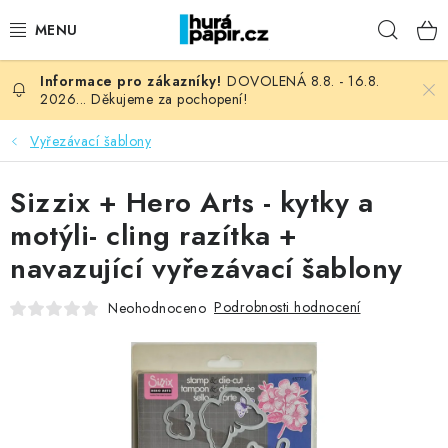
Přejít
Hleda
na
obsah
DOVOLENÁ 8.8. - 16.8.
NOVINKY
2026... Děkujeme za pochopení!
HURÁ DÍLNA
Vyřezávací šablony
VŠECHNO ZBOŽÍ
Sizzix + Hero Arts - kytky a
motýli- cling razítka +
KNIHAŘSKÝ MATERIÁL
navazující vyřezávací šablony
KURZY NATY LYSAK
Podrobnosti hodnocení
Neohodnoceno
OBLÍBENÉ ♥️
FOTORECENZE