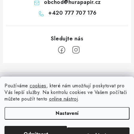
obchod
@
hurapapir.cz
+420 777 707 176
Z
á
Informace pro vás
p
Používáme
cookies
, které nám umožňují poskytovat pro
a
Vás lepší služby. Na kontrolu cookies ve Vašem počítači
Doprava
Nepřehlédněte
t
můžete použít tento
online nástroj
.
Kontakty
í
Blog s nápady a návody
Facebook
Nastavení
Moje objednávka
Slovník pojmů, české návody
Oblíbené ♥️
Copyright 2026
HuráPapír.cz
. Všechna práva vyhrazena.
Upravit nastavení
Hurá TÝM