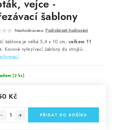
pták, vejce -
řezávací šablony
Podrobnosti hodnocení
Neohodnoceno
ší šablona je velká 5,4 x 10 cm;
celkem 11
n
. Kovové vyřezívací šablony do strojků...
informací
ladem
(2 ks)
50 Kč
rná cena:
PŘIDAT DO KOŠÍKU