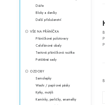
Diáře
Bloky a deníky
Další příslušenství
VŠE NA PŘÁNÍČKA
B
P
Přáníčkové polotovary
P
Celofánové obaly
Textová přáníčková razítka
Potištěné sady
OZDOBY
Samolepky
B
Washi / papírové pásky
Kytky, motýli
Kamínky, perličky, enamelky