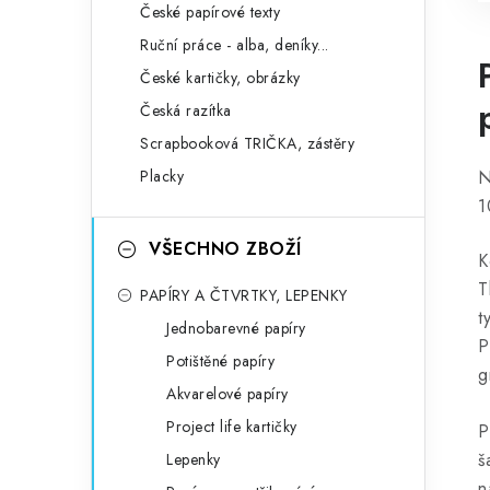
České papírové texty
Ruční práce - alba, deníky...
České kartičky, obrázky
Česká razítka
Scrapbooková TRIČKA, zástěry
Placky
N
1
VŠECHNO ZBOŽÍ
K
T
PAPÍRY A ČTVRTKY, LEPENKY
t
Jednobarevné papíry
P
Potištěné papíry
g
Akvarelové papíry
Project life kartičky
P
š
Lepenky
n