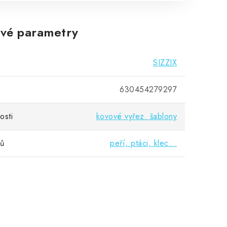
vé parametry
SIZZIX
630454279297
osti
kovové vyřez. šablony
vů
peří, ptáci, klec...