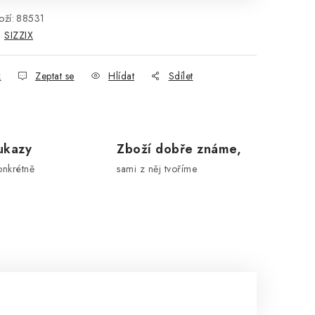
ží:
88531
:
SIZZIX
k
Zeptat se
Hlídat
Sdílet
ukazy
Zboží dobře známe,
onkrétně
sami z něj tvoříme