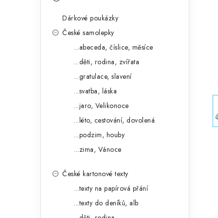
s
e
t
Dárkové poukázky
g
r
České samolepky
o
...abeceda, číslice, měsíce
a
r
...děti, rodina, zvířata
n
i
...gratulace, slavení
e
n
...svatba, láska
í
...jaro, Velikonoce
...léto, cestování, dovolená
p
...podzim, houby
a
...zima, Vánoce
n
České kartonové texty
e
...texty na papírová přání
l
...texty do deníků, alb
...děti, rodina