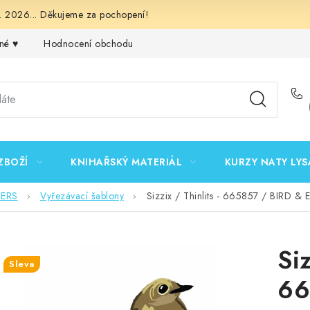
 2026... Děkujeme za pochopení!
né ♥️
Hodnocení obchodu
Obchodní podmínky
Podmínk
ZBOŽÍ
KNIHAŘSKÝ MATERIÁL
KURZY NATY LYS
DERS
Vyřezávací šablony
Sizzix / Thinlits - 665857 / BIRD & 
Siz
Sleva
66