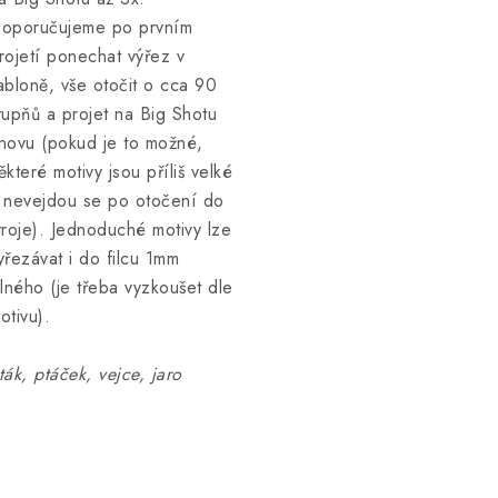
oporučujeme po prvním
rojetí ponechat výřez v
abloně, vše otočit o cca 90
tupňů a projet na Big Shotu
novu (pokud je to možné,
ěkteré motivy jsou příliš velké
 nevejdou se po otočení do
troje). Jednoduché motivy lze
yřezávat i do filcu 1mm
ilného (je třeba vyzkoušet dle
otivu).
ták, ptáček, vejce, jaro