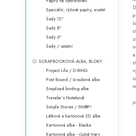
Papíry na vystřihování
D
Speciální, rýžové papíry, acetát
p
Sady 12"
š
Sady 8"
s
Sady 6"
z
Sady / ostatní
n
a
SCRAPBOOKOVÁ ALBA, BLOKY...
s
v
Project Life / D-RING
s
Post Bound / šroubová alba
m
Snapload binding alba
Traveler´s Notebook
p
Simple Stories / SN@P!
Látková a kartonová 3D alba
Kartonová alba - klasika
Kartonová alba - různé tvary