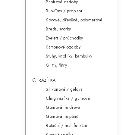
Papírové ozdoby
Rub-Ons / propisot
Kovové, dřevěné, polymerové
Brads, svorky
Eyelets / průchodky
Kartonové ozdoby
Stuhy, knoflíky, bambulky
Glitry, flitry...
RAZÍTKA
Silikonová / gelová
Cling razítka / gumová
Gumová na dřevě
Gumová na pěně
Rotační / multifunkční
Kovová razítka