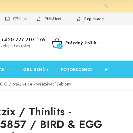
y ochrany osobních údajů
CZK
Ověřování recenzí
Jak nakupovat
Přihlášení
Registrace
+420 777 707 176
Prázdný košík
(volejte kdykoliv)
NÁKUPNÍ
KOŠÍK
AK
OBLÍBENÉ ♥️
FOTORECENZE
MOJE OBJED
EGG / pták, vejce - vyřezávací šablony
zix / Thinlits -
5857 / BIRD & EGG