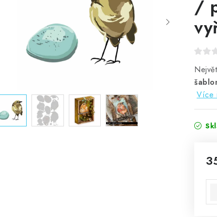
/ 
vy
Největ
šablo
Více 
Sk
3
Mě