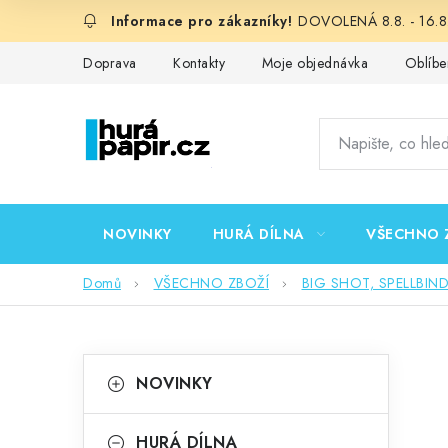
Přejít
DOVOLENÁ 8.8. - 16.8.
na
obsah
Doprava
Kontakty
Moje objednávka
Oblíbe
NOVINKY
HURÁ DÍLNA
VŠECHNO 
Domů
VŠECHNO ZBOŽÍ
BIG SHOT, SPELLBIN
P
K
Přeskočit
NOVINKY
kategorie
a
o
t
HURÁ DÍLNA