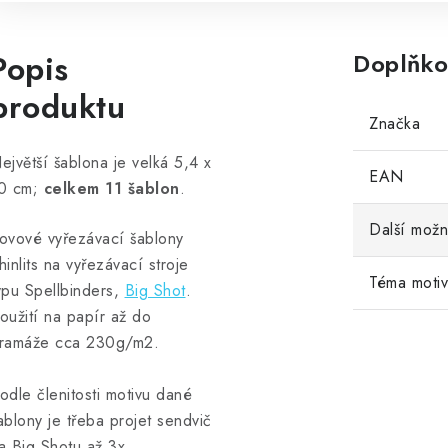
Popis
Doplňko
produktu
Značka
ejvětší šablona je velká 5,4 x
EAN
0 cm;
celkem 11 šablon
.
Další možn
ovové vyřezávací šablony
hinlits na vyřezávací stroje
Téma moti
ypu Spellbinders,
Big Shot
.
oužití na papír až do
ramáže cca 230g/m2.
odle členitosti motivu dané
ablony je třeba projet sendvič
a Big Shotu až 3x.