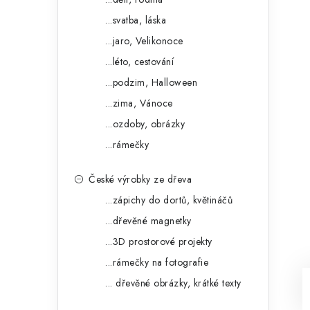
...svatba, láska
...jaro, Velikonoce
...léto, cestování
...podzim, Halloween
...zima, Vánoce
...ozdoby, obrázky
...rámečky
České výrobky ze dřeva
...zápichy do dortů, květináčů
...dřevěné magnetky
...3D prostorové projekty
...rámečky na fotografie
... dřevěné obrázky, krátké texty