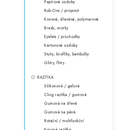
Papírové ozdoby
Rub-Ons / propisot
Kovové, dřevěné, polymerové
Brads, svorky
Eyelets / průchodky
Kartonové ozdoby
Stuhy, knoflíky, bambulky
Glitry, flitry...
RAZÍTKA
Silikonová / gelová
Cling razítka / gumová
Gumová na dřevě
Gumová na pěně
Rotační / multifunkční
Kovová razítka