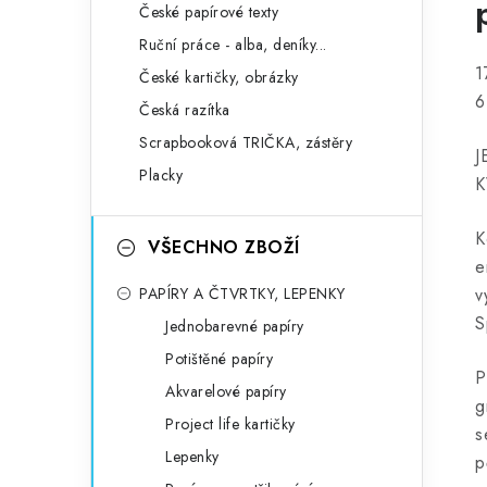
České papírové texty
Ruční práce - alba, deníky...
1
České kartičky, obrázky
6
Česká razítka
Scrapbooková TRIČKA, zástěry
J
Placky
K
K
VŠECHNO ZBOŽÍ
e
PAPÍRY A ČTVRTKY, LEPENKY
v
S
Jednobarevné papíry
Potištěné papíry
P
Akvarelové papíry
g
Project life kartičky
s
Lepenky
p