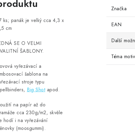
produktu
Značka
7 ks; panák je velký cca 4,3 x
EAN
,5 cm
Další možn
EDNÁ SE O VELMI
VALITNÍ ŠABLONY.
Téma moti
ovová vyřezávací a
mbosovací šablona na
yřezávací stroje typu
pellbinders,
Big Shot
apod.
oužití na papír až do
ramáže cca 230g/m2, skvěle
e hodí i na vyřezávání
ěnovky (moosgummi).