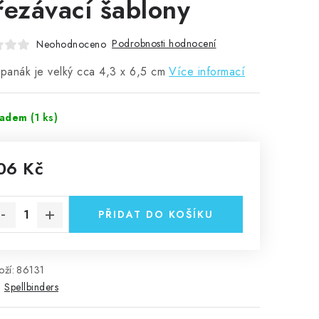
řezávací šablony
Podrobnosti hodnocení
Neohodnoceno
 panák je velký cca 4,3 x 6,5 cm
Více informací
ladem
(1 ks)
06 Kč
rná cena:
PŘIDAT DO KOŠÍKU
ží:
86131
:
Spellbinders