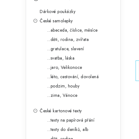
s
e
t
Dárkové poukázky
g
r
České samolepky
o
...abeceda, číslice, měsíce
a
r
...děti, rodina, zvířata
n
i
...gratulace, slavení
e
n
...svatba, láska
í
...jaro, Velikonoce
...léto, cestování, dovolená
p
...podzim, houby
a
...zima, Vánoce
n
České kartonové texty
e
...texty na papírová přání
l
...texty do deníků, alb
...děti, rodina