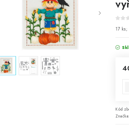
vy
17 ks;
Sk
4
Mě
Kód zbo
Značka