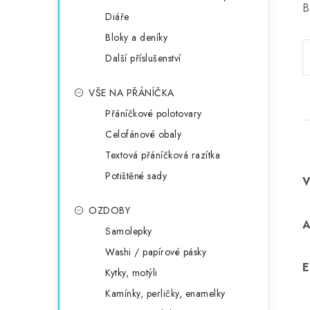
B
Diáře
Bloky a deníky
Další příslušenství
VŠE NA PŘÁNÍČKA
Přáníčkové polotovary
Celofánové obaly
Textová přáníčková razítka
Potištěné sady
OZDOBY
Samolepky
Washi / papírové pásky
E
Kytky, motýli
Kamínky, perličky, enamelky