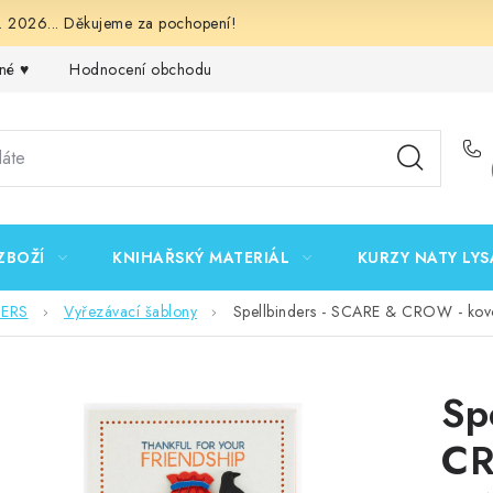
 2026... Děkujeme za pochopení!
né ♥️
Hodnocení obchodu
Obchodní podmínky
Podmínk
ZBOŽÍ
KNIHAŘSKÝ MATERIÁL
KURZY NATY LYS
DERS
Vyřezávací šablony
Spellbinders - SCARE & CROW - kovo
Sp
CR