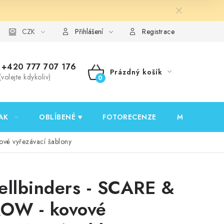
y ochrany osobních údajů
CZK
Ověřování recenzí
Jak nakupovat
Přihlášení
Registrace
+420 777 707 176
Prázdný košík
(volejte kdykoliv)
NÁKUPNÍ
KOŠÍK
AK
OBLÍBENÉ ♥️
FOTORECENZE
MOJE OBJED
vé vyřezávací šablony
ellbinders - SCARE &
OW - kovové