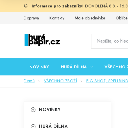
Přejít
DOVOLENÁ 8.8. - 16.8.
na
obsah
Doprava
Kontakty
Moje objednávka
Oblíbe
NOVINKY
HURÁ DÍLNA
VŠECHNO 
Domů
VŠECHNO ZBOŽÍ
BIG SHOT, SPELLBIN
P
K
Přeskočit
NOVINKY
kategorie
a
o
t
HURÁ DÍLNA