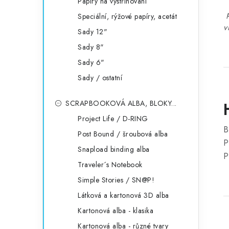
Papíry na vystřihování
p
Speciální, rýžové papíry, acetát
v
Sady 12"
Sady 8"
Sady 6"
Sady / ostatní
SCRAPBOOKOVÁ ALBA, BLOKY...
Project Life / D-RING
B
Post Bound / šroubová alba
P
Snapload binding alba
P
Traveler´s Notebook
Simple Stories / SN@P!
Látková a kartonová 3D alba
Kartonová alba - klasika
Kartonová alba - různé tvary