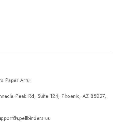
rs Paper Arts:
nnacle Peak Rd, Suite 124, Phoenix, AZ 85027,
pport@spellbinders.us