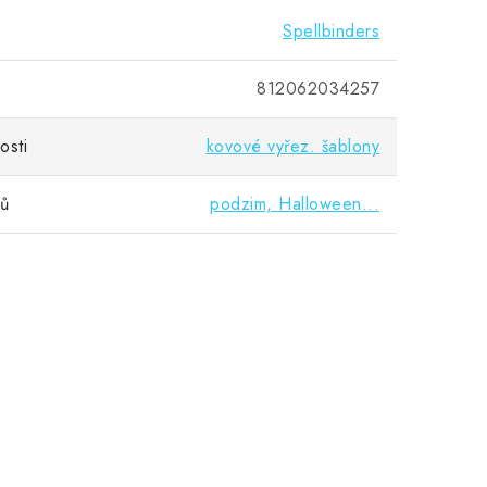
Spellbinders
812062034257
osti
kovové vyřez. šablony
vů
podzim, Halloween...