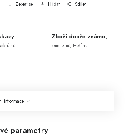
k
Zeptat se
Hlídat
Sdílet
ukazy
Zboží dobře známe,
onkrétně
sami z něj tvoříme
ní informace
vé parametry