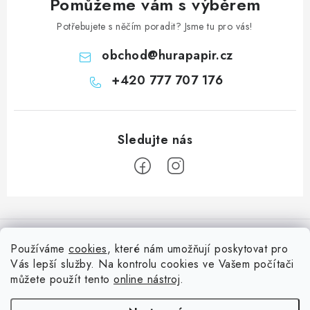
Pomůžeme vám s výběrem
Potřebujete s něčím poradit? Jsme tu pro vás!
obchod
@
hurapapir.cz
+420 777 707 176
Z
á
Informace pro vás
p
Používáme
cookies
, které nám umožňují poskytovat pro
a
Vás lepší služby. Na kontrolu cookies ve Vašem počítači
Doprava
Nepřehlédněte
t
můžete použít tento
online nástroj
.
Kontakty
í
Blog s nápady a návody
Facebook