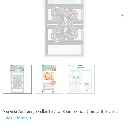
MOJE OBJEDNÁVKA
ZNAČKY
Doprava
Kontakty
Moje objednávka
Oblíbené ♥️
Hodnocení obchodu
Obchodní podmínky
Podmínky ochrany osobních údajů
Ověřování recenzí
Jak nakupovat
Největší šablona je velká 16,5 x 10cm; samotný motýl 8,5 x 6 cm.
Více informací