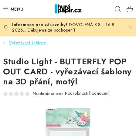
Přejít
Hleda
na
obsah
DOVOLENÁ 8.8. - 16.8.
NOVINKY
2026... Děkujeme za pochopení!
HURÁ DÍLNA
Vyřezávací šablony
VŠECHNO ZBOŽÍ
Studio Light - BUTTERFLY POP
OUT CARD - vyřezávací šablony
KNIHAŘSKÝ MATERIÁL
na 3D přání, motýl
KURZY NATY LYSAK
Podrobnosti hodnocení
Neohodnoceno
OBLÍBENÉ ♥️
FOTORECENZE