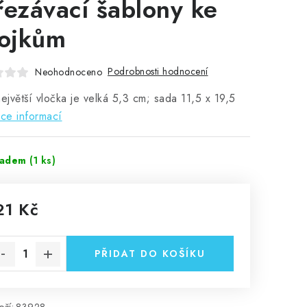
řezávací šablony ke
rojkům
Podrobnosti hodnocení
Neohodnoceno
největší vločka je velká 5,3 cm; sada 11,5 x 19,5
ce informací
ladem
(1 ks)
21 Kč
rná cena:
PŘIDAT DO KOŠÍKU