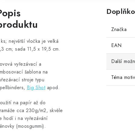
Popis
Doplňko
produktu
Značka
 ks; největší vločka je velká
EAN
,3 cm; sada 11,5 x 19,5 cm.
Další možn
ovová vyřezávací a
mbosovací šablona na
Téma moti
yřezávací stroje typu
pellbinders,
Big Shot
apod.
oužití na papír až do
ramáže cca 230g/m2, skvěle
e hodí i na vyřezávání
ěnovky (moosgummi).