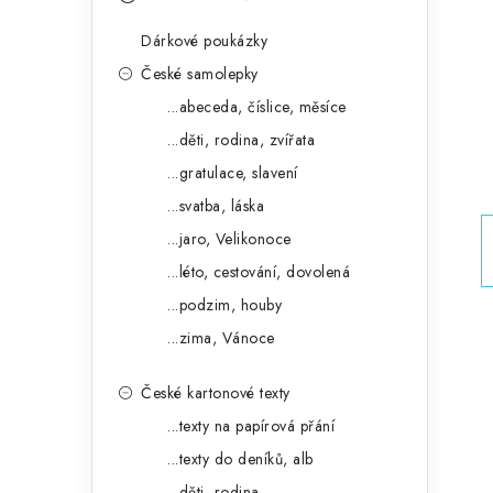
s
e
t
Dárkové poukázky
g
r
České samolepky
o
...abeceda, číslice, měsíce
a
r
...děti, rodina, zvířata
n
i
...gratulace, slavení
e
n
...svatba, láska
í
...jaro, Velikonoce
...léto, cestování, dovolená
p
...podzim, houby
a
...zima, Vánoce
n
České kartonové texty
e
...texty na papírová přání
l
...texty do deníků, alb
...děti, rodina