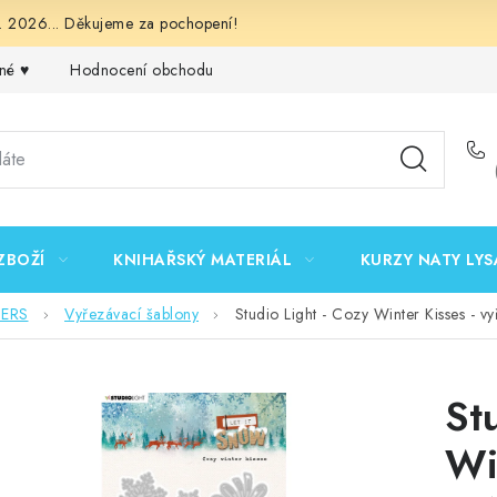
 2026... Děkujeme za pochopení!
né ♥️
Hodnocení obchodu
Obchodní podmínky
Podmínk
ZBOŽÍ
KNIHAŘSKÝ MATERIÁL
KURZY NATY LYS
DERS
Vyřezávací šablony
Studio Light - Cozy Winter Kisses - v
St
Wi