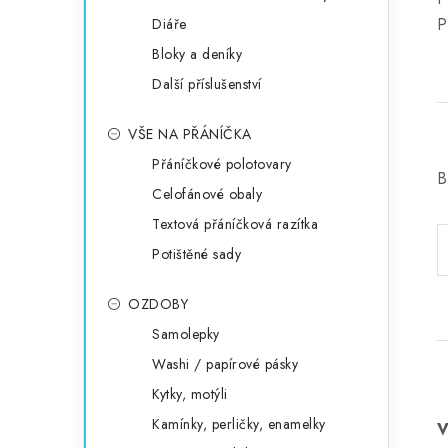
P
Diáře
Bloky a deníky
Další příslušenství
VŠE NA PŘÁNÍČKA
Přáníčkové polotovary
B
Celofánové obaly
Textová přáníčková razítka
Potištěné sady
OZDOBY
Samolepky
Washi / papírové pásky
Kytky, motýli
Kamínky, perličky, enamelky