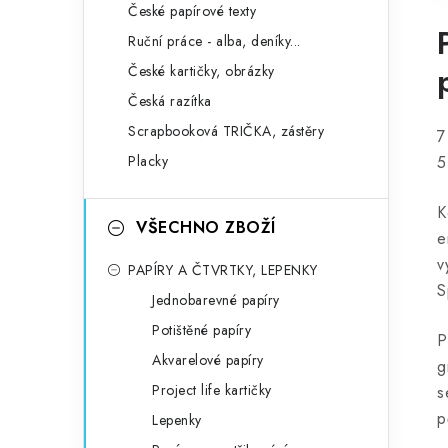
České papírové texty
Ruční práce - alba, deníky...
České kartičky, obrázky
Česká razítka
Scrapbooková TRIČKA, zástěry
7
Placky
5
K
VŠECHNO ZBOŽÍ
e
v
PAPÍRY A ČTVRTKY, LEPENKY
S
Jednobarevné papíry
Potištěné papíry
P
Akvarelové papíry
g
Project life kartičky
s
p
Lepenky