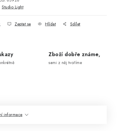
ží:
83928
:
Studio Light
k
Zeptat se
Hlídat
Sdílet
ukazy
Zboží dobře známe,
onkrétně
sami z něj tvoříme
ní informace