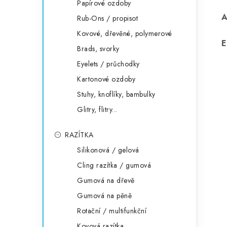
Papírové ozdoby
Rub-Ons / propisot
Kovové, dřevěné, polymerové
E
Brads, svorky
Eyelets / průchodky
Kartonové ozdoby
Stuhy, knoflíky, bambulky
Glitry, flitry...
RAZÍTKA
Silikonová / gelová
Cling razítka / gumová
Gumová na dřevě
Gumová na pěně
Rotační / multifunkční
Kovová razítka