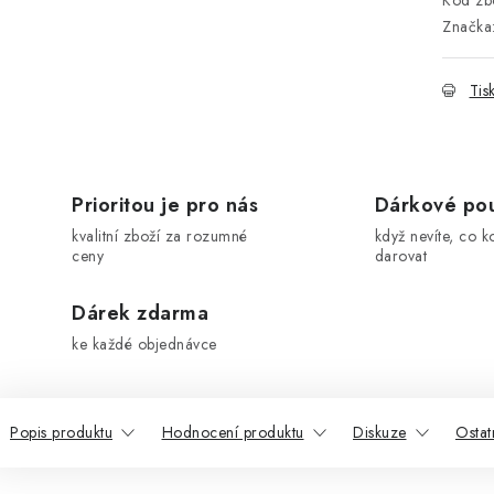
Kód zbo
Značka
Tis
Prioritou je pro nás
Dárkové po
kvalitní zboží za rozumné
když nevíte, co k
ceny
darovat
Dárek zdarma
ke každé objednávce
Popis produktu
Hodnocení produktu
Diskuze
Ostat