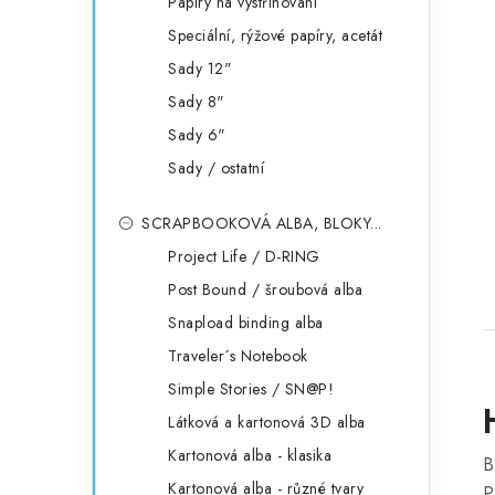
Papíry na vystřihování
Speciální, rýžové papíry, acetát
Sady 12"
Sady 8"
Sady 6"
Sady / ostatní
SCRAPBOOKOVÁ ALBA, BLOKY...
Project Life / D-RING
Post Bound / šroubová alba
Snapload binding alba
Traveler´s Notebook
Simple Stories / SN@P!
Látková a kartonová 3D alba
Kartonová alba - klasika
B
Kartonová alba - různé tvary
P