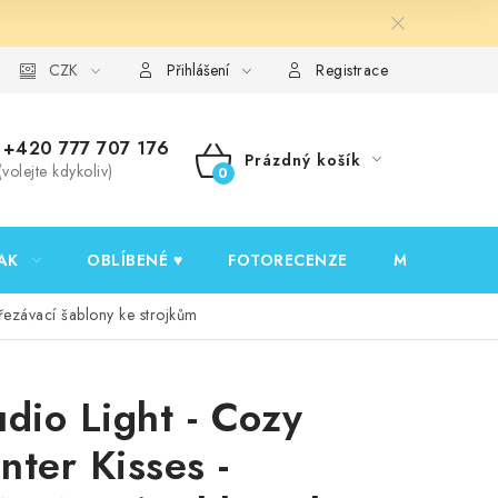
y ochrany osobních údajů
CZK
Ověřování recenzí
Jak nakupovat
Přihlášení
Registrace
+420 777 707 176
Prázdný košík
(volejte kdykoliv)
NÁKUPNÍ
KOŠÍK
AK
OBLÍBENÉ ♥️
FOTORECENZE
MOJE OBJED
yřezávací šablony ke strojkům
udio Light - Cozy
nter Kisses -