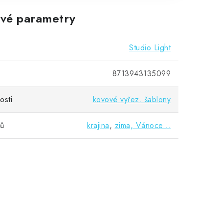
vé parametry
Studio Light
8713943135099
osti
kovové vyřez. šablony
vů
krajina
,
zima, Vánoce...