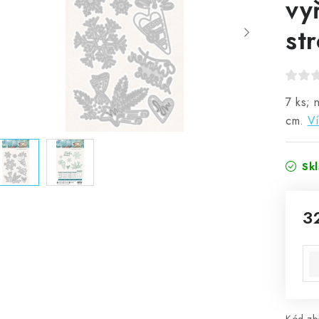
vy
st
7 ks; 
cm.
Ví
Sk
3
Mě