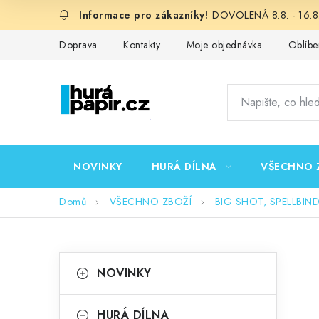
Přejít
DOVOLENÁ 8.8. - 16.8.
na
obsah
Doprava
Kontakty
Moje objednávka
Oblíbe
NOVINKY
HURÁ DÍLNA
VŠECHNO 
Domů
VŠECHNO ZBOŽÍ
BIG SHOT, SPELLBIN
P
K
Přeskočit
NOVINKY
kategorie
a
o
t
HURÁ DÍLNA