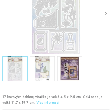
MOJE OBJEDNÁVKA
ZNAČKY
Doprava
Kontakty
Moje objednávka
Oblíbené ♥️
Hodnocení obchodu
Obchodní podmínky
Podmínky ochrany osobních údajů
Ověřování recenzí
Jak nakupovat
17 kovových šablon; visačka je velká 4,5 x 9,5 cm. Celá sada je
velká 11,7 x 19,7 cm.
Více informací