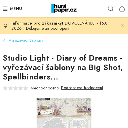
Přejít
Hleda
na
obsah
DOVOLENÁ 8.8. - 16.8.
NOVINKY
2026... Děkujeme za pochopení!
HURÁ DÍLNA
Vyřezávací šablony
VŠECHNO ZBOŽÍ
Studio Light - Diary of Dreams -
vyřezávací šablony na Big Shot,
KNIHAŘSKÝ MATERIÁL
Spellbinders...
KURZY NATY LYSAK
Podrobnosti hodnocení
Neohodnoceno
OBLÍBENÉ ♥️
FOTORECENZE