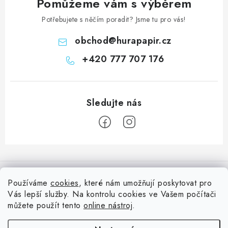
Pomůžeme vám s výběrem
Potřebujete s něčím poradit? Jsme tu pro vás!
obchod
@
hurapapir.cz
+420 777 707 176
Z
á
Informace pro vás
p
Používáme
cookies
, které nám umožňují poskytovat pro
a
Vás lepší služby. Na kontrolu cookies ve Vašem počítači
Doprava
Nepřehlédněte
t
můžete použít tento
online nástroj
.
Kontakty
í
Blog s nápady a návody
Facebook