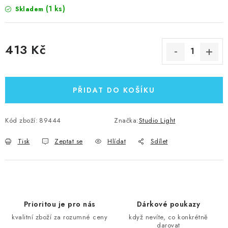
(1 ks)
Skladem
413 Kč
Měrná cena:
PŘIDAT DO KOŠÍKU
Kód zboží:
89444
Značka:
Studio Light
Tisk
Zeptat se
Hlídat
Sdílet
Prioritou je pro nás
Dárkové poukazy
kvalitní zboží za rozumné ceny
když nevíte, co konkrétně
darovat