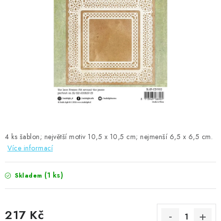
MOJE OBJEDNÁVKA
ZNAČKY
Doprava
Kontakty
Moje objednávka
Oblíbené ♥️
Hodnocení obchodu
Obchodní podmínky
Podmínky ochrany osobních údajů
Ověřování recenzí
Jak nakupovat
4 ks šablon; největší motiv 10,5 x 10,5 cm; nejmenší 6,5 x 6,5 cm.
Více informací
(1 ks)
Skladem
217 Kč