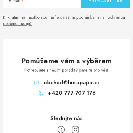
E-mail
PŘIHLÁSIT SE
Kliknutím na tlačítko souhlasíte s našimi podmínkami na
ochranou
osobních údajů
.
Pomůžeme vám s výběrem
Potřebujete s něčím poradit? Jsme tu pro vás!
obchod
@
hurapapir.cz
+420 777 707 176