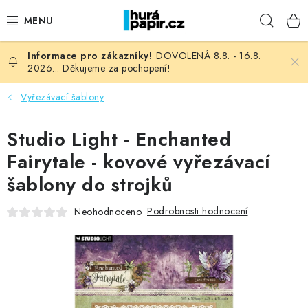
Přejít
Hleda
na
obsah
DOVOLENÁ 8.8. - 16.8.
NOVINKY
2026... Děkujeme za pochopení!
HURÁ DÍLNA
Vyřezávací šablony
VŠECHNO ZBOŽÍ
Studio Light - Enchanted
Fairytale - kovové vyřezávací
KNIHAŘSKÝ MATERIÁL
šablony do strojků
KURZY NATY LYSAK
Podrobnosti hodnocení
Neohodnoceno
OBLÍBENÉ ♥️
FOTORECENZE