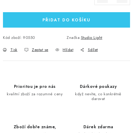
Měrná cena:
PŘIDAT DO KOŠÍKU
Kód zboží:
90550
Značka:
Studio Light
Tisk
Zeptat se
Hlídat
Sdílet
Prioritou je pro nás
Dárkové poukazy
kvalitní zboží za rozumné ceny
když nevíte, co konkrétně
darovat
Zboží dobře známe,
Dárek zdarma