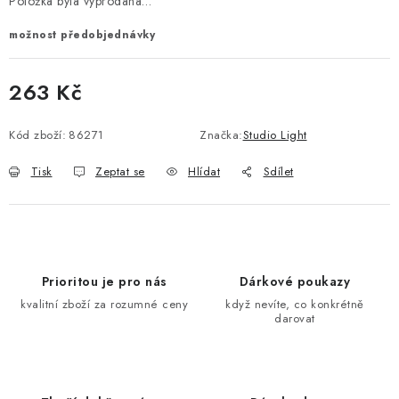
Položka byla vyprodána…
možnost předobjednávky
263 Kč
Měrná cena:
Kód zboží:
86271
Značka:
Studio Light
Tisk
Zeptat se
Hlídat
Sdílet
Prioritou je pro nás
Dárkové poukazy
kvalitní zboží za rozumné ceny
když nevíte, co konkrétně
darovat