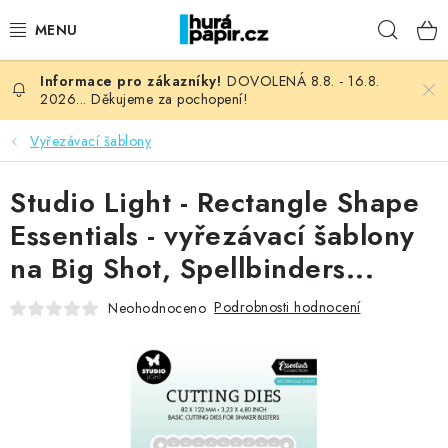
Přejít
Hleda
na
obsah
DOVOLENÁ 8.8. - 16.8.
NOVINKY
2026... Děkujeme za pochopení!
HURÁ DÍLNA
Vyřezávací šablony
VŠECHNO ZBOŽÍ
Studio Light - Rectangle Shape
Essentials - vyřezávací šablony
KNIHAŘSKÝ MATERIÁL
na Big Shot, Spellbinders...
KURZY NATY LYSAK
Podrobnosti hodnocení
Neohodnoceno
OBLÍBENÉ ♥️
FOTORECENZE