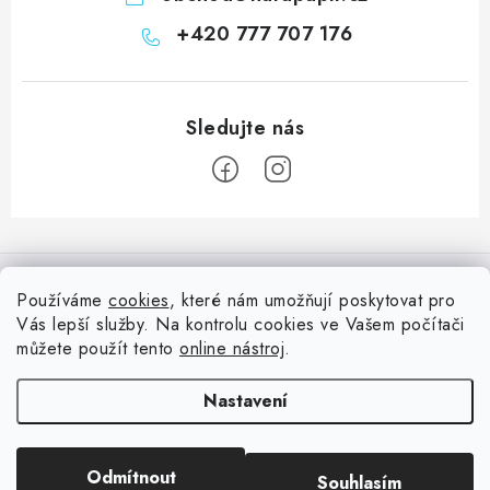
+420 777 707 176
Z
á
Informace pro vás
p
Používáme
cookies
, které nám umožňují poskytovat pro
a
Vás lepší služby. Na kontrolu cookies ve Vašem počítači
Doprava
Nepřehlédněte
t
můžete použít tento
online nástroj
.
Kontakty
í
Blog s nápady a návody
Facebook
Nastavení
Moje objednávka
Slovník pojmů, české návody
Oblíbené ♥️
Copyright 2026
HuráPapír.cz
. Všechna práva vyhrazena.
Upravit nastavení
Hurá TÝM
Odmítnout
Souhlasím
cookies