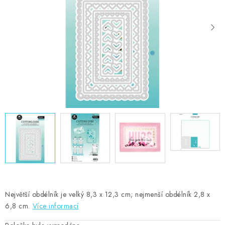
MOJE OBJEDNÁVKA
ZNAČKY
Doprava
Kontakty
Moje objednávka
Oblíbené ♥️
Hodnocení obchodu
Obchodní podmínky
Podmínky ochrany osobních údajů
Ověřování recenzí
Jak nakupovat
Největší obdélník je velký 8,3 x 12,3 cm; nejmenší obdélník 2,8 x
6,8 cm.
Více informací