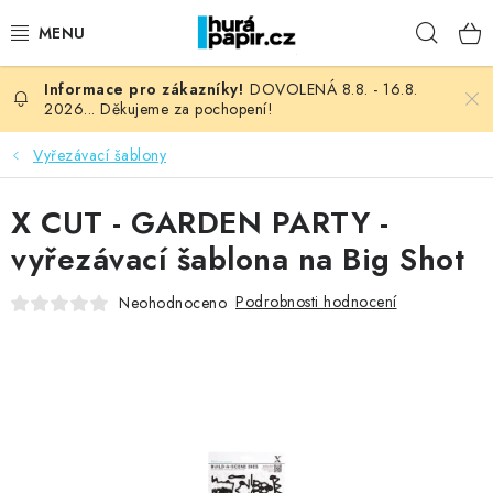
Přejít
Hleda
na
obsah
DOVOLENÁ 8.8. - 16.8.
NOVINKY
2026... Děkujeme za pochopení!
HURÁ DÍLNA
Vyřezávací šablony
VŠECHNO ZBOŽÍ
X CUT - GARDEN PARTY -
vyřezávací šablona na Big Shot
KNIHAŘSKÝ MATERIÁL
Podrobnosti hodnocení
Neohodnoceno
KURZY NATY LYSAK
OBLÍBENÉ ♥️
FOTORECENZE