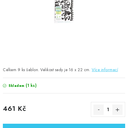
MOJE OBJEDNÁVKA
ZNAČKY
Doprava
Kontakty
Moje objednávka
Oblíbené ♥️
Hodnocení obchodu
Obchodní podmínky
Podmínky ochrany osobních údajů
Ověřování recenzí
Jak nakupovat
Celkem 9 ks šablon. Velikost sady je 16 x 22 cm.
Více informací
(1 ks)
Skladem
461 Kč
Měrná cena: