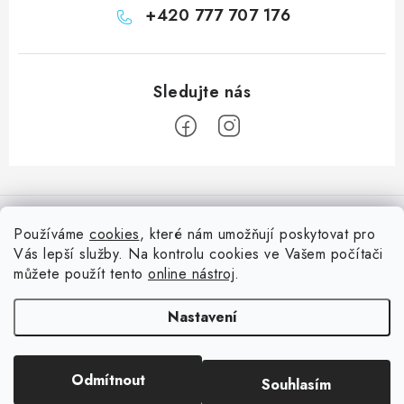
+420 777 707 176
Z
á
Informace pro vás
p
Používáme
cookies
, které nám umožňují poskytovat pro
a
Vás lepší služby. Na kontrolu cookies ve Vašem počítači
Doprava
Nepřehlédněte
t
můžete použít tento
online nástroj
.
Kontakty
í
Blog s nápady a návody
Facebook
Nastavení
Moje objednávka
Slovník pojmů, české návody
Oblíbené ♥️
Copyright 2026
HuráPapír.cz
. Všechna práva vyhrazena.
Upravit nastavení
Hurá TÝM
Odmítnout
Souhlasím
cookies
Hodnocení obchodu
Reklamace a vrácení zboží