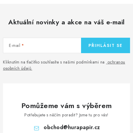
l
á
d
Aktuální novinky a akce na váš e-mail
a
c
í
E-mail
PŘIHLÁSIT SE
p
r
v
Kliknutím na tlačítko souhlasíte s našimi podmínkami na
ochranou
osobních údajů
.
k
y
v
ý
p
Pomůžeme vám s výběrem
i
Potřebujete s něčím poradit? Jsme tu pro vás!
s
u
obchod
@
hurapapir.cz