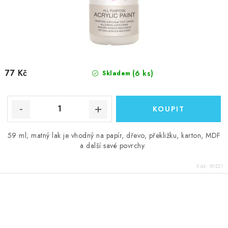
77 Kč
(6 ks)
Skladem
59 ml; matný lak je vhodný na papír, dřevo, překližku, karton, MDF
a další savé povrchy.
Kód:
90221
O
v