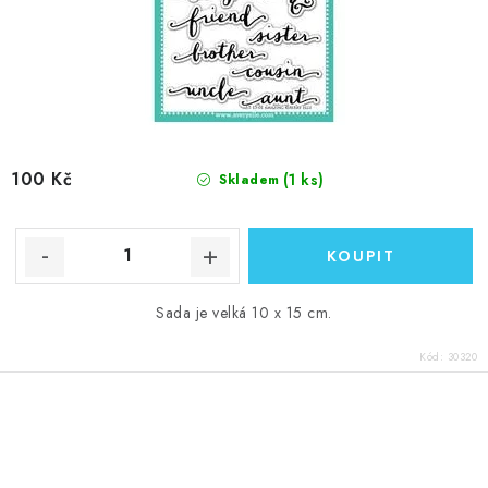
100 Kč
(1 ks)
Skladem
Sada je velká 10 x 15 cm.
Kód:
30320
O
v