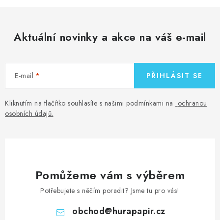
l
á
d
Aktuální novinky a akce na váš e-mail
a
c
í
E-mail
PŘIHLÁSIT SE
p
r
v
Kliknutím na tlačítko souhlasíte s našimi podmínkami na
ochranou
osobních údajů
.
k
y
v
ý
p
Pomůžeme vám s výběrem
i
Potřebujete s něčím poradit? Jsme tu pro vás!
s
u
obchod
@
hurapapir.cz