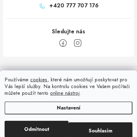
+420 777 707 176
Z
á
Informace pro vás
p
Používáme
cookies
, které nám umožňují poskytovat pro
a
Vás lepší služby. Na kontrolu cookies ve Vašem počítači
Doprava
Nepřehlédněte
t
můžete použít tento
online nástroj
.
Kontakty
í
Blog s nápady a návody
Facebook
Nastavení
Moje objednávka
Slovník pojmů, české návody
Oblíbené ♥️
Copyright 2026
HuráPapír.cz
. Všechna práva vyhrazena.
Upravit nastavení
Hurá TÝM
Odmítnout
Souhlasím
cookies
Hodnocení obchodu
Reklamace a vrácení zboží