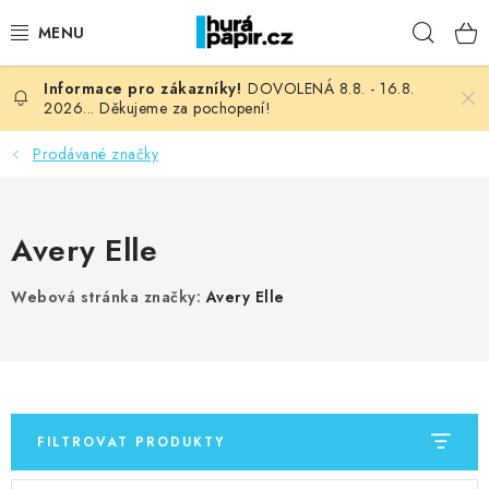
Přejít
Hleda
na
obsah
DOVOLENÁ 8.8. - 16.8.
NOVINKY
2026... Děkujeme za pochopení!
HURÁ DÍLNA
Prodávané značky
VŠECHNO ZBOŽÍ
Avery Elle
KNIHAŘSKÝ MATERIÁL
Webová stránka značky:
Avery Elle
KURZY NATY LYSAK
OBLÍBENÉ ♥️
FOTORECENZE
FILTROVAT PRODUKTY