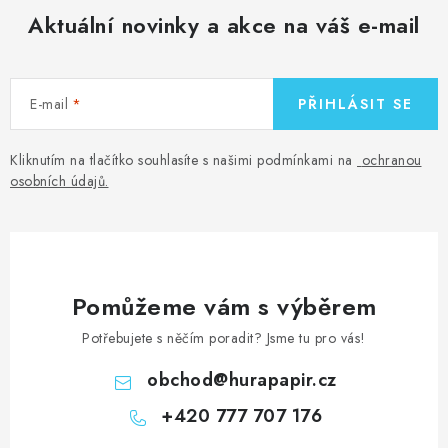
MOJE OBJEDNÁVKA
Aktuální novinky a akce na váš e-mail
ZNAČKY
E-mail
PŘIHLÁSIT SE
Doprava
Kontakty
Moje objednávka
Oblíbené ♥️
Hodnocení obchodu
Obchodní podmínky
Kliknutím na tlačítko souhlasíte s našimi podmínkami na
ochranou
Podmínky ochrany osobních údajů
Ověřování recenzí
osobních údajů
.
Jak nakupovat
Pomůžeme vám s výběrem
Potřebujete s něčím poradit? Jsme tu pro vás!
obchod
@
hurapapir.cz
+420 777 707 176