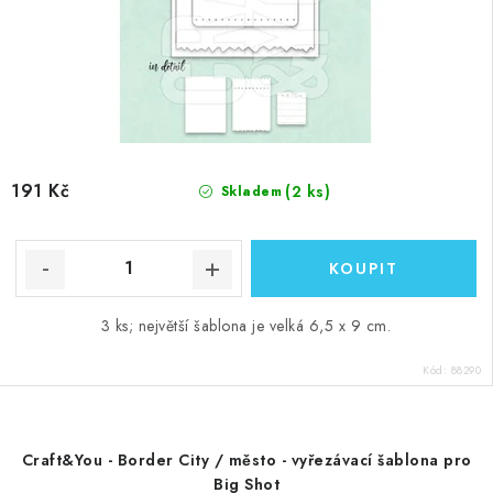
191 Kč
(2 ks)
Skladem
3 ks; největší šablona je velká 6,5 x 9 cm.
Kód:
88290
Craft&You - Border City / město - vyřezávací šablona pro
Big Shot