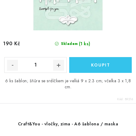
190 Kč
(1 ks)
Skladem
6 ks šablon; šňůra se srdíčkem je velká 9 x 2.3 cm; včelka 3 x 1,8
cm.
Kód:
89216
Craft&You - vločky, zima - A6 šablona / maska