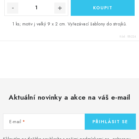
1 ks; motiv j velký 9 x 2 cm. Vyřezávací šablony do strojků.
Kód:
88224
O
v
l
á
d
Aktuální novinky a akce na váš e-mail
a
c
í
E-mail
PŘIHLÁSIT SE
p
r
Kliknutím na tlačítko souhlasíte s našimi podmínkami na
ochranou