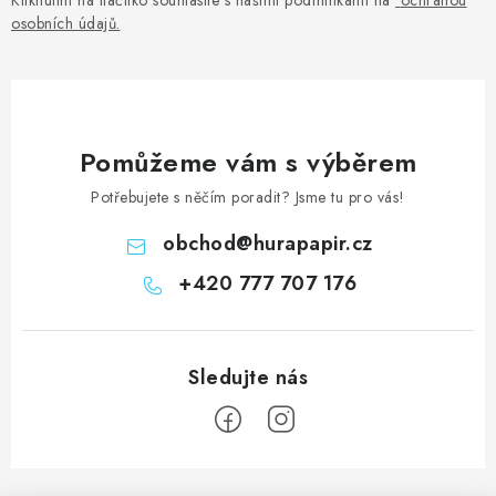
v
osobních údajů
.
k
y
v
ý
p
Pomůžeme vám s výběrem
i
Potřebujete s něčím poradit? Jsme tu pro vás!
s
u
obchod
@
hurapapir.cz
+420 777 707 176
Z