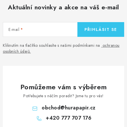
MOJE OBJEDNÁVKA
Aktuální novinky a akce na váš e-mail
ZNAČKY
E-mail
PŘIHLÁSIT SE
Doprava
Kontakty
Moje objednávka
Oblíbené ♥️
Hodnocení obchodu
Obchodní podmínky
Kliknutím na tlačítko souhlasíte s našimi podmínkami na
ochranou
Podmínky ochrany osobních údajů
Ověřování recenzí
osobních údajů
.
Jak nakupovat
Pomůžeme vám s výběrem
Potřebujete s něčím poradit? Jsme tu pro vás!
obchod
@
hurapapir.cz
+420 777 707 176