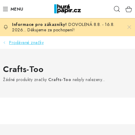
Přejít
Hleda
na
obsah
DOVOLENÁ 8.8. - 16.8.
NOVINKY
2026... Děkujeme za pochopení!
HURÁ DÍLNA
Prodávané značky
VŠECHNO ZBOŽÍ
Crafts-Too
KNIHAŘSKÝ MATERIÁL
Žádné produkty značky
Crafts-Too
nebyly nalezeny...
KURZY NATY LYSAK
OBLÍBENÉ ♥️
FOTORECENZE