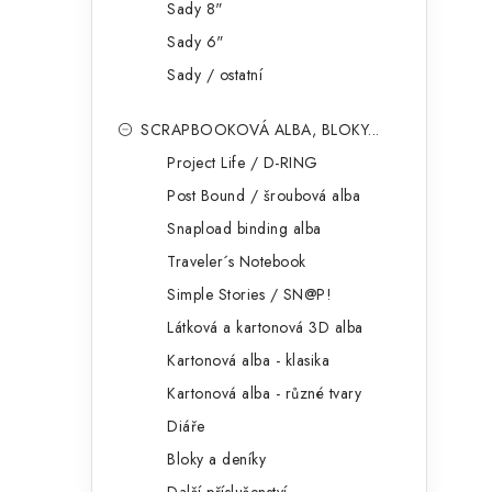
Sady 8"
Sady 6"
Sady / ostatní
SCRAPBOOKOVÁ ALBA, BLOKY...
Project Life / D-RING
Post Bound / šroubová alba
Snapload binding alba
Traveler´s Notebook
Simple Stories / SN@P!
Látková a kartonová 3D alba
Kartonová alba - klasika
Kartonová alba - různé tvary
Diáře
Bloky a deníky