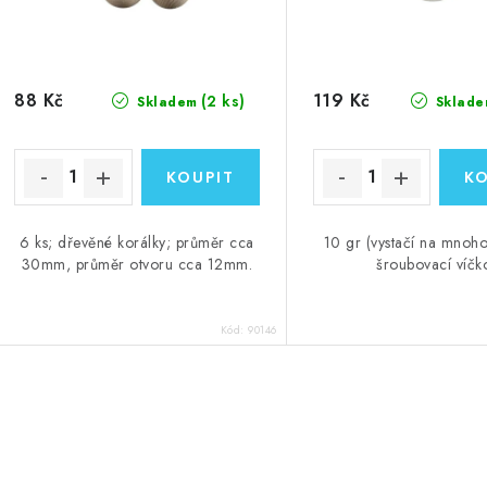
o
d
d
u
u
k
88 Kč
119 Kč
(2 ks)
Skladem
Sklade
k
t
ů
ů
6 ks; dřevěné korálky; průměr cca
10 gr (vystačí na mnoho 
30mm, průměr otvoru cca 12mm.
šroubovací víčk
Kód:
90146
O
v