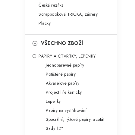
Česká razítka
i
Scrapbooková TRIČKA, zástěry
Placky
VŠECHNO ZBOŽÍ
PAPÍRY A ČTVRTKY, LEPENKY
Jednobarevné papíry
Potištěné papíry
Akvarelové papíry
Project life kartičky
Lepenky
Papíry na vystřihování
Speciální, rýžové papíry, acetát
Sady 12"