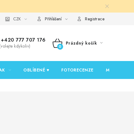
y ochrany osobních údajů
CZK
Ověřování recenzí
Jak nakupovat
Přihlášení
Registrace
+420 777 707 176
Prázdný košík
(volejte kdykoliv)
NÁKUPNÍ
KOŠÍK
AK
OBLÍBENÉ ♥️
FOTORECENZE
MOJE OBJED