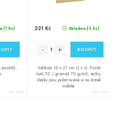
221 Kč
(1 ks)
(3 ks)
m
Skladem
použití),
Velikost 16 x 21 cm (š x v). Počet
o.
listů 70 / gramáž 70 g/m2, tečky;
desky jsou polstrované a na dotek
měkké.
Kód:
82379
Kód:
77108