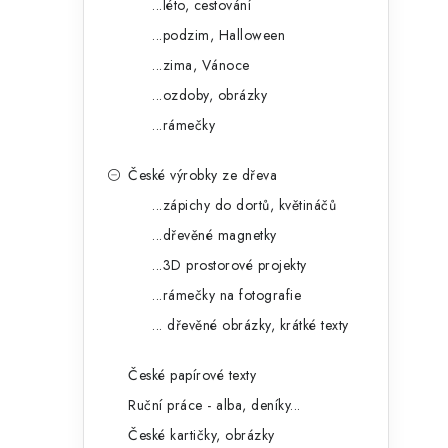
...léto, cestování
l
...podzim, Halloween
...zima, Vánoce
...ozdoby, obrázky
...rámečky
í
České výrobky ze dřeva
...zápichy do dortů, květináčů
...dřevěné magnetky
r
...3D prostorové projekty
...rámečky na fotografie
... dřevěné obrázky, krátké texty
České papírové texty
Ruční práce - alba, deníky...
České kartičky, obrázky