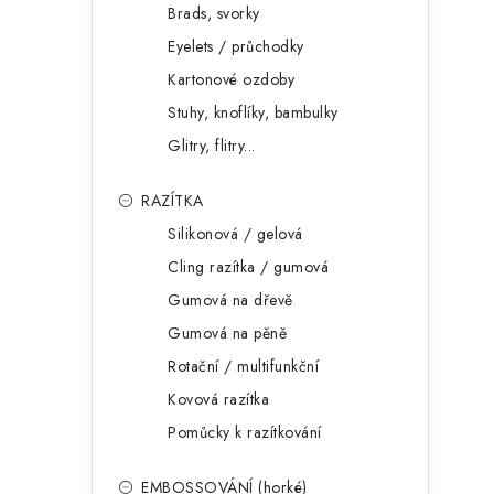
Brads, svorky
Eyelets / průchodky
Kartonové ozdoby
Stuhy, knoflíky, bambulky
Glitry, flitry...
RAZÍTKA
Silikonová / gelová
Cling razítka / gumová
Gumová na dřevě
Gumová na pěně
Rotační / multifunkční
Kovová razítka
Pomůcky k razítkování
EMBOSSOVÁNÍ (horké)