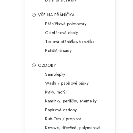
Další příslušenství
VŠE NA PŘÁNÍČKA
Přáníčkové polotovary
Celofánové obaly
Textová přáníčková razítka
Potištěné sady
OZDOBY
Samolepky
Washi / papírové pásky
Kytky, motýli
Kamínky, perličky, enamelky
Papírové ozdoby
Rub-Ons / propisot
Kovové, dřevěné, polymerové