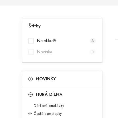
P
Štítky
o
s
Na skladě
3
t
Novinka
0
r
a
K
Přeskočit
i
NOVINKY
n
kategorie
a
n
t
HURÁ DÍLNA
e
í
Dárkové poukázky
g
p
České samolepky