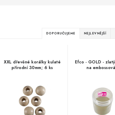
Ř
DOPORUČUJEME
NEJLEVNĚJŠÍ
a
V
z
ý
e
XXL dřevěné korálky kulaté
Efco - GOLD - zlat
p
přírodní 30mm; 6 ks
na embossová
n
í
s
p
p
r
r
o