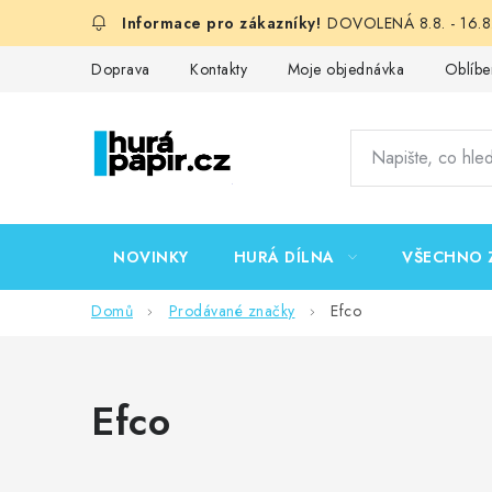
Přejít
DOVOLENÁ 8.8. - 16.8.
na
obsah
Doprava
Kontakty
Moje objednávka
Oblíbe
NOVINKY
HURÁ DÍLNA
VŠECHNO 
Domů
Prodávané značky
Efco
Efco