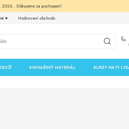
 2026... Děkujeme za pochopení!
né ♥️
Hodnocení obchodu
Obchodní podmínky
Podmínk
ZBOŽÍ
KNIHAŘSKÝ MATERIÁL
KURZY NATY LYS