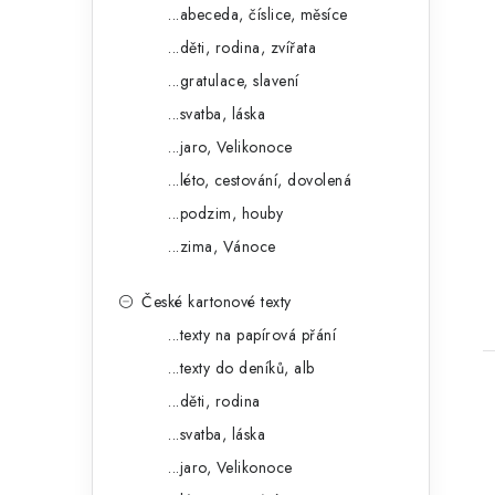
o
a
...abeceda, číslice, měsíce
r
...děti, rodina, zvířata
n
i
...gratulace, slavení
e
e
...svatba, láska
l
...jaro, Velikonoce
t
...léto, cestování, dovolená
...podzim, houby
...zima, Vánoce
České kartonové texty
...texty na papírová přání
...texty do deníků, alb
...děti, rodina
...svatba, láska
...jaro, Velikonoce