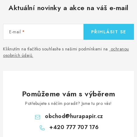
MOJE OBJEDNÁVKA
Aktuální novinky a akce na váš e-mail
ZNAČKY
E-mail
PŘIHLÁSIT SE
Doprava
Kontakty
Moje objednávka
Oblíbené ♥️
Hodnocení obchodu
Obchodní podmínky
Kliknutím na tlačítko souhlasíte s našimi podmínkami na
ochranou
Podmínky ochrany osobních údajů
Ověřování recenzí
osobních údajů
.
Jak nakupovat
Pomůžeme vám s výběrem
Potřebujete s něčím poradit? Jsme tu pro vás!
obchod
@
hurapapir.cz
+420 777 707 176