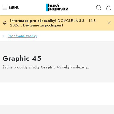
Přejít
Hleda
na
obsah
DOVOLENÁ 8.8. - 16.8.
NOVINKY
2026... Děkujeme za pochopení!
HURÁ DÍLNA
Prodávané značky
VŠECHNO ZBOŽÍ
Graphic 45
KNIHAŘSKÝ MATERIÁL
Žádné produkty značky
Graphic 45
nebyly nalezeny...
KURZY NATY LYSAK
OBLÍBENÉ ♥️
FOTORECENZE