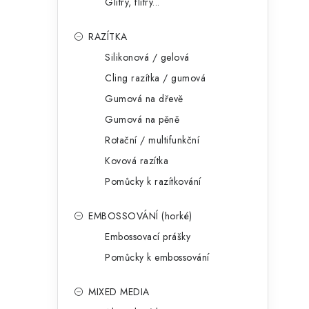
Glitry, flitry...
RAZÍTKA
Silikonová / gelová
Cling razítka / gumová
Gumová na dřevě
Gumová na pěně
Rotační / multifunkční
Kovová razítka
Pomůcky k razítkování
EMBOSSOVÁNÍ (horké)
Embossovací prášky
Pomůcky k embossování
MIXED MEDIA