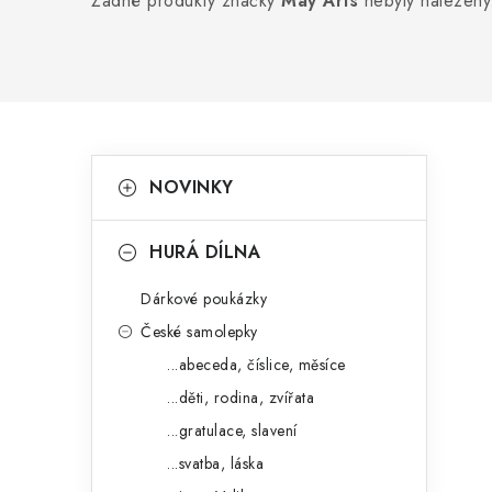
Žádné produkty značky
May Arts
nebyly nalezeny.
P
K
Přeskočit
NOVINKY
kategorie
a
o
t
s
HURÁ DÍLNA
e
t
Dárkové poukázky
g
r
České samolepky
o
...abeceda, číslice, měsíce
a
r
...děti, rodina, zvířata
n
i
...gratulace, slavení
e
n
...svatba, láska