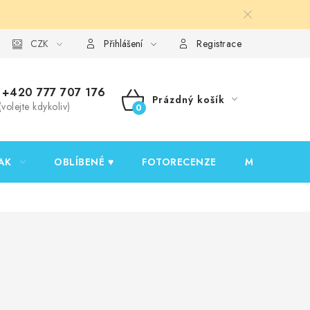
y ochrany osobních údajů
CZK
Ověřování recenzí
Jak nakupovat
Přihlášení
Registrace
+420 777 707 176
Prázdný košík
(volejte kdykoliv)
NÁKUPNÍ
KOŠÍK
AK
OBLÍBENÉ ♥️
FOTORECENZE
MOJE OBJED