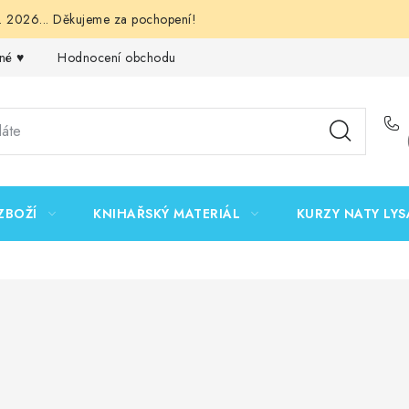
 2026... Děkujeme za pochopení!
né ♥️
Hodnocení obchodu
Obchodní podmínky
Podmínk
ZBOŽÍ
KNIHAŘSKÝ MATERIÁL
KURZY NATY LYS