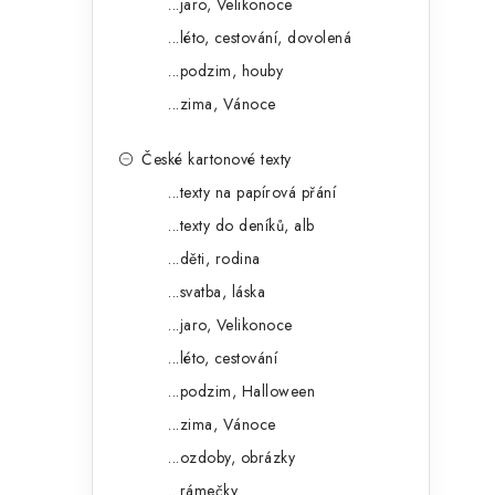
í
...jaro, Velikonoce
...léto, cestování, dovolená
p
...podzim, houby
a
...zima, Vánoce
n
České kartonové texty
e
...texty na papírová přání
l
...texty do deníků, alb
...děti, rodina
...svatba, láska
...jaro, Velikonoce
...léto, cestování
...podzim, Halloween
...zima, Vánoce
...ozdoby, obrázky
...rámečky