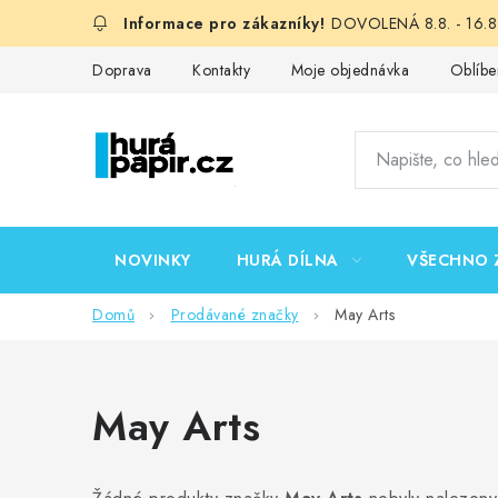
Přejít
DOVOLENÁ 8.8. - 16.8.
na
obsah
Doprava
Kontakty
Moje objednávka
Oblíbe
NOVINKY
HURÁ DÍLNA
VŠECHNO 
Domů
Prodávané značky
May Arts
May Arts