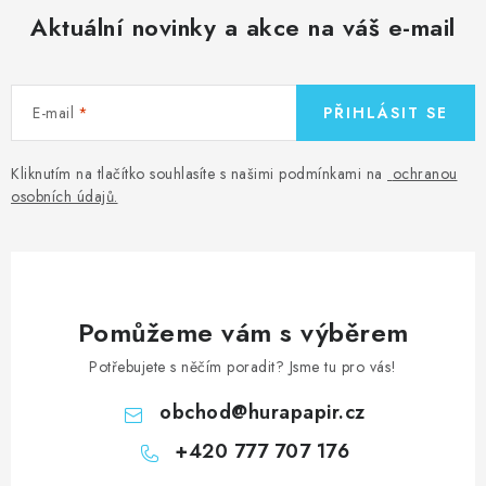
MOJE OBJEDNÁVKA
Aktuální novinky a akce na váš e-mail
ZNAČKY
E-mail
PŘIHLÁSIT SE
Doprava
Kontakty
Moje objednávka
Oblíbené ♥️
Hodnocení obchodu
Obchodní podmínky
Kliknutím na tlačítko souhlasíte s našimi podmínkami na
ochranou
Podmínky ochrany osobních údajů
Ověřování recenzí
osobních údajů
.
Jak nakupovat
Pomůžeme vám s výběrem
Potřebujete s něčím poradit? Jsme tu pro vás!
obchod
@
hurapapir.cz
+420 777 707 176