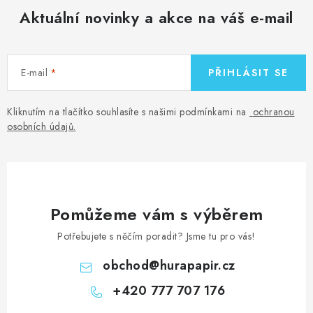
MOJE OBJEDNÁVKA
Aktuální novinky a akce na váš e-mail
ZNAČKY
E-mail
PŘIHLÁSIT SE
Doprava
Kontakty
Moje objednávka
Oblíbené ♥️
Hodnocení obchodu
Obchodní podmínky
Kliknutím na tlačítko souhlasíte s našimi podmínkami na
ochranou
Podmínky ochrany osobních údajů
Ověřování recenzí
osobních údajů
.
Jak nakupovat
Pomůžeme vám s výběrem
Potřebujete s něčím poradit? Jsme tu pro vás!
obchod
@
hurapapir.cz
+420 777 707 176