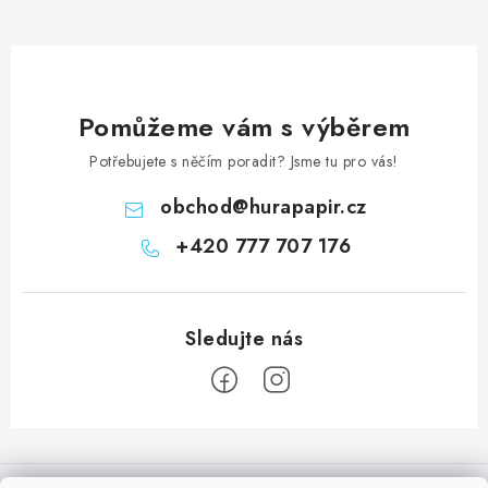
y
v
ý
p
Pomůžeme vám s výběrem
i
Potřebujete s něčím poradit? Jsme tu pro vás!
s
u
obchod
@
hurapapir.cz
+420 777 707 176
Z
á