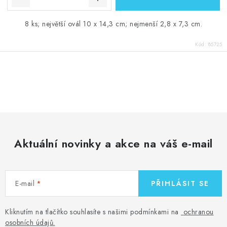
8 ks; největší ovál 10 x 14,3 cm; nejmenší 2,8 x 7,3 cm.
Kód:
85725
O
v
l
á
d
Aktuální novinky a akce na váš e-mail
a
c
í
E-mail
PŘIHLÁSIT SE
p
r
v
Kliknutím na tlačítko souhlasíte s našimi podmínkami na
ochranou
osobních údajů
.
k