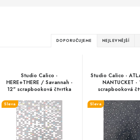
Ř
DOPORUČUJEME
NEJLEVNĚJŠÍ
a
V
z
ý
e
Studio Calico -
Studio Calico - AT
p
HERE+THERE / Savannah -
NANTUCKET - 
n
12" scrapbooková čtvrtka
scrapbooková čt
í
s
Sleva
Sleva
p
p
r
r
o