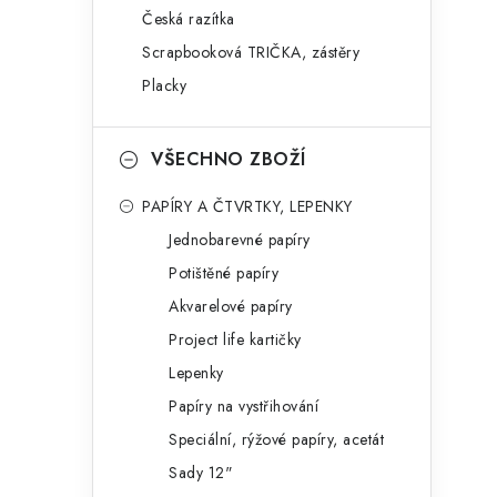
Česká razítka
Scrapbooková TRIČKA, zástěry
l
Placky
VŠECHNO ZBOŽÍ
PAPÍRY A ČTVRTKY, LEPENKY
í
Jednobarevné papíry
Potištěné papíry
Akvarelové papíry
r
Project life kartičky
Lepenky
Papíry na vystřihování
Speciální, rýžové papíry, acetát
Sady 12"