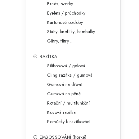
Brads, svorky
Eyelets / průchodky
Kartonové ozdoby
Stuhy, knoflíky, bambulky
Glitry, flitry...
RAZÍTKA
Silikonová / gelová
Cling razítka / gumová
Gumová na dřevě
Gumová na pěně
Rotační / multifunkční
Kovová razítka
Pomůcky k razítkování
EMBOSSOVÁNÍ (horké)