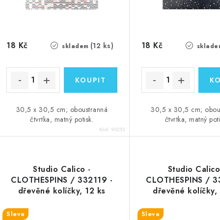
o
d
d
u
u
k
18 Kč
18 Kč
(12 ks)
skladem
sklade
k
t
ů
ů
30,5 x 30,5 cm; oboustranná
30,5 x 30,5 cm; obou
čtvrtka, matný potisk.
čtvrtka, matný poti
Kód:
90253
Studio Calico -
Studio Calico
CLOTHESPINS / 332119 -
CLOTHESPINS / 33
dřevěné kolíčky, 12 ks
dřevěné kolíčky,
Sleva
Sleva