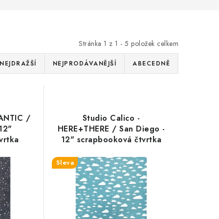
Stránka
1
z
1
-
5
položek celkem
NEJDRAŽŠÍ
NEJPRODÁVANĚJŠÍ
ABECEDNĚ
LANTIC /
Studio Calico -
12"
HERE+THERE / San Diego -
vrtka
12" scrapbooková čtvrtka
Sleva