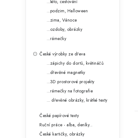
...léto, cestování
...podzim, Halloween
...zima, Vánoce
...ozdoby, obrázky
...rámečky
České výrobky ze dřeva
...zápichy do dortů, květináčů
...dřevěné magnetky
...3D prostorové projekty
...rámečky na fotografie
... dřevěné obrázky, krátké texty
České papírové texty
Ruční práce - alba, deníky...
České kartičky, obrázky