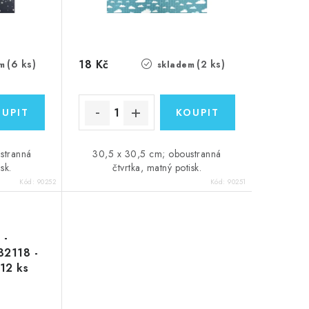
18 Kč
(6 ks)
(2 ks)
m
skladem
stranná
30,5 x 30,5 cm; oboustranná
sk.
čtvrtka, matný potisk.
Kód:
90252
Kód:
90251
 -
2118 -
 12 ks