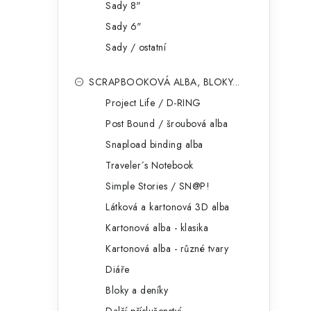
Sady 8"
Sady 6"
i
Sady / ostatní
SCRAPBOOKOVÁ ALBA, BLOKY...
Project Life / D-RING
Post Bound / šroubová alba
Snapload binding alba
Traveler´s Notebook
Simple Stories / SN@P!
Látková a kartonová 3D alba
Kartonová alba - klasika
Kartonová alba - různé tvary
Diáře
Bloky a deníky