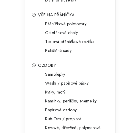
Další příslušenství
VŠE NA PŘÁNÍČKA
Přáníčkové polotovary
Celofánové obaly
Textová přáníčková razítka
Potištěné sady
OZDOBY
Samolepky
Washi / papírové pásky
Kytky, motýli
Kamínky, perličky, enamelky
Papírové ozdoby
Rub-Ons / propisot
Kovové, dřevěné, polymerové