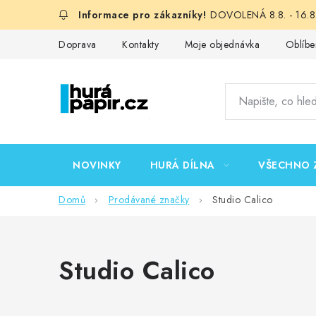
Přejít
DOVOLENÁ 8.8. - 16.8.
na
obsah
Doprava
Kontakty
Moje objednávka
Oblíbe
NOVINKY
HURÁ DÍLNA
VŠECHNO 
Domů
Prodávané značky
Studio Calico
Studio Calico