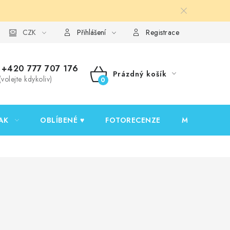
y ochrany osobních údajů
CZK
Ověřování recenzí
Jak nakupovat
Přihlášení
Registrace
+420 777 707 176
Prázdný košík
(volejte kdykoliv)
NÁKUPNÍ
KOŠÍK
AK
OBLÍBENÉ ♥️
FOTORECENZE
MOJE OBJED