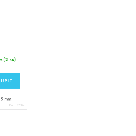
(2 ks)
m
 25 mm.
Kód:
17184