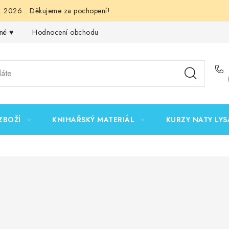
 2026... Děkujeme za pochopení!
né ♥️
Hodnocení obchodu
Obchodní podmínky
Podmínk
ZBOŽÍ
KNIHAŘSKÝ MATERIÁL
KURZY NATY LYS