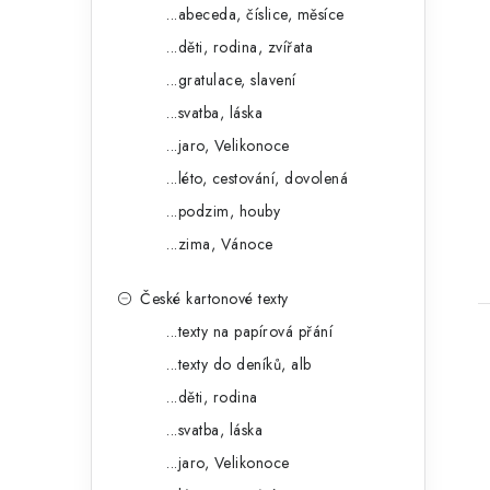
o
a
...abeceda, číslice, měsíce
r
...děti, rodina, zvířata
n
i
...gratulace, slavení
e
e
...svatba, láska
l
...jaro, Velikonoce
t
...léto, cestování, dovolená
...podzim, houby
...zima, Vánoce
České kartonové texty
...texty na papírová přání
...texty do deníků, alb
...děti, rodina
...svatba, láska
...jaro, Velikonoce