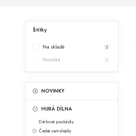
P
Štítky
o
s
Na skladě
5
t
Novinka
0
r
a
K
Přeskočit
i
NOVINKY
n
kategorie
a
n
t
HURÁ DÍLNA
e
í
Dárkové poukázky
g
p
České samolepky