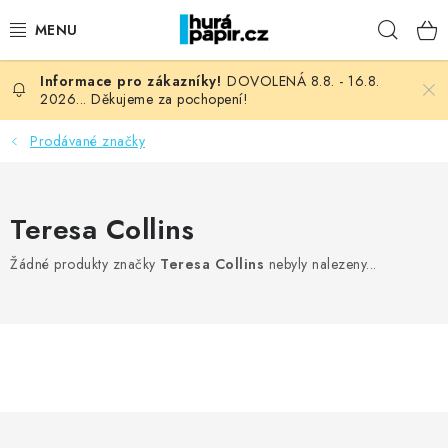
Přejít
Hleda
na
obsah
DOVOLENÁ 8.8. - 16.8.
NOVINKY
2026... Děkujeme za pochopení!
HURÁ DÍLNA
Prodávané značky
VŠECHNO ZBOŽÍ
Teresa Collins
KNIHAŘSKÝ MATERIÁL
Žádné produkty značky
Teresa Collins
nebyly nalezeny...
KURZY NATY LYSAK
OBLÍBENÉ ♥️
FOTORECENZE