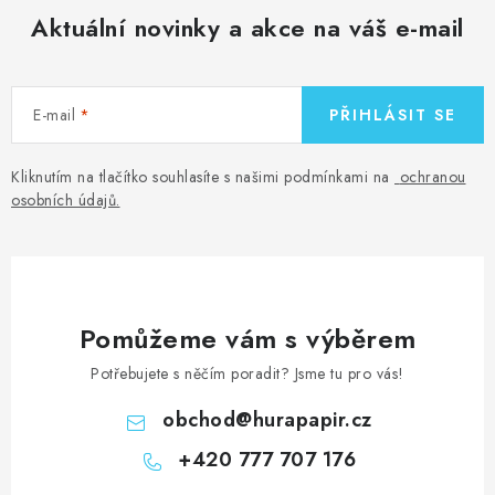
MOJE OBJEDNÁVKA
Aktuální novinky a akce na váš e-mail
ZNAČKY
E-mail
PŘIHLÁSIT SE
Doprava
Kontakty
Moje objednávka
Oblíbené ♥️
Hodnocení obchodu
Obchodní podmínky
Kliknutím na tlačítko souhlasíte s našimi podmínkami na
ochranou
Podmínky ochrany osobních údajů
Ověřování recenzí
osobních údajů
.
Jak nakupovat
Pomůžeme vám s výběrem
Potřebujete s něčím poradit? Jsme tu pro vás!
obchod
@
hurapapir.cz
+420 777 707 176