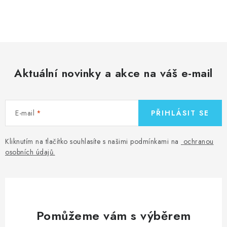
O
v
l
á
d
Aktuální novinky a akce na váš e-mail
a
c
í
E-mail
PŘIHLÁSIT SE
p
r
v
Kliknutím na tlačítko souhlasíte s našimi podmínkami na
ochranou
osobních údajů
.
k
y
v
ý
p
Pomůžeme vám s výběrem
i