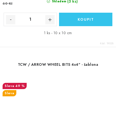
(3 ks)
Skladem
60 Kč
1 ks - 10 x 10 cm
Kód:
19028
TCW / ARROW WHEEL BITS 4x4" - šablona
49 %
Sleva