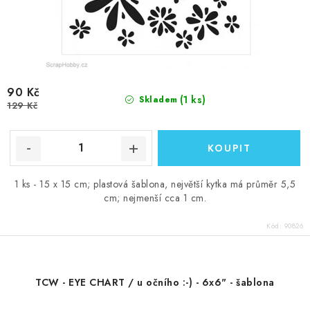
90 Kč
(1 ks)
Skladem
129 Kč
1 ks - 15 x 15 cm; plastová šablona, největší kytka má průměr 5,5
cm; nejmenší cca 1 cm.
Kód:
90826
TCW - EYE CHART / u očního :-) - 6x6" - šablona