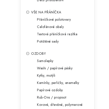
Další příslušenství
VŠE NA PŘÁNÍČKA
Přáníčkové polotovary
Celofánové obaly
Textová přáníčková razítka
Potištěné sady
OZDOBY
Samolepky
Washi / papírové pásky
Kytky, motýli
Kamínky, perličky, enamelky
Papírové ozdoby
Rub-Ons / propisot
Kovové, dřevěné, polymerové