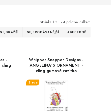
Stránka
1
z
1
-
4
položek celkem
NEJDRAŽŠÍ
NEJPRODÁVANĚJŠÍ
ABECEDNĚ
er -
Whipper Snapper Designs -
cling
ANGELINA´S ORNAMENT -
cling gumové razítko
Sleva