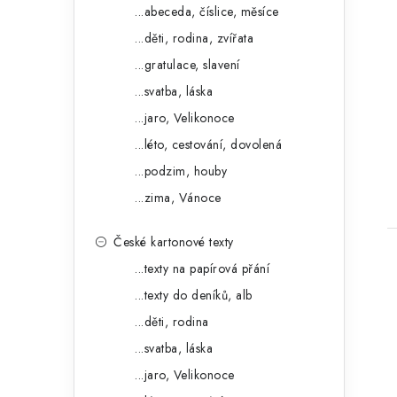
o
a
...abeceda, číslice, měsíce
r
...děti, rodina, zvířata
n
i
...gratulace, slavení
e
e
...svatba, láska
l
...jaro, Velikonoce
t
...léto, cestování, dovolená
...podzim, houby
...zima, Vánoce
České kartonové texty
...texty na papírová přání
...texty do deníků, alb
...děti, rodina
...svatba, láska
...jaro, Velikonoce