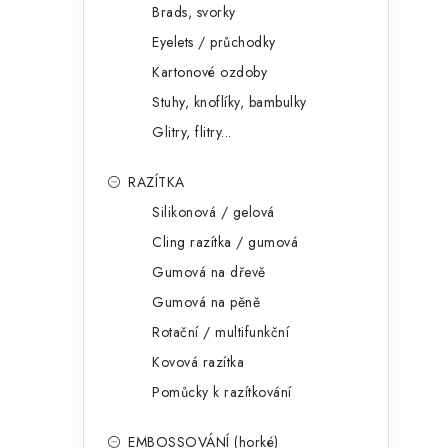
Brads, svorky
Eyelets / průchodky
Kartonové ozdoby
Stuhy, knoflíky, bambulky
Glitry, flitry...
RAZÍTKA
Silikonová / gelová
Cling razítka / gumová
Gumová na dřevě
Gumová na pěně
Rotační / multifunkční
Kovová razítka
Pomůcky k razítkování
EMBOSSOVÁNÍ (horké)