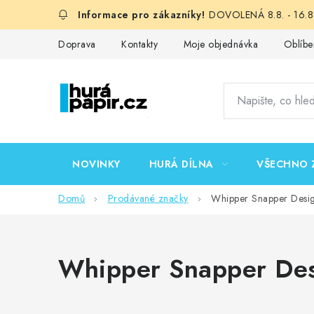
Přejít
DOVOLENÁ 8.8. - 16.8.
na
obsah
Doprava
Kontakty
Moje objednávka
Oblíbe
NOVINKY
HURÁ DÍLNA
VŠECHNO 
Domů
Prodávané značky
Whipper Snapper Desi
Whipper Snapper Des