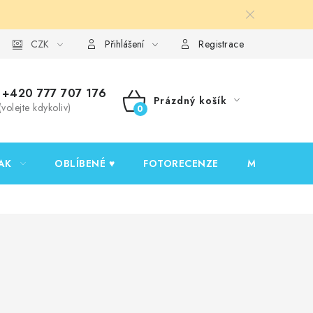
y ochrany osobních údajů
CZK
Ověřování recenzí
Jak nakupovat
Přihlášení
Registrace
+420 777 707 176
Prázdný košík
(volejte kdykoliv)
NÁKUPNÍ
KOŠÍK
AK
OBLÍBENÉ ♥️
FOTORECENZE
MOJE OBJED