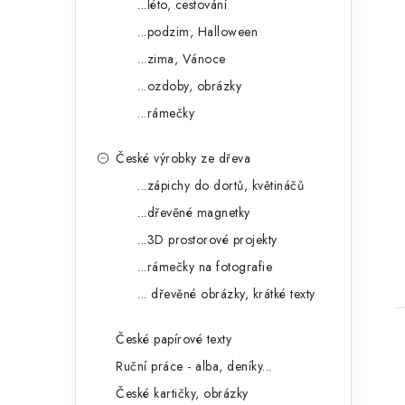
...léto, cestování
...podzim, Halloween
...zima, Vánoce
...ozdoby, obrázky
...rámečky
České výrobky ze dřeva
...zápichy do dortů, květináčů
...dřevěné magnetky
...3D prostorové projekty
...rámečky na fotografie
... dřevěné obrázky, krátké texty
České papírové texty
Ruční práce - alba, deníky...
České kartičky, obrázky