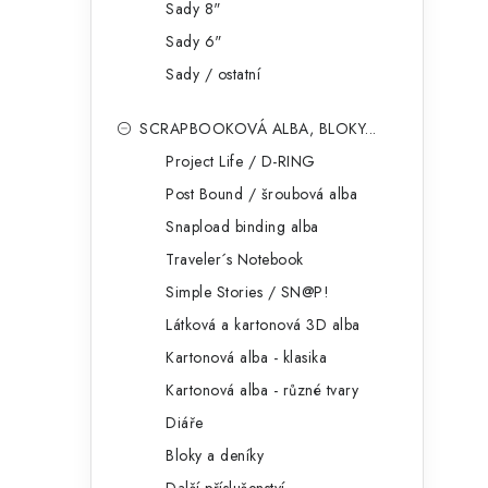
Sady 8"
Sady 6"
i
Sady / ostatní
SCRAPBOOKOVÁ ALBA, BLOKY...
Project Life / D-RING
Post Bound / šroubová alba
Snapload binding alba
Traveler´s Notebook
Simple Stories / SN@P!
Látková a kartonová 3D alba
Kartonová alba - klasika
Kartonová alba - různé tvary
Diáře
Bloky a deníky