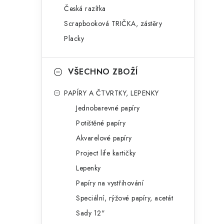
Česká razítka
l
Scrapbooková TRIČKA, zástěry
Placky
VŠECHNO ZBOŽÍ
PAPÍRY A ČTVRTKY, LEPENKY
í
Jednobarevné papíry
Potištěné papíry
r
Akvarelové papíry
Project life kartičky
Lepenky
Papíry na vystřihování
Speciální, rýžové papíry, acetát
Sady 12"