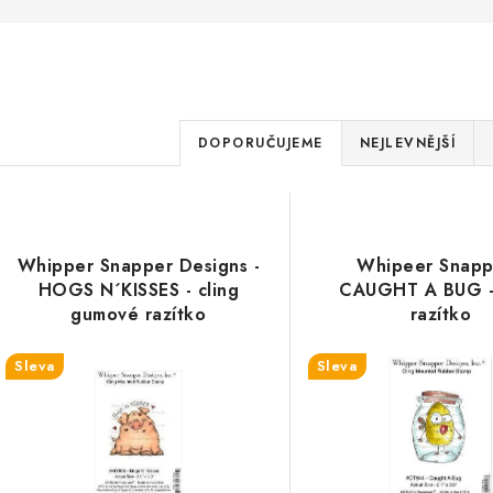
Ř
DOPORUČUJEME
NEJLEVNĚJŠÍ
a
V
z
ý
e
Whipper Snapper Designs -
Whipeer Snapp
p
HOGS N´KISSES - cling
CAUGHT A BUG - 
n
gumové razítko
razítko
í
s
Sleva
Sleva
p
p
r
r
o