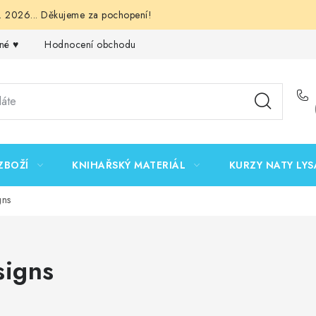
 2026... Děkujeme za pochopení!
né ♥️
Hodnocení obchodu
Obchodní podmínky
Podmínk
ZBOŽÍ
KNIHAŘSKÝ MATERIÁL
KURZY NATY LYS
gns
igns