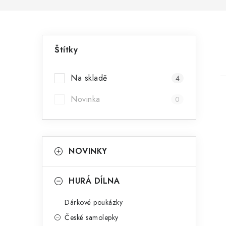
P
Štítky
o
s
Na skladě
4
t
Novinka
0
r
a
K
Přeskočit
i
NOVINKY
n
kategorie
a
n
t
HURÁ DÍLNA
e
í
Dárkové poukázky
g
p
České samolepky