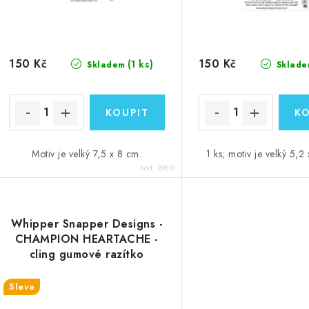
o
d
d
u
u
k
150 Kč
150 Kč
(1 ks)
Skladem
Sklade
k
t
ů
ů
Motiv je velký 7,5 x 8 cm.
1 ks; motiv je velký 5,2
Kód:
29810
Whipper Snapper Designs -
CHAMPION HEARTACHE -
cling gumové razítko
Sleva