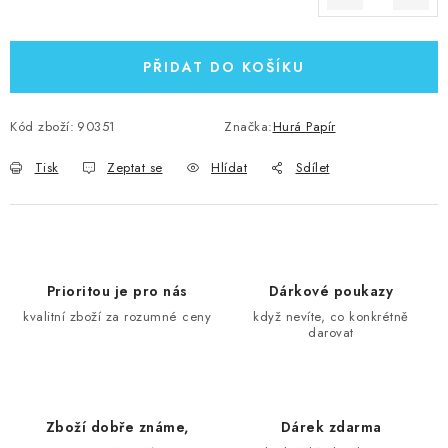
Měrná cena:
PŘIDAT DO KOŠÍKU
Kód zboží:
90351
Značka:
Hurá Papír
Tisk
Zeptat se
Hlídat
Sdílet
Prioritou je pro nás
Dárkové poukazy
kvalitní zboží za rozumné ceny
když nevíte, co konkrétně
darovat
Zboží dobře známe,
Dárek zdarma