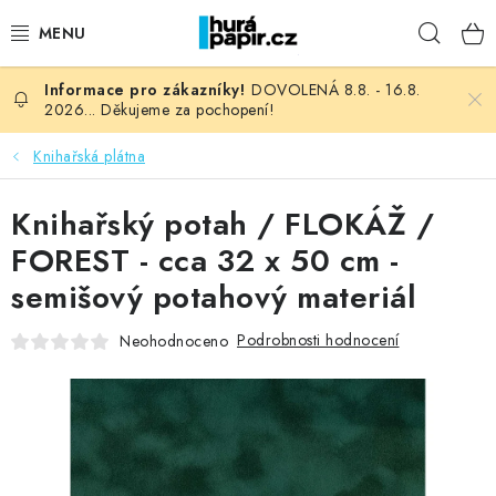
Přejít
Hleda
na
obsah
DOVOLENÁ 8.8. - 16.8.
NOVINKY
2026... Děkujeme za pochopení!
HURÁ DÍLNA
Knihařská plátna
VŠECHNO ZBOŽÍ
Knihařský potah / FLOKÁŽ /
FOREST - cca 32 x 50 cm -
KNIHAŘSKÝ MATERIÁL
semišový potahový materiál
KURZY NATY LYSAK
Podrobnosti hodnocení
Neohodnoceno
OBLÍBENÉ ♥️
FOTORECENZE