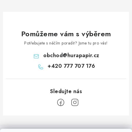
Pomůžeme vám s výběrem
Potřebujete s něčím poradit? Jsme tu pro vás!
obchod
@
hurapapir.cz
+420 777 707 176
Z
á