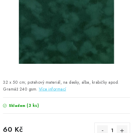
MOJE OBJEDNÁVKA
ZNAČKY
Doprava
Kontakty
Moje objednávka
Oblíbené ♥️
Hodnocení obchodu
Obchodní podmínky
Podmínky ochrany osobních údajů
Ověřování recenzí
Jak nakupovat
32 x 50 cm; potahový materiál, na desky, alba, krabičky apod.
Gramáž 240 gsm.
Více informací
(3 ks)
Skladem
60 Kč