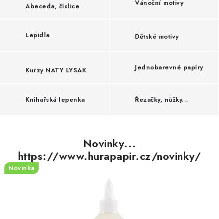
R
Vánoční motivy
Abeceda, číslice
O
V
Lepidla
Dětské motivy
É
T
Jednobarevné papíry
Kurzy NATY LYSAK
V
O
Knihařská lepenka
Řezačky, nůžky...
Ř
E
Novinky...
N
https://www.hurapapir.cz/novinky/
Í
Novinka
Novinka
Novinka