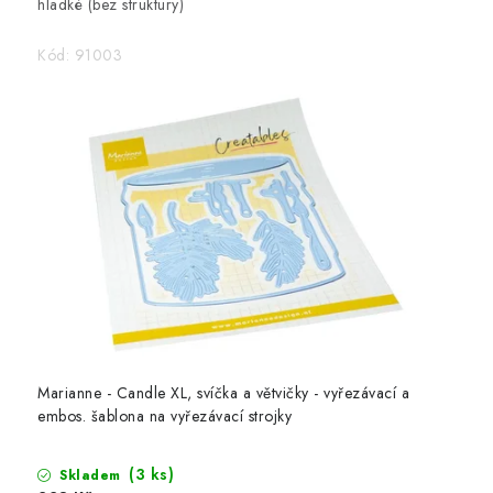
hladké (bez struktury)
Kód:
91003
Marianne - Candle XL, svíčka a větvičky - vyřezávací a
embos. šablona na vyřezávací strojky
(3 ks)
Skladem