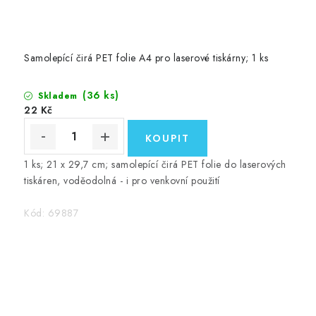
Samolepící čirá PET folie A4 pro laserové tiskárny; 1 ks
(36 ks)
Skladem
22 Kč
1 ks; 21 x 29,7 cm; samolepící čirá PET folie do laserových
tiskáren, voděodolná - i pro venkovní použití
Kód:
69887