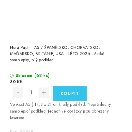
Hurá Papír - A5 / ŠPANĚLSKO, CHORVATSKO,
MAĎARSKO, BRITÁNIE, USA... LÉTO 2026 - české
samolepky, bílý podklad
(68 ks)
Skladem
30 Kč
Velikost A5 ( 14,8 x 21 cm); bílý podklad. Neprůhledný
samolepící podklad. Jednotlivé obrázky jsou obřezány
laserem.
Kód:
90859