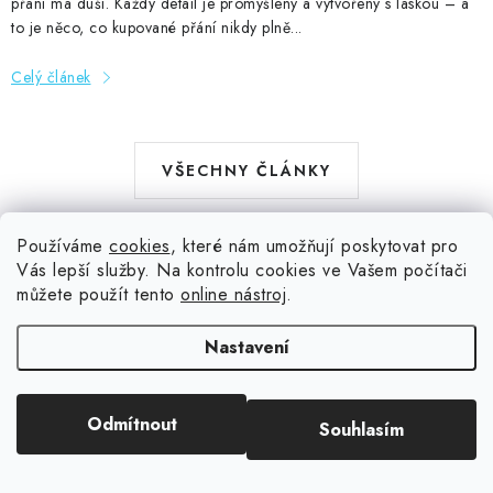
přání má duši. Každý detail je promyšlený a vytvořený s láskou – a
to je něco, co kupované přání nikdy plně...
Celý článek
VŠECHNY ČLÁNKY
Používáme
cookies
, které nám umožňují poskytovat pro
Vás lepší služby. Na kontrolu cookies ve Vašem počítači
můžete použít tento
online nástroj
.
Aktuální novinky a akce na váš e-mail
Nastavení
E-mail
PŘIHLÁSIT SE
Odmítnout
Souhlasím
Kliknutím na tlačítko souhlasíte s našimi podmínkami na
ochranou
osobních údajů
.