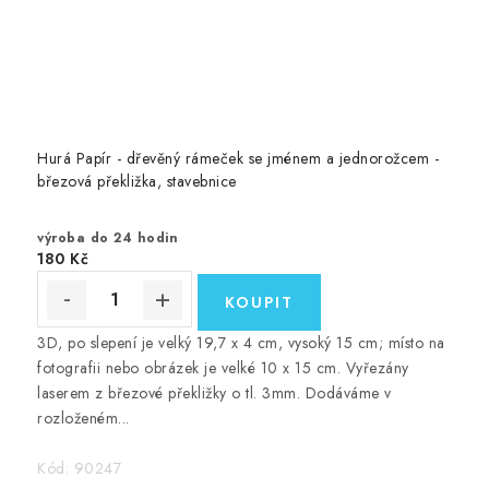
Hurá Papír - dřevěný rámeček se jménem a jednorožcem -
březová překližka, stavebnice
výroba do 24 hodin
180 Kč
3D, po slepení je velký 19,7 x 4 cm, vysoký 15 cm; místo na
fotografii nebo obrázek je velké 10 x 15 cm. Vyřezány
laserem z březové překližky o tl. 3mm. Dodáváme v
rozloženém...
Kód:
90247