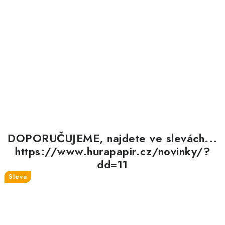
DOPORUČUJEME, najdete ve slevách...
https://www.hurapapir.cz/novinky/?
dd=11
Sleva
Sleva
Sleva