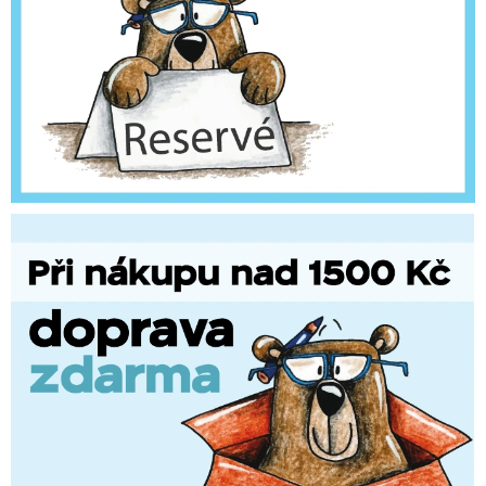
MOJE OBJEDNÁVKA
C
A
ZNAČKY
R
D
Doprava
Kontakty
Moje objednávka
Oblíbené ♥️
M
Hodnocení obchodu
Obchodní podmínky
Podmínky ochrany osobních údajů
Ověřování recenzí
A
Jak nakupovat
K
I
N
G
-
B
O
O