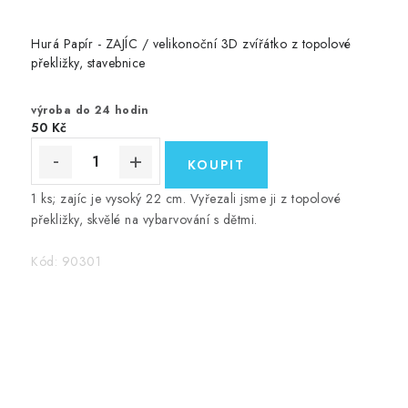
Hurá Papír - ZAJÍC / velikonoční 3D zvířátko z topolové
překližky, stavebnice
výroba do 24 hodin
50 Kč
1 ks; zajíc je vysoký 22 cm. Vyřezali jsme ji z topolové
překližky, skvělé na vybarvování s dětmi.
Kód:
90301