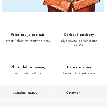
K
B
I
N
Prioritou je pro nás
Dárkové poukazy
D
kvalitní zboží za rozumné ceny
když nevíte, co konkrétně
I
darovat
N
G
Zboží dobře známe,
Dárek zdarma
=
sami z něj tvoříme
ke každé objednávce
P
A
P
Cestování
Svatební motivy
Í