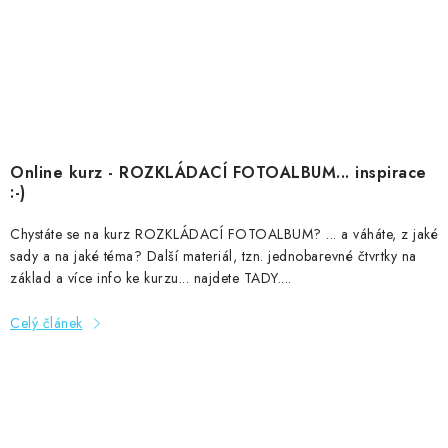
Online kurz - ROZKLÁDACÍ FOTOALBUM... inspirace
:-)
Chystáte se na kurz ROZKLÁDACÍ FOTOALBUM? ... a váháte, z jaké
sady a na jaké téma? Další materiál, tzn. jednobarevné čtvrtky na
základ a více info ke kurzu... najdete TADY....
Celý článek