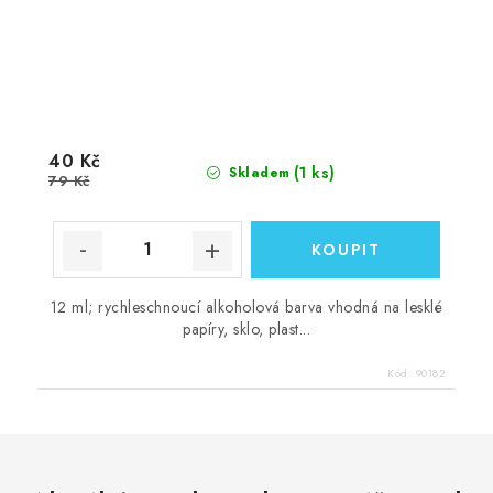
40 Kč
(1 ks)
Skladem
79 Kč
12 ml; rychleschnoucí alkoholová barva vhodná na lesklé
papíry, sklo, plast...
Kód:
90182