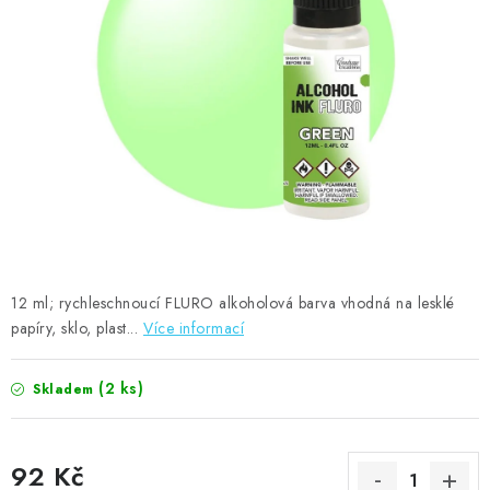
MOJE OBJEDNÁVKA
ZNAČKY
Doprava
Kontakty
Moje objednávka
Oblíbené ♥️
Hodnocení obchodu
Obchodní podmínky
Podmínky ochrany osobních údajů
Ověřování recenzí
Jak nakupovat
12 ml; rychleschnoucí FLURO alkoholová barva vhodná na lesklé
papíry, sklo, plast...
Více informací
(2 ks)
Skladem
92 Kč