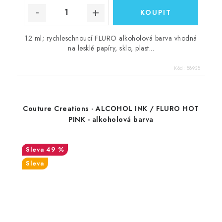
12 ml; rychleschnoucí FLURO alkoholová barva vhodná
na lesklé papíry, sklo, plast...
Kód:
88938
Couture Creations - ALCOHOL INK / FLURO HOT
PINK - alkoholová barva
49 %
Sleva