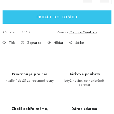
Měrná cena:
PŘIDAT DO KOŠÍKU
Kód zboží:
81560
Značka:
Couture Creations
Tisk
Zeptat se
Hlídat
Sdílet
Prioritou je pro nás
Dárkové poukazy
kvalitní zboží za rozumné ceny
když nevíte, co konkrétně
darovat
Zboží dobře známe,
Dárek zdarma