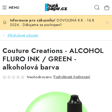
Přejít
Hleda
na
obsah
DOVOLENÁ 8.8. - 16.8.
NOVINKY
2026... Děkujeme za pochopení!
HURÁ DÍLNA
Alkoholové inkousty
VŠECHNO ZBOŽÍ
Couture Creations - ALCOHOL
FLURO INK / GREEN -
KNIHAŘSKÝ MATERIÁL
alkoholová barva
KURZY NATY LYSAK
Podrobnosti hodnocení
Neohodnoceno
OBLÍBENÉ ♥️
FOTORECENZE