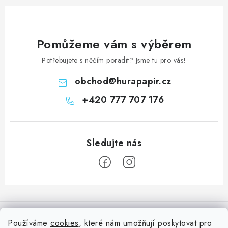
Pomůžeme vám s výběrem
Potřebujete s něčím poradit? Jsme tu pro vás!
obchod
@
hurapapir.cz
+420 777 707 176
Z
á
Informace pro vás
p
Používáme
cookies
, které nám umožňují poskytovat pro