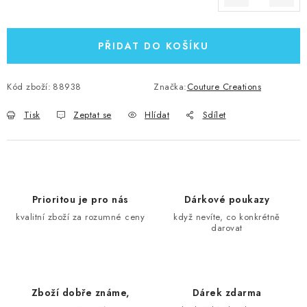
Měrná cena:
PŘIDAT DO KOŠÍKU
Kód zboží:
88938
Značka:
Couture Creations
Tisk
Zeptat se
Hlídat
Sdílet
Prioritou je pro nás
Dárkové poukazy
kvalitní zboží za rozumné ceny
když nevíte, co konkrétně
darovat
Zboží dobře známe,
Dárek zdarma