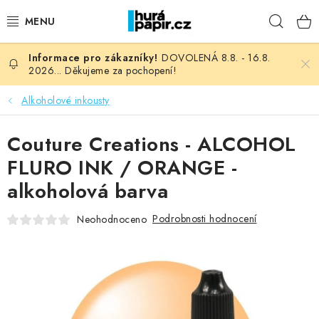
Přejít
Hleda
na
obsah
DOVOLENÁ 8.8. - 16.8.
NOVINKY
2026... Děkujeme za pochopení!
HURÁ DÍLNA
Alkoholové inkousty
VŠECHNO ZBOŽÍ
Couture Creations - ALCOHOL
FLURO INK / ORANGE -
KNIHAŘSKÝ MATERIÁL
alkoholová barva
KURZY NATY LYSAK
Podrobnosti hodnocení
Neohodnoceno
OBLÍBENÉ ♥️
FOTORECENZE