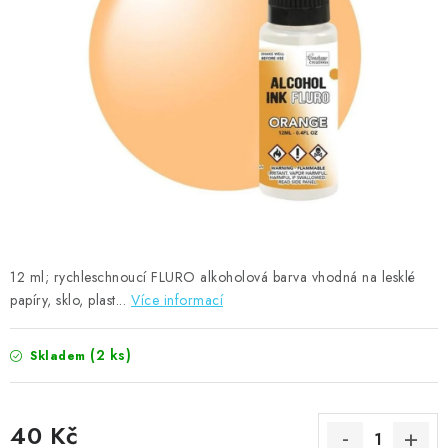
MOJE OBJEDNÁVKA
ZNAČKY
Doprava
Kontakty
Moje objednávka
Oblíbené ♥️
Hodnocení obchodu
Obchodní podmínky
Podmínky ochrany osobních údajů
Ověřování recenzí
Jak nakupovat
12 ml; rychleschnoucí FLURO alkoholová barva vhodná na lesklé
papíry, sklo, plast...
Více informací
(2 ks)
Skladem
40 Kč