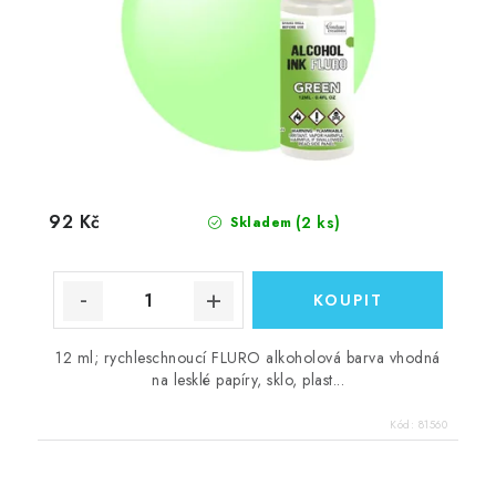
92 Kč
(2 ks)
Skladem
12 ml; rychleschnoucí FLURO alkoholová barva vhodná
na lesklé papíry, sklo, plast...
Kód:
81560