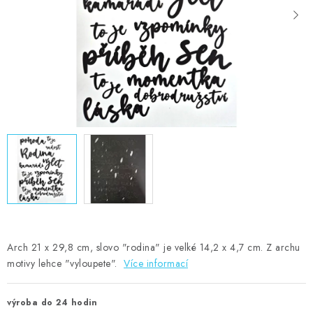
MOJE OBJEDNÁVKA
ZNAČKY
Doprava
Kontakty
Moje objednávka
Oblíbené ♥️
Hodnocení obchodu
Obchodní podmínky
Podmínky ochrany osobních údajů
Ověřování recenzí
Jak nakupovat
Arch 21 x 29,8 cm, slovo "rodina" je velké 14,2 x 4,7 cm. Z archu
motivy lehce "vyloupete".
Více informací
výroba do 24 hodin