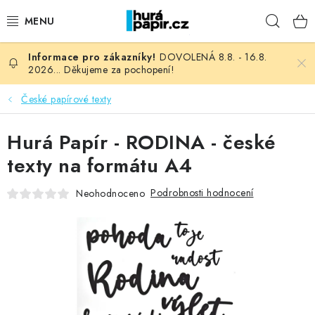
Přejít
Hleda
na
obsah
DOVOLENÁ 8.8. - 16.8.
NOVINKY
2026... Děkujeme za pochopení!
HURÁ DÍLNA
České papírové texty
VŠECHNO ZBOŽÍ
Hurá Papír - RODINA - české
texty na formátu A4
KNIHAŘSKÝ MATERIÁL
Podrobnosti hodnocení
Neohodnoceno
KURZY NATY LYSAK
OBLÍBENÉ ♥️
FOTORECENZE