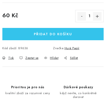
60 Kč
Měrná cena:
PŘIDAT DO KOŠÍKU
Kód zboží:
89636
Značka:
Hurá Papír
Tisk
Zeptat se
Hlídat
Sdílet
Prioritou je pro nás
Dárkové poukazy
kvalitní zboží za rozumné ceny
když nevíte, co konkrétně
darovat