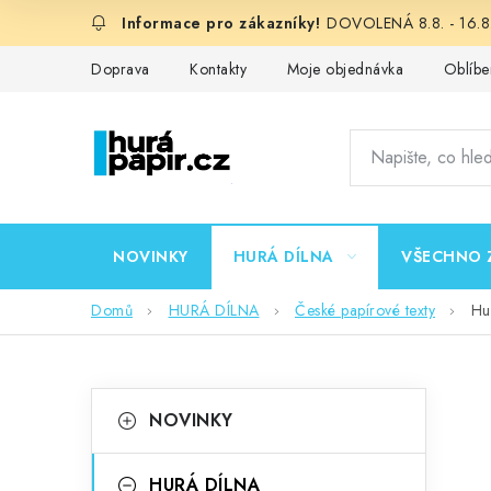
Přejít
DOVOLENÁ 8.8. - 16.8.
na
obsah
Doprava
Kontakty
Moje objednávka
Oblíbe
NOVINKY
HURÁ DÍLNA
VŠECHNO 
Domů
HURÁ DÍLNA
České papírové texty
Hur
P
K
Přeskočit
NOVINKY
kategorie
a
o
t
HURÁ DÍLNA