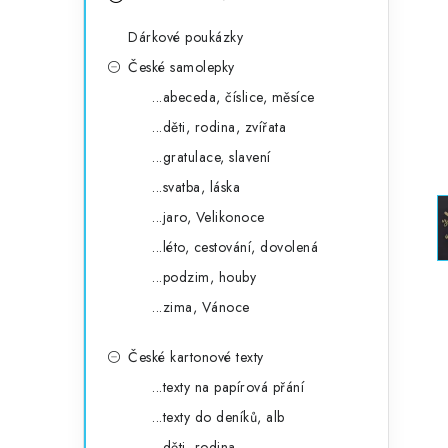
s
e
t
Dárkové poukázky
g
r
České samolepky
o
...abeceda, číslice, měsíce
a
r
...děti, rodina, zvířata
n
i
...gratulace, slavení
e
n
...svatba, láska
í
...jaro, Velikonoce
...léto, cestování, dovolená
p
...podzim, houby
a
...zima, Vánoce
n
České kartonové texty
e
...texty na papírová přání
l
...texty do deníků, alb
...děti, rodina