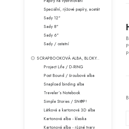
Papíry na vystřihování
Speciální, rýžové papíry, acetát
Sady 12"
Sady 8"
Sady 6"
B
Sady / ostatní
P
P
SCRAPBOOKOVÁ ALBA, BLOKY...
Project Life / D-RING
Post Bound / šroubová alba
Snapload binding alba
Traveler´s Notebook
B
Simple Stories / SN@P!
Látková a kartonová 3D alba
Kartonová alba - klasika
Kartonová alba - různé tvary