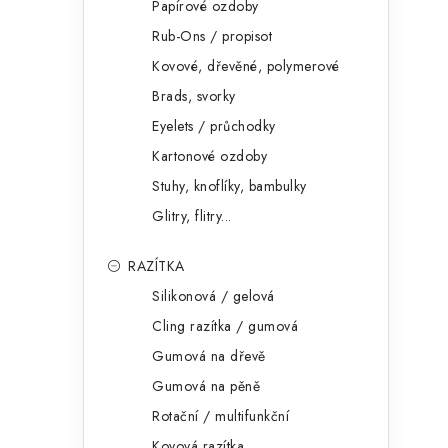
Papírové ozdoby
Rub-Ons / propisot
Kovové, dřevěné, polymerové
Brads, svorky
Eyelets / průchodky
Kartonové ozdoby
Stuhy, knoflíky, bambulky
Glitry, flitry...
RAZÍTKA
Silikonová / gelová
Cling razítka / gumová
Gumová na dřevě
Gumová na pěně
Rotační / multifunkční
Kovová razítka