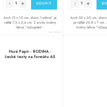
Arch 12 x 10 cm, slovo "rodina" je
Arch 30 x 30 cm, slovo
velké 7,3 x 2,4 cm. Z archu motivy
je velké 20,8 x 7 cm.
lehce "vyloupete".
motivy lehce "vylou
Kód:
89583
Hurá Papír - RODINA -
české texty na formátu A5