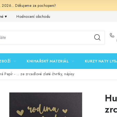
 2026... Děkujeme za pochopení!
né ♥️
Hodnocení obchodu
Obchodní podmínky
Podmínk
ZBOŽÍ
KNIHAŘSKÝ MATERIÁL
KURZY NATY LYS
á Papír - ... ze zrcadlové zlaté čtvrtky, nápisy
Hu
zr