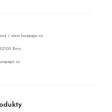
ková / www.hurapapir.cz
 62100 Brno
rapapir.cz
rodukty