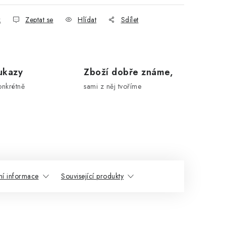
k
Zeptat se
Hlídat
Sdílet
ukazy
Zboží dobře známe,
onkrétně
sami z něj tvoříme
ní informace
Související produkty