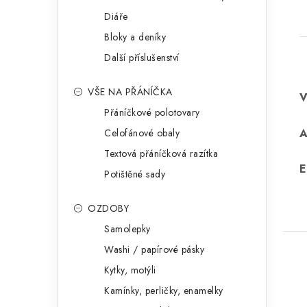
Diáře
Bloky a deníky
Další příslušenství
VŠE NA PŘÁNÍČKA
Přáníčkové polotovary
Celofánové obaly
Textová přáníčková razítka
E
Potištěné sady
OZDOBY
Samolepky
Washi / papírové pásky
Kytky, motýli
Kamínky, perličky, enamelky