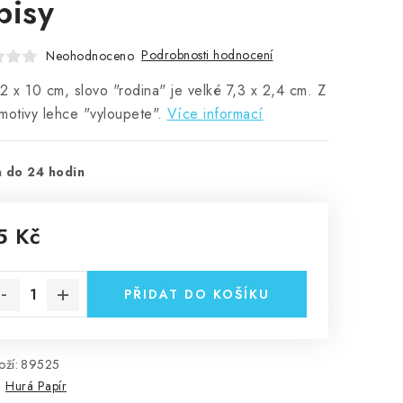
pisy
Podrobnosti hodnocení
Neohodnoceno
2 x 10 cm, slovo "rodina" je velké 7,3 x 2,4 cm. Z
motivy lehce "vyloupete".
Více informací
 do 24 hodin
5 Kč
rná cena:
PŘIDAT DO KOŠÍKU
ží:
89525
:
Hurá Papír