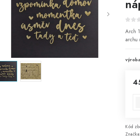
ná
Arch 1
archu 
výroba
4
Mě
Kód zbo
Značka