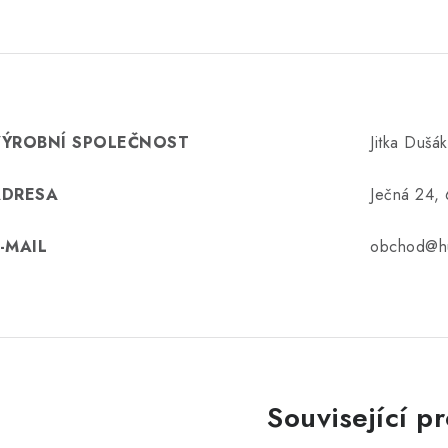
VÝROBNÍ SPOLEČNOST
Jitka Dušá
ADRESA
Ječná 24,
-MAIL
obchod@hu
Související p