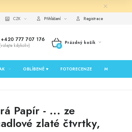
y ochrany osobních údajů
CZK
Ověřování recenzí
Jak nakupovat
Přihlášení
Registrace
+420 777 707 176
Prázdný košík
(volejte kdykoliv)
NÁKUPNÍ
KOŠÍK
AK
OBLÍBENÉ ♥️
FOTORECENZE
MOJE OBJED
rá Papír - ... ze
cadlové zlaté čtvrtky,