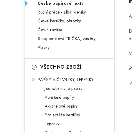
České papírové texty
Ruční práce - alba, deníky...
A
České kartičky, obrázky
Česká razítka
D
n
Scrapbooková TRIČKA, zástěry
Placky
V
VŠECHNO ZBOŽÍ
R
PAPÍRY A ČTVRTKY, LEPENKY
V
Jednobarevné papíry
Potištěné papíry
Akvarelové papíry
Project life kartičky
Lepenky