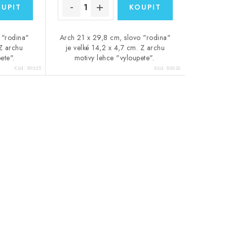
 "rodina"
Arch 21 x 29,8 cm, slovo "rodina"
 Z archu
je velké 14,2 x 4,7 cm. Z archu
pete".
motivy lehce "vyloupete".
Kód:
89635
Kód:
89636