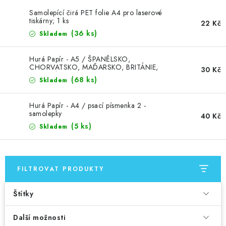
Samolepící čirá PET folie A4 pro laserové
tiskárny; 1 ks
22 Kč
(36 ks)
Skladem
Hurá Papír - A5 / ŠPANĚLSKO,
CHORVATSKO, MAĎARSKO, BRITÁNIE,
30 Kč
USA... LÉTO 2026 - české samolepky, bílý
(68 ks)
Skladem
podklad
Hurá Papír - A4 / psací písmenka 2 -
samolepky
40 Kč
(5 ks)
Skladem
FILTROVAT PRODUKTY
Štítky
Další možnosti