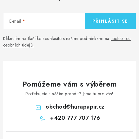
p
i
s
E-mail
PŘIHLÁSIT SE
u
Kliknutím na tlačítko souhlasíte s našimi podmínkami na
ochranou
osobních údajů
.
Pomůžeme vám s výběrem
Potřebujete s něčím poradit? Jsme tu pro vás!
obchod
@
hurapapir.cz
+420 777 707 176