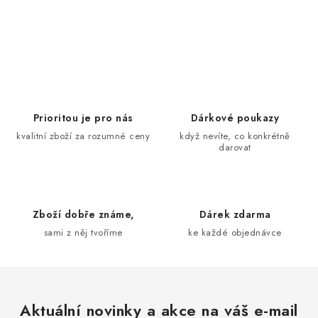
O
v
l
á
d
Prioritou je pro nás
Dárkové poukazy
a
kvalitní zboží za rozumné ceny
když nevíte, co konkrétně
darovat
c
í
p
r
Zboží dobře známe,
Dárek zdarma
v
sami z něj tvoříme
ke každé objednávce
k
y
v
ý
Aktuální novinky a akce na váš e-mail