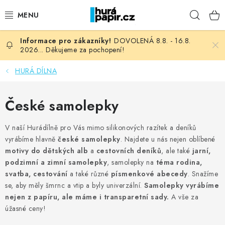
Přejít
Hleda
na
obsah
DOVOLENÁ 8.8. - 16.8.
NOVINKY
2026... Děkujeme za pochopení!
HURÁ DÍLNA
HURÁ DÍLNA
VŠECHNO ZBOŽÍ
České samolepky
KNIHAŘSKÝ MATERIÁL
V naší Hurádílně pro Vás mimo silikonových razítek a deníků
vyrábíme hlavně
české samolepky
. Najdete u nás nejen oblíbené
KURZY NATY LYSAK
motivy do dětských alb
a
cestovních deníků
, ale také
jarní,
podzimní a zimní samolepky
, samolepky na
téma rodina,
OBLÍBENÉ ♥️
svatba, cestování
a také různé
písmenkové abecedy
. Snažíme
se, aby měly šmrnc a vtip a byly univerzální.
Samolepky vyrábíme
nejen z papíru, ale máme i transparetní sady.
A vše za
FOTORECENZE
úžasné ceny!