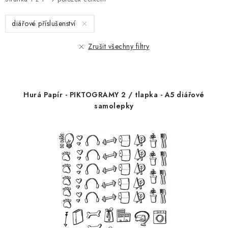
i
e
s
n
diářové příslušenství
p
í
r
p
Zrušit všechny filtry
o
r
d
o
u
d
Hurá Papír - PIKTOGRAMY 2 / tlapka - A5 diářové
k
u
samolepky
t
k
ů
t
ů