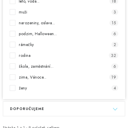
léto, voda...
18
muži
3
narozeniny, oslava...
15
podzim, Halloween...
6
rámečky
2
rodina
32
škola, zaměstnání...
6
zima, Vánoce...
19
ženy
4
V
Ř
DOPORUČUJEME
ý
a
p
z
Stránka
1
z
1
-
9
položek celkem