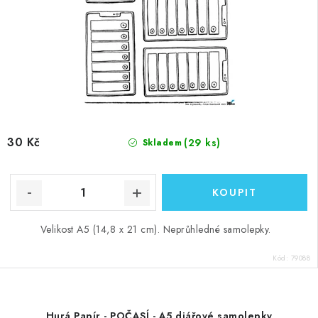
30 Kč
(29 ks)
Skladem
Velikost A5 (14,8 x 21 cm). Neprůhledné samolepky.
Kód:
79088
Hurá Papír - POČASÍ - A5 diářové samolepky