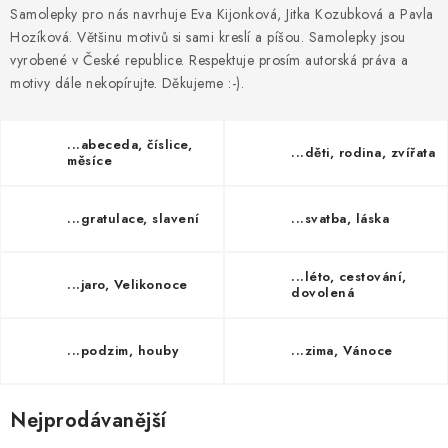
MOJE OBJEDNÁVKA
Samolepky pro nás navrhuje Eva Kijonková, Jitka Kozubková a Pavla
Hozíková. Většinu motivů si sami kreslí a píšou. Samolepky jsou
ZNAČKY
vyrobené v České republice. Respektuje prosím autorská práva a
motivy dále nekopírujte. Děkujeme :-).
Doprava
Kontakty
Moje objednávka
Oblíbené ♥️
Hodnocení obchodu
Obchodní podmínky
...abeceda, číslice,
...děti, rodina, zvířata
měsíce
Podmínky ochrany osobních údajů
Ověřování recenzí
Jak nakupovat
...gratulace, slavení
...svatba, láska
...léto, cestování,
...jaro, Velikonoce
dovolená
...podzim, houby
...zima, Vánoce
Nejprodávanější