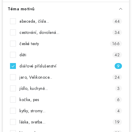
Téma motivů
abeceda, čísla...
44
cestování, dovolená...
34
české texty
166
děti
42
diářové příslušenství
9
jaro, Velikonoce...
24
jídlo, kuchyně...
3
kočka, pes
6
kytky, stromy...
4
láska, svatba...
19