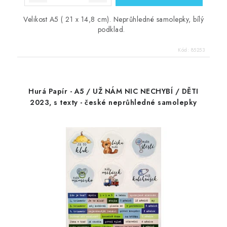
Velikost A5 ( 21 x 14,8 cm). Neprůhledné samolepky, bílý
podklad.
Kód:
85253
Hurá Papír - A5 / UŽ NÁM NIC NECHYBÍ / DĚTI
2023, s texty - české neprůhledné samolepky