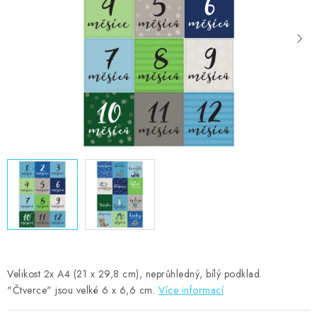
MOJE OBJEDNÁVKA
ZNAČKY
Doprava
Kontakty
Moje objednávka
Oblíbené ♥️
Hodnocení obchodu
Obchodní podmínky
Podmínky ochrany osobních údajů
Ověřování recenzí
Jak nakupovat
Velikost 2x A4 (21 x 29,8 cm), neprůhledný, bílý podklad.
"Čtverce" jsou velké 6 x 6,6 cm.
Více informací