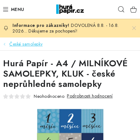
Přejít
Hleda
na
obsah
DOVOLENÁ 8.8. - 16.8.
NOVINKY
2026... Děkujeme za pochopení!
HURÁ DÍLNA
České samolepky
VŠECHNO ZBOŽÍ
Hurá Papír - A4 / MILNÍKOVÉ
SAMOLEPKY, KLUK - české
KNIHAŘSKÝ MATERIÁL
neprůhledné samolepky
KURZY NATY LYSAK
Podrobnosti hodnocení
Neohodnoceno
OBLÍBENÉ ♥️
FOTORECENZE