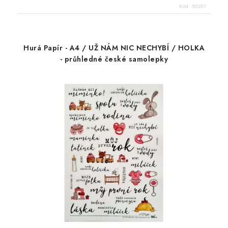
Kód:
85251
Hurá Papír - A4 / UŽ NÁM NIC NECHYBÍ / HOLKA
- průhledné české samolepky