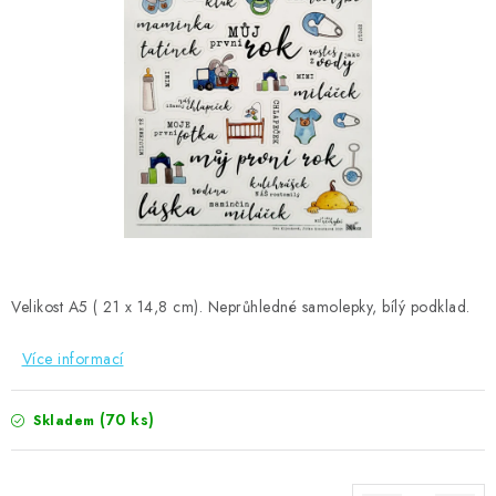
MOJE OBJEDNÁVKA
ZNAČKY
Doprava
Kontakty
Moje objednávka
Oblíbené ♥️
Hodnocení obchodu
Obchodní podmínky
Podmínky ochrany osobních údajů
Ověřování recenzí
Jak nakupovat
Velikost A5 ( 21 x 14,8 cm). Neprůhledné samolepky, bílý podklad.
Více informací
(70 ks)
Skladem