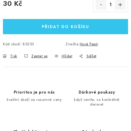
30 Kč
Měrná cena:
PŘIDAT DO KOŠÍKU
Kód zboží:
85253
Značka:
Hurá Papír
Tisk
Zeptat se
Hlídat
Sdílet
Prioritou je pro nás
Dárkové poukazy
kvalitní zboží za rozumné ceny
když nevíte, co konkrétně
darovat