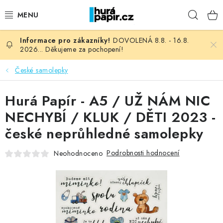
Přejít
Hleda
na
obsah
DOVOLENÁ 8.8. - 16.8.
NOVINKY
2026... Děkujeme za pochopení!
HURÁ DÍLNA
České samolepky
VŠECHNO ZBOŽÍ
Hurá Papír - A5 / UŽ NÁM NIC
NECHYBÍ / KLUK / DĚTI 2023 -
KNIHAŘSKÝ MATERIÁL
české neprůhledné samolepky
KURZY NATY LYSAK
Podrobnosti hodnocení
Neohodnoceno
OBLÍBENÉ ♥️
FOTORECENZE