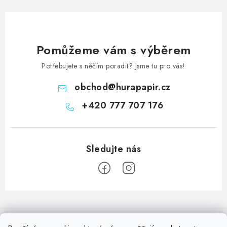
Pomůžeme vám s výběrem
Potřebujete s něčím poradit? Jsme tu pro vás!
obchod
@
hurapapir.cz
+420 777 707 176
Z
á
Informace pro vás
p