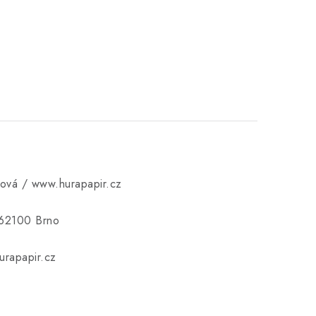
ková / www.hurapapir.cz
 62100 Brno
rapapir.cz