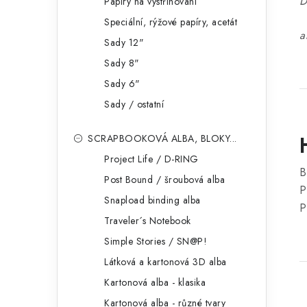
D
Papíry na vystřihování
Speciální, rýžové papíry, acetát
a
Sady 12"
Sady 8"
Sady 6"
Sady / ostatní
SCRAPBOOKOVÁ ALBA, BLOKY...
Project Life / D-RING
B
Post Bound / šroubová alba
P
Snapload binding alba
P
Traveler´s Notebook
Simple Stories / SN@P!
Látková a kartonová 3D alba
Kartonová alba - klasika
Kartonová alba - různé tvary