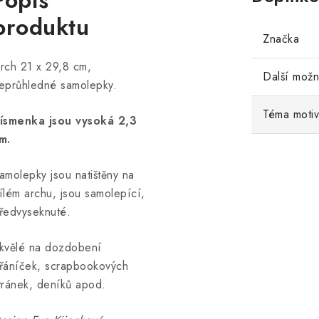
Popis
produktu
Značka
rch 21 x 29,8 cm,
Další možn
eprůhledné samolepky.
Téma moti
ísmenka jsou vysoká 2,3
m.
amolepky jsou natištěny na
ílém archu, jsou samolepící,
ředvyseknuté.
kvělé na dozdobení
řáníček, scrapbookových
tránek, deníků apod.