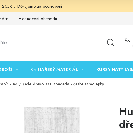
 2026... Děkujeme za pochopení!
né ♥️
Hodnocení obchodu
Obchodní podmínky
Podmínk
ZBOŽÍ
KNIHAŘSKÝ MATERIÁL
KURZY NATY LYS
Papír - A4 / šedé dřevo XXL abeceda - české samolepky
Hu
dř