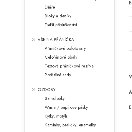
B
Diáře
Bloky a deníky
Další příslušenství
VŠE NA PŘÁNÍČKA
Přáníčkové polotovary
Celofánové obaly
Textová přáníčková razítka
Potištěné sady
OZDOBY
Samolepky
E
Washi / papírové pásky
Kytky, motýli
Kamínky, perličky, enamelky