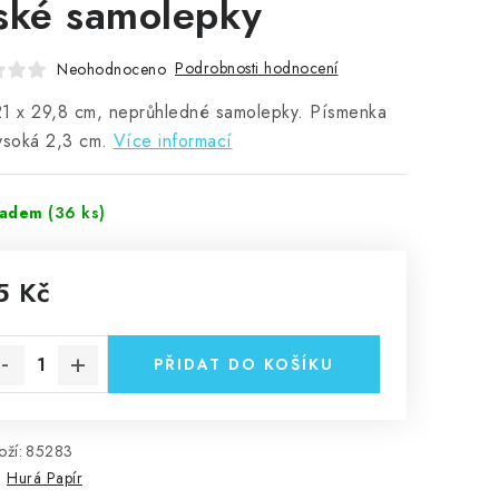
ské samolepky
Podrobnosti hodnocení
Neohodnoceno
21 x 29,8 cm, neprůhledné samolepky. Písmenka
ysoká 2,3 cm.
Více informací
ladem
(36 ks)
5 Kč
rná cena:
PŘIDAT DO KOŠÍKU
ží:
85283
:
Hurá Papír