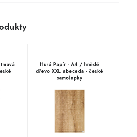
rodukty
 tmavá
Hurá Papír - A4 / hnědé
české
dřevo XXL abeceda - české
samolepky