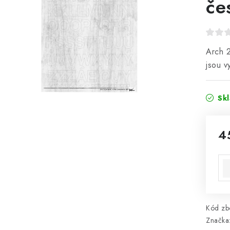
če
Arch 
jsou v
Sk
4
Mě
Kód zbo
Značka