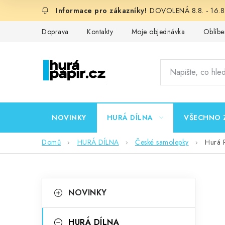
Přejít
DOVOLENÁ 8.8. - 16.8.
na
obsah
Doprava
Kontakty
Moje objednávka
Oblíbe
NOVINKY
HURÁ DÍLNA
VŠECHNO 
Domů
HURÁ DÍLNA
České samolepky
Hurá 
P
K
Přeskočit
NOVINKY
kategorie
a
o
t
HURÁ DÍLNA