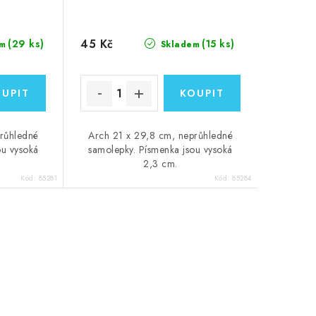
45 Kč
(29 ks)
(15 ks)
m
Skladem
průhledné
Arch 21 x 29,8 cm, neprůhledné
ou vysoká
samolepky. Písmenka jsou vysoká
2,3 cm.
Kód:
85281
Kód:
85284