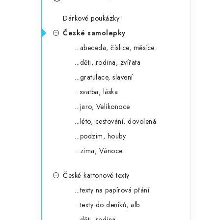
s
e
t
Dárkové poukázky
g
r
České samolepky
o
...abeceda, číslice, měsíce
a
r
...děti, rodina, zvířata
n
i
...gratulace, slavení
e
n
...svatba, láska
í
...jaro, Velikonoce
...léto, cestování, dovolená
p
...podzim, houby
a
...zima, Vánoce
n
České kartonové texty
e
...texty na papírová přání
l
...texty do deníků, alb
...děti, rodina