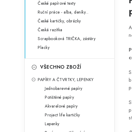
České papírové texty
Ruční práce - alba, deníky...
České kartičky, obrázky
A
Česká razítka
n
Scrapbooková TRIČKA, zástěry
Placky
P
c
VŠECHNO ZBOŽÍ
S
PAPÍRY A ČTVRTKY, LEPENKY
b
p
Jednobarevné papíry
Potištěné papíry
S
Akvarelové papíry
p
Project life kartičky
s
Lepenky