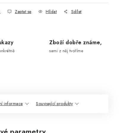
k
Zeptat se
Hlídat
Sdílet
ukazy
Zboží dobře známe,
onkrétně
sami z něj tvoříme
ní informace
Související produkty
vé parametry