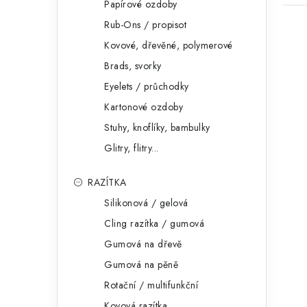
Papírové ozdoby
Rub-Ons / propisot
Kovové, dřevěné, polymerové
Brads, svorky
Eyelets / průchodky
Kartonové ozdoby
Stuhy, knoflíky, bambulky
Glitry, flitry...
RAZÍTKA
Silikonová / gelová
Cling razítka / gumová
Gumová na dřevě
Gumová na pěně
Rotační / multifunkční
Kovová razítka