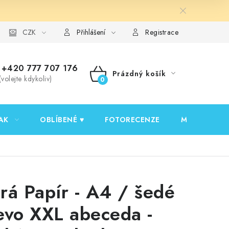
y ochrany osobních údajů
CZK
Ověřování recenzí
Jak nakupovat
Přihlášení
Registrace
+420 777 707 176
Prázdný košík
(volejte kdykoliv)
NÁKUPNÍ
KOŠÍK
AK
OBLÍBENÉ ♥️
FOTORECENZE
MOJE OBJED
rá Papír - A4 / šedé
evo XXL abeceda -