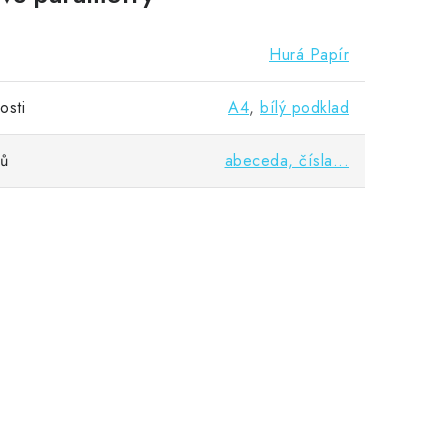
Hurá Papír
osti
A4
,
bílý podklad
vů
abeceda, čísla...