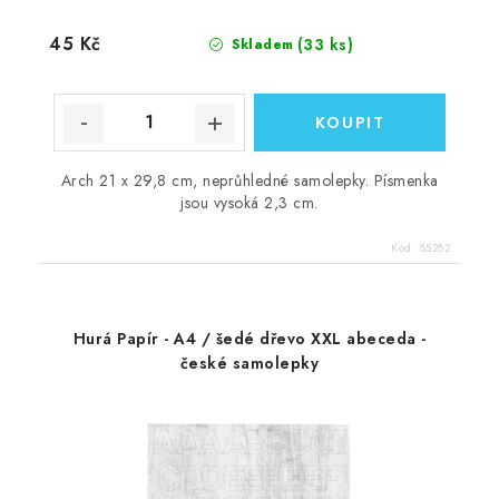
45 Kč
(33 ks)
Skladem
Arch 21 x 29,8 cm, neprůhledné samolepky. Písmenka
jsou vysoká 2,3 cm.
Kód:
85282
Hurá Papír - A4 / šedé dřevo XXL abeceda -
české samolepky