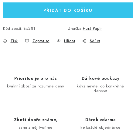
PŘIDAT DO KOŠÍKU
Kód zboží:
85281
Značka:
Hurá Papír
Tisk
Zeptat se
Hlídat
Sdílet
Prioritou je pro nás
Dárkové poukazy
kvalitní zboží za rozumné ceny
když nevíte, co konkrétně
darovat
Zboží dobře známe,
Dárek zdarma
sami z něj tvoříme
ke každé objednávce