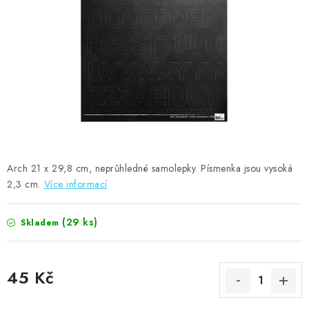
MOJE OBJEDNÁVKA
ZNAČKY
Doprava
Kontakty
Moje objednávka
Oblíbené ♥️
Hodnocení obchodu
Obchodní podmínky
Podmínky ochrany osobních údajů
Ověřování recenzí
Jak nakupovat
Arch 21 x 29,8 cm, neprůhledné samolepky. Písmenka jsou vysoká
2,3 cm.
Více informací
(29 ks)
Skladem
45 Kč
Měrná cena: