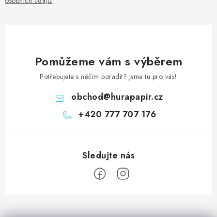
osobních údajů
.
Pomůžeme vám s výběrem
Potřebujete s něčím poradit? Jsme tu pro vás!
obchod
@
hurapapir.cz
+420 777 707 176
Z
á