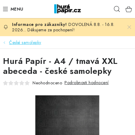
Přejít
Hleda
na
obsah
DOVOLENÁ 8.8. - 16.8.
NOVINKY
2026... Děkujeme za pochopení!
HURÁ DÍLNA
České samolepky
VŠECHNO ZBOŽÍ
Hurá Papír - A4 / tmavá XXL
abeceda - české samolepky
KNIHAŘSKÝ MATERIÁL
Podrobnosti hodnocení
Neohodnoceno
KURZY NATY LYSAK
OBLÍBENÉ ♥️
FOTORECENZE