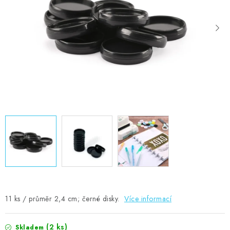
MOJE OBJEDNÁVKA
ZNAČKY
Doprava
Kontakty
Moje objednávka
Oblíbené ♥️
Hodnocení obchodu
Obchodní podmínky
Podmínky ochrany osobních údajů
Ověřování recenzí
Jak nakupovat
11 ks / průměr 2,4 cm; černé disky.
Více informací
(2 ks)
Skladem