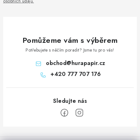
osobních údajů
.
Pomůžeme vám s výběrem
Potřebujete s něčím poradit? Jsme tu pro vás!
obchod
@
hurapapir.cz
+420 777 707 176
Z
á