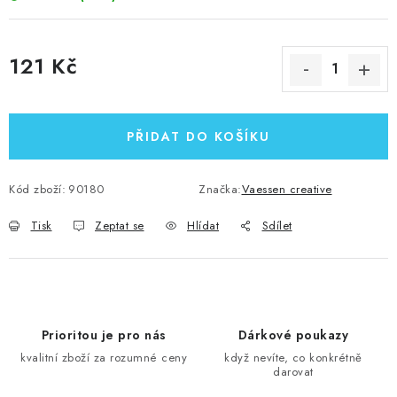
121 Kč
Měrná cena:
PŘIDAT DO KOŠÍKU
Kód zboží:
90180
Značka:
Vaessen creative
Tisk
Zeptat se
Hlídat
Sdílet
Prioritou je pro nás
Dárkové poukazy
kvalitní zboží za rozumné ceny
když nevíte, co konkrétně
darovat