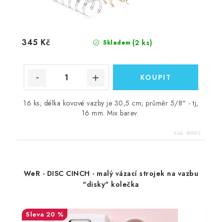
345 Kč
(2 ks)
Skladem
16 ks; délka kovové vazby je 30,5 cm; průměr 5/8" - tj,
16 mm. Mix barev.
Kód:
89893
WeR - DISC CINCH - malý vázací strojek na vazbu
"disky" kolečka
20 %