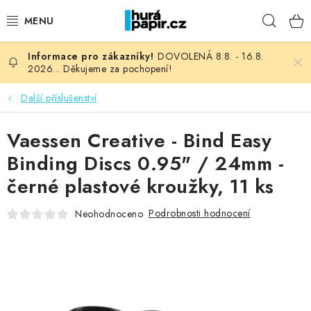
Přejít
Hleda
na
obsah
DOVOLENÁ 8.8. - 16.8.
NOVINKY
2026... Děkujeme za pochopení!
HURÁ DÍLNA
Další příslušenství
VŠECHNO ZBOŽÍ
Vaessen Creative - Bind Easy
Binding Discs 0.95" / 24mm -
KNIHAŘSKÝ MATERIÁL
černé plastové kroužky, 11 ks
KURZY NATY LYSAK
Podrobnosti hodnocení
Neohodnoceno
OBLÍBENÉ ♥️
FOTORECENZE