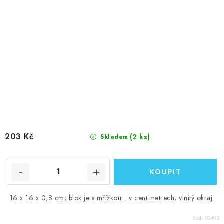
203 Kč
(2 ks)
Skladem
16 x 16 x 0,8 cm; blok je s mřížkou... v centimetrech; vlnitý okraj.
Kód:
90483