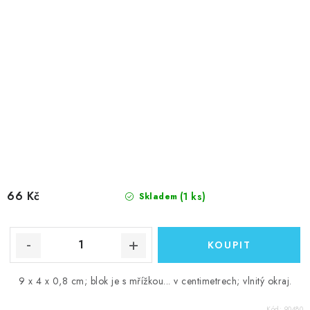
66 Kč
(1 ks)
Skladem
9 x 4 x 0,8 cm; blok je s mřížkou... v centimetrech; vlnitý okraj.
Kód:
90480