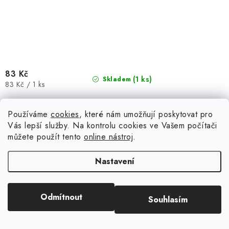
83 Kč
(1 ks)
Skladem
Měrná
83 Kč / 1 ks
cena:
Používáme
cookies
, které nám umožňují poskytovat pro
Vás lepší služby. Na kontrolu cookies ve Vašem počítači
můžete použít tento
online nástroj
.
8 ks; 2x zkumavka 1x10 cm; největší klasická lahvička 2,2 x 6,5
cm, nejměnší 1,2 x 3,5 cm.
Nastavení
Kód:
90189
Odmítnout
Souhlasím
Vaessen Creative - Cutting and Embossing Dies Label -
vyřezávací kovové šablony