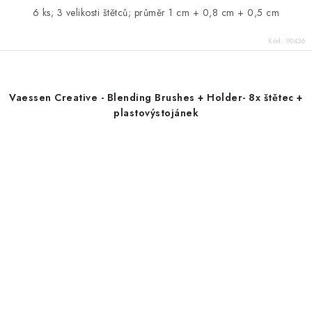
6 ks; 3 velikosti štětců; průměr 1 cm + 0,8 cm + 0,5 cm
Kód:
90436
Vaessen Creative - Blending Brushes + Holder- 8x štětec +
plastovýstojánek