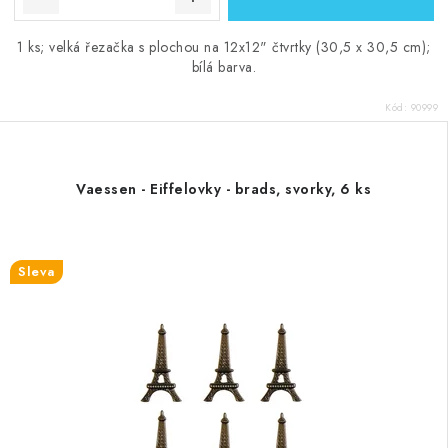
1 ks; velká řezačka s plochou na 12x12" čtvrtky (30,5 x 30,5 cm);
bílá barva.
Kód:
90999
Vaessen - Eiffelovky - brads, svorky, 6 ks
Sleva