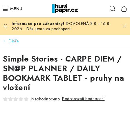
Přejít
Hleda
na
obsah
DOVOLENÁ 8.8. - 16.8.
NOVINKY
2026... Děkujeme za pochopení!
HURÁ DÍLNA
Diáře
VŠECHNO ZBOŽÍ
Simple Stories - CARPE DIEM /
SN@P PLANNER / DAILY
KNIHAŘSKÝ MATERIÁL
BOOKMARK TABLET - pruhy na
vložení
KURZY NATY LYSAK
Podrobnosti hodnocení
Neohodnoceno
OBLÍBENÉ ♥️
FOTORECENZE