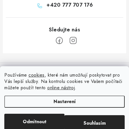
+420 777 707 176
Z
á
Informace pro vás
p
Používáme
cookies
, které nám umožňují poskytovat pro
a
Vás lepší služby. Na kontrolu cookies ve Vašem počítači
Doprava
Nepřehlédněte
t
můžete použít tento
online nástroj
.
Kontakty
í
Blog s nápady a návody
Facebook
Nastavení
Moje objednávka
Slovník pojmů, české návody
Oblíbené ♥️
Copyright 2026
HuráPapír.cz
. Všechna práva vyhrazena.
Upravit nastavení
Hurá TÝM
Odmítnout
Souhlasím
cookies
Hodnocení obchodu
Reklamace a vrácení zboží