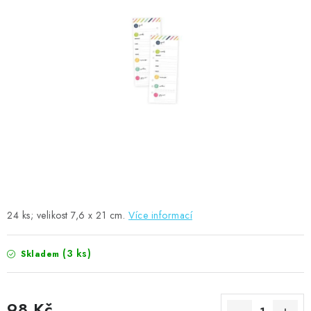
MOJE OBJEDNÁVKA
ZNAČKY
Doprava
Kontakty
Moje objednávka
Oblíbené ♥️
Hodnocení obchodu
Obchodní podmínky
Podmínky ochrany osobních údajů
Ověřování recenzí
Jak nakupovat
24 ks; velikost 7,6 x 21 cm.
Více informací
(3 ks)
Skladem
98 Kč